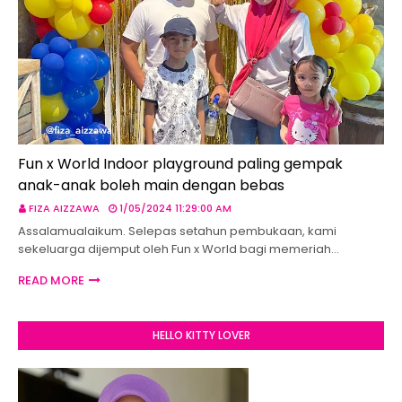
Fun x World Indoor playground paling gempak
anak-anak boleh main dengan bebas
FIZA AIZZAWA
1/05/2024 11:29:00 AM
Assalamualaikum. Selepas setahun pembukaan, kami
sekeluarga dijemput oleh Fun x World bagi memeriah…
READ MORE
HELLO KITTY LOVER