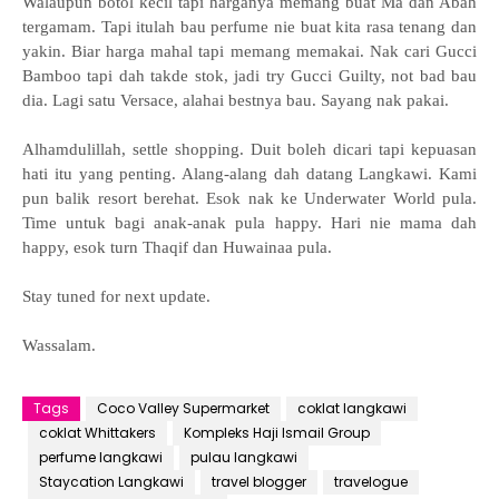
Walaupun botol kecil tapi harganya memang buat Ma dan Abah
tergamam. Tapi itulah bau perfume nie buat kita rasa tenang dan
yakin. Biar harga mahal tapi memang memakai. Nak cari Gucci
Bamboo tapi dah takde stok, jadi try Gucci Guilty, not bad bau
dia. Lagi satu Versace, alahai bestnya bau. Sayang nak pakai.
Alhamdulillah, settle shopping. Duit boleh dicari tapi kepuasan
hati itu yang penting. Alang-alang dah datang Langkawi. Kami
pun balik resort berehat. Esok nak ke Underwater World pula.
Time untuk bagi anak-anak pula happy. Hari nie mama dah
happy, esok turn Thaqif dan Huwainaa pula.
Stay tuned for next update.
Wassalam.
Tags
Coco Valley Supermarket
coklat langkawi
coklat Whittakers
Kompleks Haji Ismail Group
perfume langkawi
pulau langkawi
Staycation Langkawi
travel blogger
travelogue