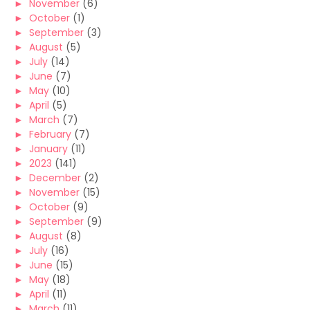
►
November
(6)
►
October
(1)
►
September
(3)
►
August
(5)
►
July
(14)
►
June
(7)
►
May
(10)
►
April
(5)
►
March
(7)
►
February
(7)
►
January
(11)
►
2023
(141)
►
December
(2)
►
November
(15)
►
October
(9)
►
September
(9)
►
August
(8)
►
July
(16)
►
June
(15)
►
May
(18)
►
April
(11)
►
March
(11)