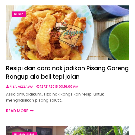
RESIPI
Resipi dan cara nak jadikan Pisang Goreng
Rangup ala beli tepi jalan
FIZA AIZZAWA
12/21/2015 03:16:00 PM
Assalamualaikum.. Fiza nak kongsikan resipi untuk
menghasilkan pisang salut t…
READ MORE
RUMAH AMAL