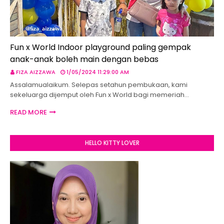
Fun x World Indoor playground paling gempak
anak-anak boleh main dengan bebas
FIZA AIZZAWA
1/05/2024 11:29:00 AM
Assalamualaikum. Selepas setahun pembukaan, kami
sekeluarga dijemput oleh Fun x World bagi memeriah…
READ MORE
HELLO KITTY LOVER