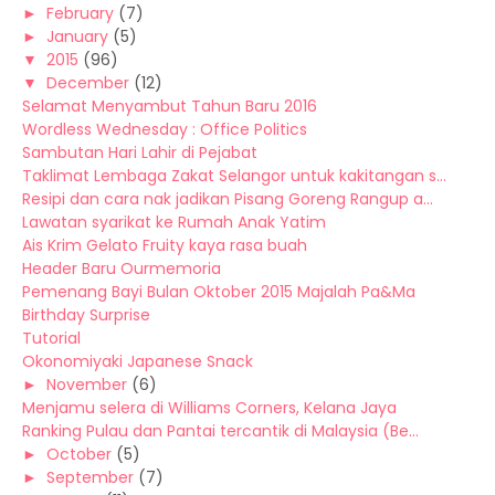
►
February
(7)
►
January
(5)
▼
2015
(96)
▼
December
(12)
Selamat Menyambut Tahun Baru 2016
Wordless Wednesday : Office Politics
Sambutan Hari Lahir di Pejabat
Taklimat Lembaga Zakat Selangor untuk kakitangan s...
Resipi dan cara nak jadikan Pisang Goreng Rangup a...
Lawatan syarikat ke Rumah Anak Yatim
Ais Krim Gelato Fruity kaya rasa buah
Header Baru Ourmemoria
Pemenang Bayi Bulan Oktober 2015 Majalah Pa&Ma
Birthday Surprise
Tutorial
Okonomiyaki Japanese Snack
►
November
(6)
Menjamu selera di Williams Corners, Kelana Jaya
Ranking Pulau dan Pantai tercantik di Malaysia (Be...
►
October
(5)
►
September
(7)