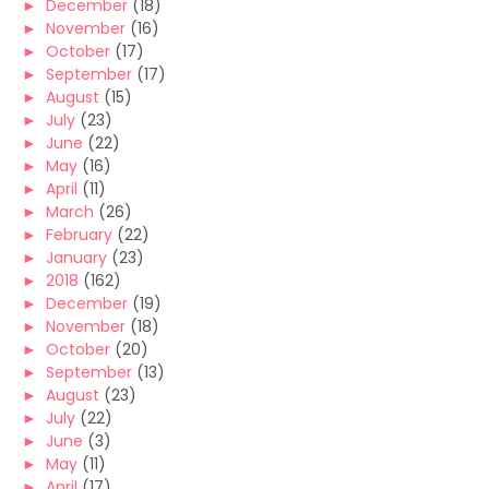
►
December
(18)
►
November
(16)
►
October
(17)
►
September
(17)
►
August
(15)
►
July
(23)
►
June
(22)
►
May
(16)
►
April
(11)
►
March
(26)
►
February
(22)
►
January
(23)
►
2018
(162)
►
December
(19)
►
November
(18)
►
October
(20)
►
September
(13)
►
August
(23)
►
July
(22)
►
June
(3)
►
May
(11)
►
April
(17)