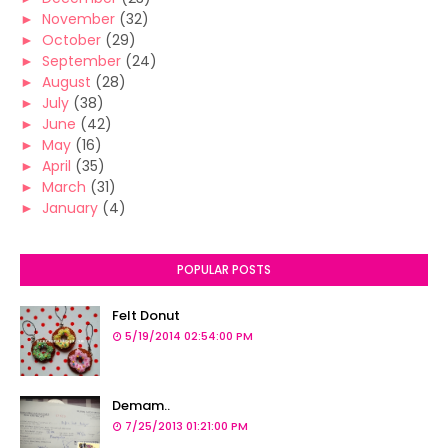
►
November
(32)
►
October
(29)
►
September
(24)
►
August
(28)
►
July
(38)
►
June
(42)
►
May
(16)
►
April
(35)
►
March
(31)
►
January
(4)
POPULAR POSTS
Felt Donut
5/19/2014 02:54:00 PM
Demam..
7/25/2013 01:21:00 PM