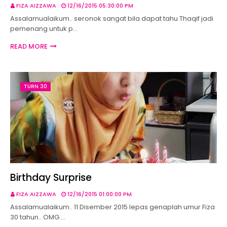
FIZA AIZZAWA
12/16/2015 05:30:00 PM
Assalamualaikum.. seronok sangat bila dapat tahu Thaqif jadi
pemenang untuk p…
READ MORE
TURN 30
Birthday Surprise
FIZA AIZZAWA
12/16/2015 01:00:00 PM
Assalamualaikum.. 11 Disember 2015 lepas genaplah umur Fiza
30 tahun.. OMG.…