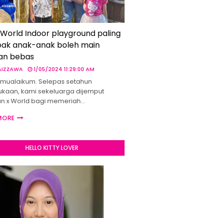
 World Indoor playground paling
ak anak-anak boleh main
an bebas
 AIZZAWA
1/05/2024 11:29:00 AM
mualaikum. Selepas setahun
kaan, kami sekeluarga dijemput
un x World bagi memeriah…
MORE
HELLO KITTY LOVER