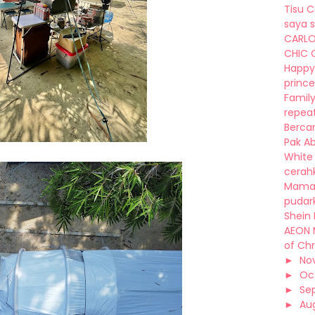
Tisu C
saya s
CARLO
CHIC C
Happy
princes
Family
repeat
Berca
Pak Ab
White 
cerahk
Mama’
pudark
Shein 
AEON 
of Chr
►
No
►
Oc
►
Se
►
Au