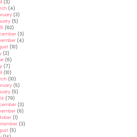
il
(3)
rch
(4)
bruary
(3)
nuary
(5)
25
(62)
cember
(3)
vember
(4)
gust
(10)
y
(2)
ne
(6)
y
(7)
il
(10)
rch
(10)
bruary
(5)
nuary
(5)
24
(79)
cember
(3)
vember
(6)
tober
(1)
ptember
(3)
gust
(5)
y
(14)