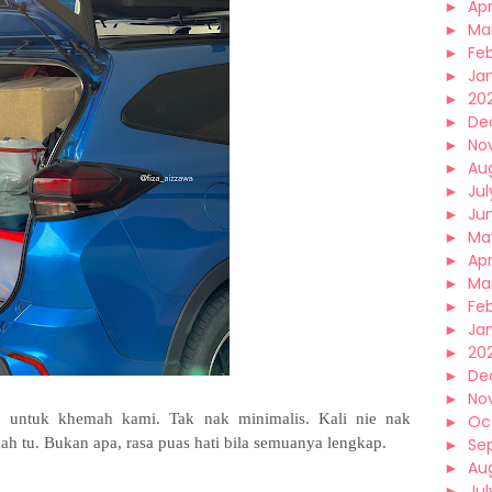
►
Apr
►
Ma
►
Fe
►
Ja
►
20
►
De
►
No
►
Au
►
Jul
►
Ju
►
Ma
►
Apr
►
Ma
►
Fe
►
Ja
►
20
►
De
►
No
up untuk khemah kami. Tak nak minimalis. Kali nie nak
►
Oc
ah tu. Bukan apa, rasa puas hati bila semuanya lengkap.
►
Se
►
Au
►
Jul