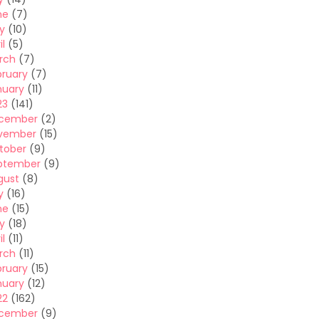
ne
(7)
y
(10)
il
(5)
rch
(7)
bruary
(7)
nuary
(11)
23
(141)
cember
(2)
vember
(15)
tober
(9)
ptember
(9)
gust
(8)
y
(16)
ne
(15)
y
(18)
il
(11)
rch
(11)
bruary
(15)
nuary
(12)
22
(162)
cember
(9)