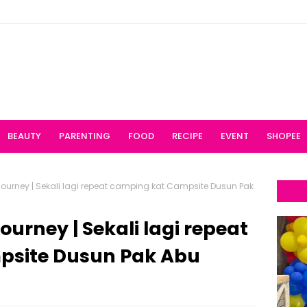
BEAUTY
PARENTING
FOOD
RECIPE
EVENT
SHOPEE
urney | Sekali lagi repeat camping kat Campsite Dusun Pak
urney | Sekali lagi repeat
psite Dusun Pak Abu