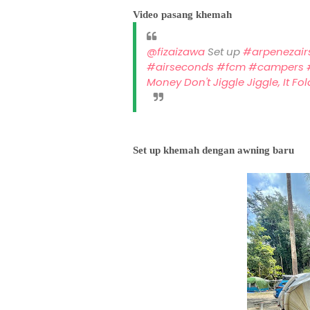
Video pasang khemah
@fizaizawa
Set up
#arpenezai
#airseconds
#fcm
#campers
Money Don't Jiggle Jiggle, It F
Set up khemah dengan awning baru