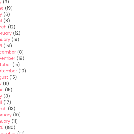
y
(3)
ne
(19)
y
(6)
il
(8)
rch
(12)
bruary
(12)
nuary
(19)
1
(151)
cember
(8)
vember
(18)
tober
(15)
ptember
(10)
gust
(15)
y
(11)
ne
(15)
y
(8)
il
(17)
rch
(13)
bruary
(10)
nuary
(11)
20
(180)
cember
(12)