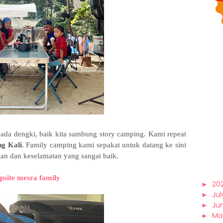
ada dengki, baik kita sambung story camping. Kami repeat
g Kali
. Family camping kami sepakat untuk datang ke sini
han dan keselamatan yang sangat baik.
site mesra family
►
20
►
Jul
►
Ju
►
Ma