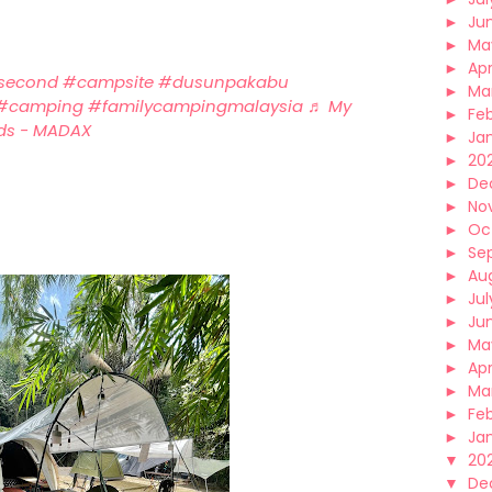
►
Ju
►
Ma
►
Apr
rsecond
#campsite
#dusunpakabu
►
Ma
#camping
#familycampingmalaysia
♬ My
►
Fe
olds - MADAX
►
Ja
►
20
►
De
►
No
►
Oc
►
Se
►
Au
►
Jul
►
Ju
►
Ma
►
Apr
►
Ma
►
Fe
►
Ja
▼
20
▼
De