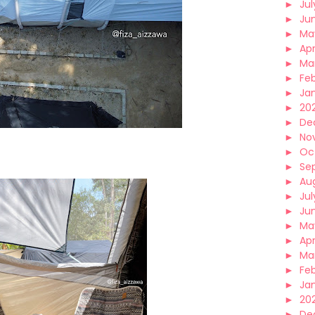
►
Jul
►
Ju
►
Ma
►
Apr
►
Ma
►
Fe
►
Ja
►
202
►
De
►
No
►
Oc
►
Se
►
Au
►
Jul
►
Ju
►
Ma
►
Apr
►
Ma
►
Fe
►
Ja
►
20
►
De