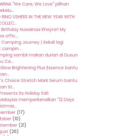
ARINA "We Care, We Love" pilihan
ekelu...
 RINO USHERS IN THE NEW YEAR WITH
OLLEC...
 Birthday Huwainaa Khayra!! My
s offic...
 Camping Journey | Sekali lagi
 campin...
mping sambil makan durian di Dusun
u Ca...
Glow Brightening Plus Essence bantu
an...
s Choice Stretch Mark Serum bantu
an St...
Presents Its Holiday Edit
Malaysia memperkenalkan "12 Days
istmas...
vember
(17)
tober
(10)
ptember
(21)
gust
(26)