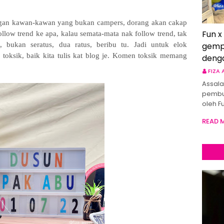
gan kawan-kawan yang bukan campers, dorang akan cakap
Fun x
ollow trend ke apa, kalau semata-mata nak follow trend, tak
d, bukan seratus, dua ratus, beribu tu. Jadi untuk elok
gemp
toksik, baik kita tulis kat blog je. Komen toksik memang
deng
FIZA
Assala
pembu
oleh F
READ 