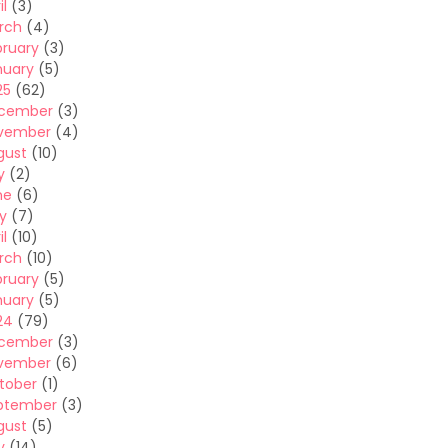
il
(3)
rch
(4)
bruary
(3)
nuary
(5)
25
(62)
cember
(3)
vember
(4)
gust
(10)
y
(2)
ne
(6)
y
(7)
il
(10)
rch
(10)
bruary
(5)
nuary
(5)
24
(79)
cember
(3)
vember
(6)
tober
(1)
ptember
(3)
gust
(5)
y
(14)