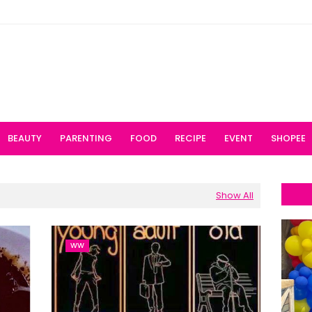
BEAUTY
PARENTING
FOOD
RECIPE
EVENT
SHOPEE
Show All
WW