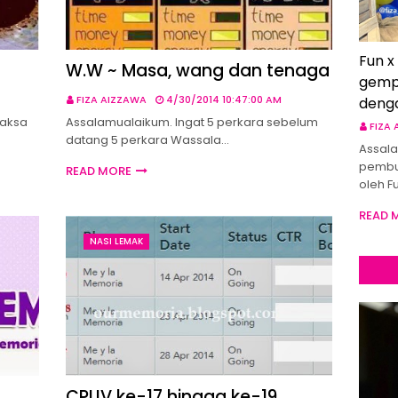
Fun x
W.W ~ Masa, wang dan tenaga
gemp
FIZA AIZZAWA
4/30/2014 10:47:00 AM
deng
paksa
Assalamualaikum. Ingat 5 perkara sebelum
FIZA
datang 5 perkara Wassala…
Assala
pembu
READ MORE
oleh F
READ 
NASI LEMAK
CPUV ke-17 hingga ke-19