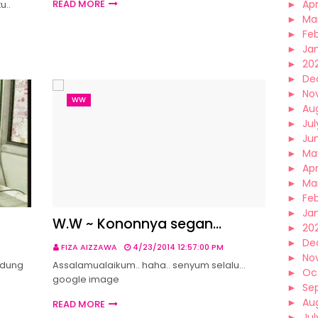
READ MORE
►
Apr
u..
►
Ma
►
Fe
►
Ja
►
20
►
De
►
No
WW
►
Au
►
Jul
►
Ju
►
Ma
►
Apr
►
Ma
►
Fe
►
Ja
W.W ~ Kononnya segan...
►
20
►
De
FIZA AIZZAWA
4/23/2014 12:57:00 PM
►
No
ndung
Assalamualaikum.. haha.. senyum selalu...
►
Oc
google image
►
Se
►
Au
READ MORE
►
Jul