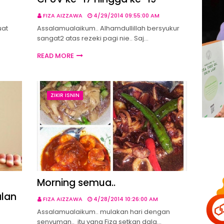
FIZA AIZZAWA
4/29/2014 09:55:00 AM
uat
Assalamualaikum.. Alhamdullillah bersyukur
sangat2 atas rezeki pagi nie.. Saj…
READ MORE
ZIKIR ISNIN
Morning semua..
alan
FIZA AIZZAWA
4/28/2014 10:26:00 AM
Assalamualaikum.. mulakan hari dengan
senyuman.. itu yang Fiza setkan dala…