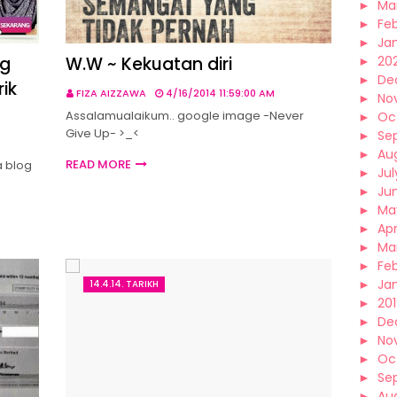
►
Ma
►
Fe
►
Ja
ng
W.W ~ Kekuatan diri
►
20
►
De
ik
FIZA AIZZAWA
4/16/2014 11:59:00 AM
►
No
Assalamualaikum.. google image -Never
►
Oc
Give Up- >_<
►
Se
►
Au
READ MORE
 blog
►
Jul
►
Ju
►
Ma
►
Apr
►
Ma
►
Fe
►
Ja
14.4.14. TARIKH
►
20
►
De
►
No
►
Oc
►
Se
►
Au