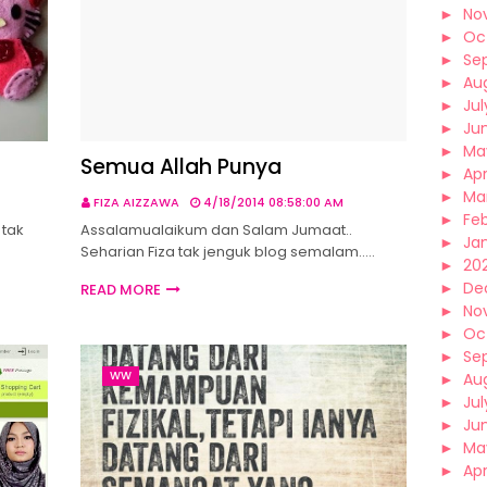
►
No
►
Oc
►
Se
►
Au
►
Jul
►
Ju
►
Ma
Semua Allah Punya
►
Apr
►
Ma
FIZA AIZZAWA
4/18/2014 08:58:00 AM
►
Fe
 tak
Assalamualaikum dan Salam Jumaat..
►
Ja
Seharian Fiza tak jenguk blog semalam..…
►
202
►
De
READ MORE
►
No
►
Oc
►
Se
WW
►
Au
►
Jul
►
Ju
►
Ma
►
Apr