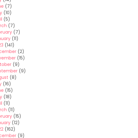
ne
(7)
y
(10)
il
(5)
rch
(7)
bruary
(7)
nuary
(11)
23
(141)
cember
(2)
vember
(15)
tober
(9)
ptember
(9)
gust
(8)
y
(16)
ne
(15)
y
(18)
il
(11)
rch
(11)
bruary
(15)
nuary
(12)
22
(162)
cember
(9)