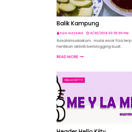
Balik Kampung
FIZA AIZZAWA
4/30/2014 03:35:00 PM
Assalamualaikum.. mulai esok Fiza ter
hentikan aktiviti berblogging buat…
READ MORE
HELLO KITTY
Header Hello Kiity