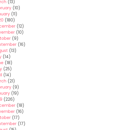
rch
(13)
bruary
(10)
nuary
(11)
20
(180)
cember
(12)
vember
(10)
tober
(9)
ptember
(16)
gust
(13)
y
(14)
ne
(18)
y
(25)
il
(14)
rch
(21)
bruary
(9)
nuary
(19)
19
(226)
cember
(18)
vember
(16)
tober
(17)
ptember
(17)
gust
(15)