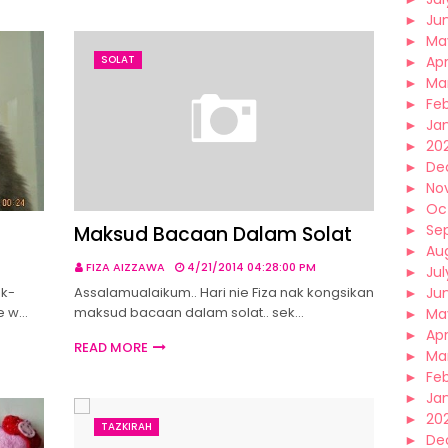
►
Ju
►
Ma
SOLAT
►
Apr
►
Ma
►
Fe
►
Ja
►
20
►
De
►
No
►
Oc
►
Se
Maksud Bacaan Dalam Solat
►
Au
FIZA AIZZAWA
4/21/2014 04:28:00 PM
►
Jul
ek-
Assalamualaikum.. Hari nie Fiza nak kongsikan
►
Ju
pe w…
maksud bacaan dalam solat.. sek…
►
Ma
►
Apr
READ MORE
►
Ma
►
Fe
►
Ja
►
20
TAZKIRAH
►
De