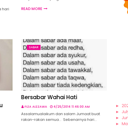
READ MORE
 hari
SABAR
Bersabar Wahai Hati
u
►
20
FIZA AIZZAWA
4/25/2014 11:46:00 AM
►
Jul
Assalamualaikum dan salam Jumaat buat
►
Ju
rakan-rakan semua... Sebenarnya hari…
►
Ma