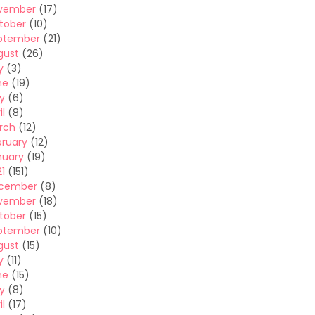
vember
(17)
tober
(10)
ptember
(21)
gust
(26)
y
(3)
ne
(19)
y
(6)
il
(8)
rch
(12)
bruary
(12)
nuary
(19)
1
(151)
cember
(8)
vember
(18)
tober
(15)
ptember
(10)
gust
(15)
y
(11)
ne
(15)
y
(8)
il
(17)