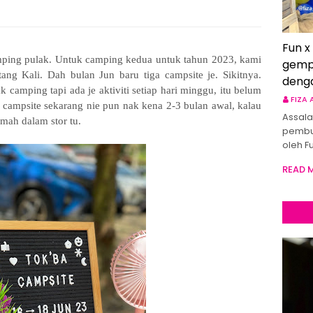
Fun x
mping pulak. Untuk camping kedua untuk tahun 2023, kami
gemp
ang Kali. Dah bulan Jun baru tiga campsite je. Sikitnya.
deng
camping tapi ada je aktiviti setiap hari minggu, itu belum
FIZA
 campsite sekarang nie pun nak kena 2-3 bulan awal, kalau
Assala
mah dalam stor tu.
pembu
oleh F
READ 