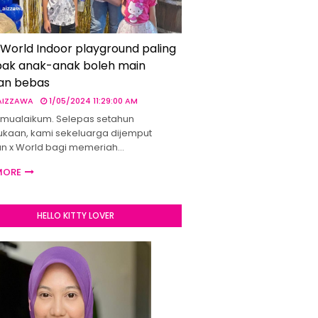
 World Indoor playground paling
ak anak-anak boleh main
an bebas
 AIZZAWA
1/05/2024 11:29:00 AM
mualaikum. Selepas setahun
kaan, kami sekeluarga dijemput
un x World bagi memeriah…
MORE
HELLO KITTY LOVER