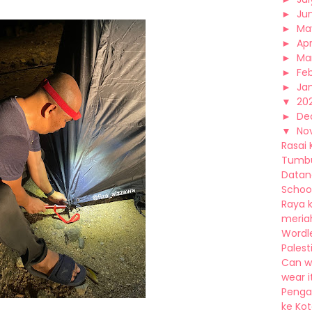
►
Ju
►
Ma
►
Apr
►
Ma
►
Fe
►
Ja
▼
20
►
De
▼
No
Rasai 
Tumbu
Datang
School 
Raya k
meriah,
Wordl
Palest
Can w
wear it
Pengal
ke Kota