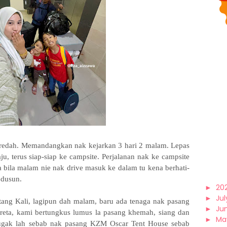
 redah. Memandangkan nak kejarkan 3 hari 2 malam. Lepas
aju, terus siap-siap ke campsite. Perjalanan nak ke campsite
 bila malam nie nak drive masuk ke dalam tu kena berhati-
 dusun.
►
20
►
Jul
tang Kali, lagipun dah malam, baru ada tenaga nak pasang
►
Ju
eta, kami bertungkus lumus la pasang khemah, siang dan
►
Ma
gak lah sebab nak pasang KZM Oscar Tent House sebab