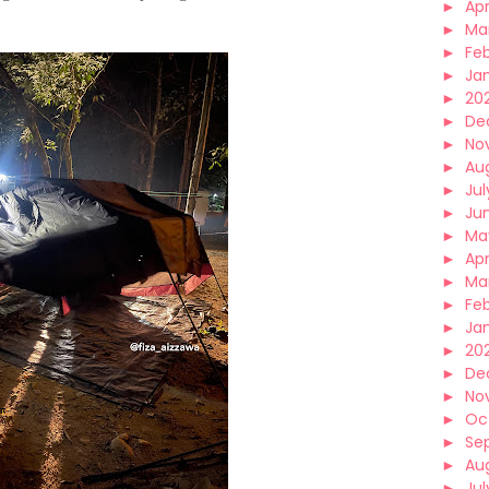
►
Apr
.
►
Ma
►
Fe
►
Ja
►
20
►
De
►
No
►
Au
►
Jul
►
Ju
►
Ma
►
Apr
►
Ma
►
Fe
►
Ja
►
20
►
De
►
No
►
Oc
►
Se
►
Au
►
Jul