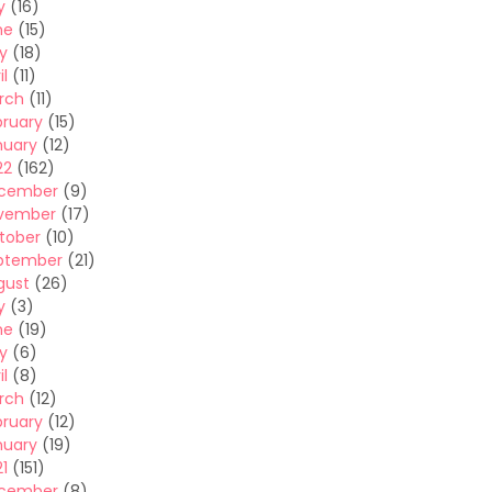
y
(16)
ne
(15)
y
(18)
il
(11)
rch
(11)
bruary
(15)
nuary
(12)
22
(162)
cember
(9)
vember
(17)
tober
(10)
ptember
(21)
gust
(26)
y
(3)
ne
(19)
y
(6)
il
(8)
rch
(12)
bruary
(12)
nuary
(19)
1
(151)
cember
(8)