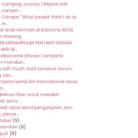
 Camping Journey | Repeat kali
 campin...
 Camper "What people think I do vs
re...
ok anak bermain di Kidzoona AEON
n Rawang
N MENAMPILKAN PENYANYI SENSASI
AKRI SE...
ntibacterial Shower Complete
t mandian...
 SAFI Youth Gold Sensitive Serum,
 yan...
ertama sertai 5th International Heros
...
 Belloss Fiber untuk masalah
it serta ...
Mall cipta rekod penganjuran Jom
 penye...
tober
(9)
ptember
(9)
gust
(8)