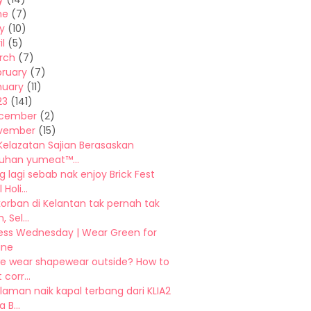
ne
(7)
y
(10)
il
(5)
rch
(7)
bruary
(7)
nuary
(11)
23
(141)
cember
(2)
vember
(15)
Kelazatan Sajian Berasaskan
han yumeat™...
 lagi sebab nak enjoy Brick Fest
Holi...
orban di Kelantan tak pernah tak
 Sel...
ess Wednesday | Wear Green for
ine
e wear shapewear outside? How to
 corr...
aman naik kapal terbang dari KLIA2
 B...