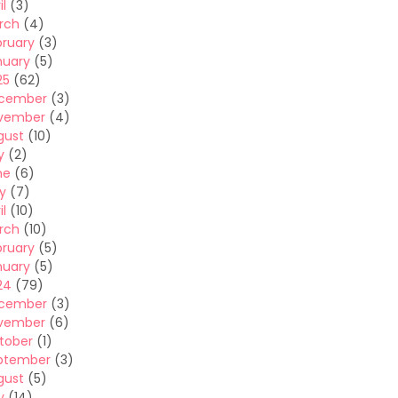
il
(3)
rch
(4)
bruary
(3)
nuary
(5)
25
(62)
cember
(3)
vember
(4)
gust
(10)
y
(2)
ne
(6)
y
(7)
il
(10)
rch
(10)
bruary
(5)
nuary
(5)
24
(79)
cember
(3)
vember
(6)
tober
(1)
ptember
(3)
gust
(5)
y
(14)