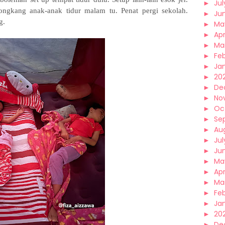
►
Jul
bongkang anak-anak tidur malam tu. Penat pergi sekolah.
►
Ju
ng.
►
Ma
►
Apr
►
Ma
►
Fe
►
Ja
►
20
►
De
►
No
►
Oc
►
Se
►
Au
►
Jul
►
Ju
►
Ma
►
Apr
►
Ma
►
Fe
►
Ja
►
202
►
De