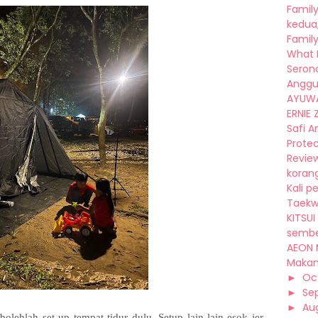
Family
kedua,
Family
What I 
Seron
Anggu
AYUWA
ERNIE Z
Safi A
Protec
Review
korang
Kali p
Taekwo
KITSUI
sembel
AEON 
Makan,
►
Oc
►
Se
►
Au
lehlah set up tempat tidur dulu. Setup lain-lain esok jer.