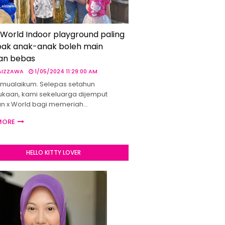
 World Indoor playground paling
ak anak-anak boleh main
an bebas
 AIZZAWA
1/05/2024 11:29:00 AM
mualaikum. Selepas setahun
kaan, kami sekeluarga dijemput
un x World bagi memeriah…
MORE
HELLO KITTY LOVER