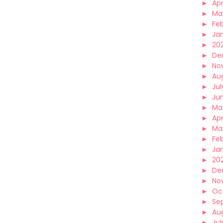
►
Apr
►
Ma
►
Fe
►
Ja
►
20
►
De
►
No
►
Au
►
Jul
►
Ju
►
Ma
►
Apr
►
Ma
►
Fe
►
Ja
►
20
►
De
►
No
►
Oc
►
Se
►
Au
►
Jul