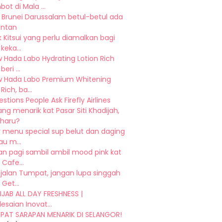
ot di Mala ...
 Brunei Darussalam betul-betul ada
antan
 Kitsui yang perlu diamalkan bagi
keka...
 Hada Labo Hydrating Lotion Rich
eri ...
w Hada Labo Premium Whitening
Rich, ba...
stions People Ask Firefly Airlines
ng menarik kat Pasar Siti Khadijah,
Bharu?
r menu special sup belut dan daging
u m...
an pagi sambil ambil mood pink kat
Cafe...
-jalan Tumpat, jangan lupa singgah
 Get...
IJAB ALL DAY FRESHNESS |
esaian Inovat...
MPAT SARAPAN MENARIK DI SELANGOR!