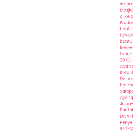
steamb
Masjid
di Kel
Produk
bantu 
Review
bantu b
Revie
Lotion 
20 Que
Apa ya
Kota 
Dinne
harima
Sarap
Ayang 
Jalan
Pantai
DAIA H
Penyel
10 TE