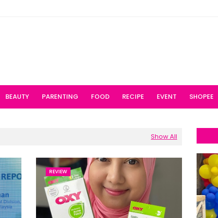
BEAUTY
PARENTING
FOOD
RECIPE
EVENT
SHOPEE
Show All
REVIEW