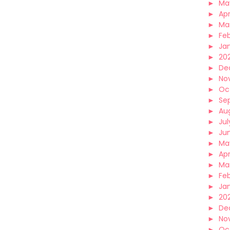
►
Ma
►
Apr
►
Ma
►
Fe
►
Ja
►
20
►
De
►
No
►
Oc
►
Se
►
Au
►
Jul
►
Ju
►
Ma
►
Apr
►
Ma
►
Fe
►
Ja
►
202
►
De
►
No
►
Oc