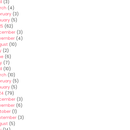
il
(3)
rch
(4)
bruary
(3)
nuary
(5)
25
(62)
cember
(3)
vember
(4)
gust
(10)
y
(2)
ne
(6)
y
(7)
il
(10)
rch
(10)
bruary
(5)
nuary
(5)
24
(79)
cember
(3)
vember
(6)
tober
(1)
ptember
(3)
gust
(5)
y
(14)