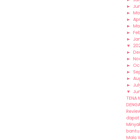
►
Ju
►
Ma
►
Apr
►
Ma
►
Fe
►
Ja
▼
20
►
De
►
No
►
Oc
►
Se
►
Au
►
Jul
▼
Ju
TENA 
DENGA
Revie
dapat 
Minya
bantu 
Mala 