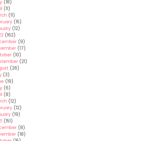
y
(18)
il
(11)
rch
(11)
bruary
(15)
nuary
(12)
22
(162)
cember
(9)
vember
(17)
tober
(10)
ptember
(21)
gust
(26)
y
(3)
ne
(19)
y
(6)
il
(8)
rch
(12)
bruary
(12)
nuary
(19)
1
(151)
cember
(8)
vember
(18)
tober
(15)