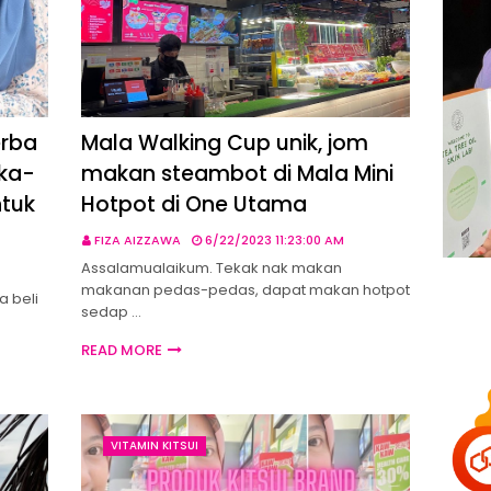
erba
Mala Walking Cup unik, jom
uka-
makan steambot di Mala Mini
ntuk
Hotpot di One Utama
FIZA AIZZAWA
6/22/2023 11:23:00 AM
Assalamualaikum. Tekak nak makan
makanan pedas-pedas, dapat makan hotpot
 beli
sedap …
READ MORE
VITAMIN KITSUI