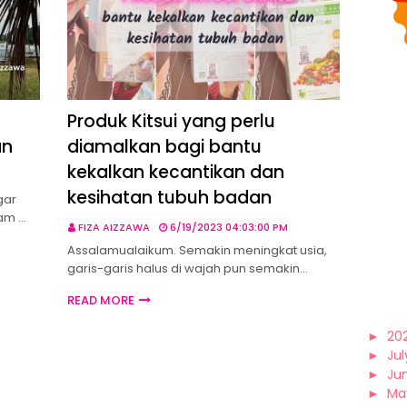
Produk Kitsui yang perlu
an
diamalkan bagi bantu
kekalkan kecantikan dan
kesihatan tubuh badan
gar
lam …
FIZA AIZZAWA
6/19/2023 04:03:00 PM
Assalamualaikum. Semakin meningkat usia,
garis-garis halus di wajah pun semakin…
READ MORE
►
20
►
Jul
►
Ju
►
Ma