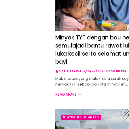
Minyak TYT dengan bau h
semulajadi bantu rawat l
luka kecil serta selamat u
bayi
FIZA AIZZAWA
6/22/2023 02:50:00 PM
Mak mertua yang mula-mula suruh saya
minyak TYT, sebab dia kata minyak ini…
READ MORE
STAYCATION KELANTAN