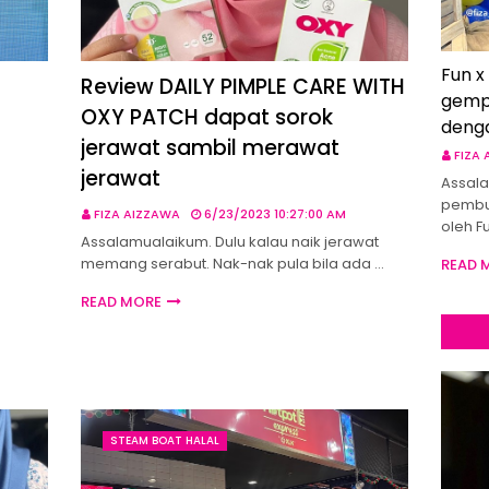
Fun x
Review DAILY PIMPLE CARE WITH
gemp
OXY PATCH dapat sorok
deng
jerawat sambil merawat
FIZA
jerawat
Assala
pembu
FIZA AIZZAWA
6/23/2023 10:27:00 AM
oleh F
Assalamualaikum. Dulu kalau naik jerawat
memang serabut. Nak-nak pula bila ada …
READ 
READ MORE
STEAM BOAT HALAL