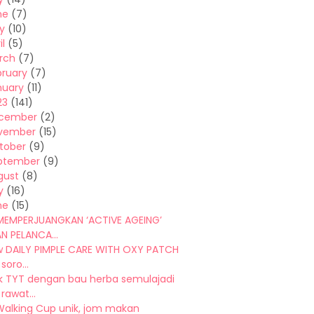
ne
(7)
y
(10)
il
(5)
rch
(7)
bruary
(7)
nuary
(11)
23
(141)
cember
(2)
vember
(15)
tober
(9)
ptember
(9)
gust
(8)
y
(16)
ne
(15)
MEMPERJUANGKAN ‘ACTIVE AGEING’
N PELANCA...
w DAILY PIMPLE CARE WITH OXY PATCH
soro...
k TYT dengan bau herba semulajadi
rawat...
Walking Cup unik, jom makan