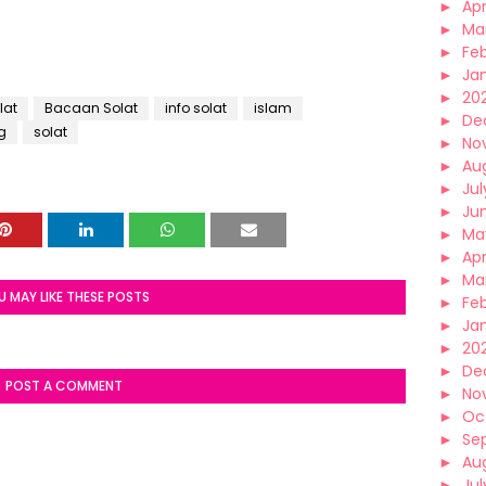
►
Apr
►
Ma
►
Fe
►
Ja
►
20
lat
Bacaan Solat
info solat
islam
►
De
g
solat
►
No
►
Au
►
Jul
►
Ju
►
Ma
►
Apr
►
Ma
U MAY LIKE THESE POSTS
►
Fe
►
Ja
►
20
►
De
POST A COMMENT
►
No
►
Oc
►
Se
►
Au
►
Jul