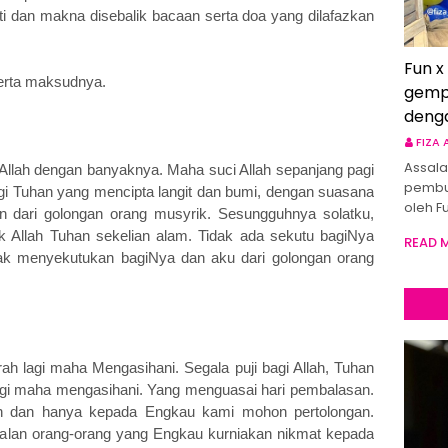
ti dan makna disebalik bacaan serta doa yang dilafazkan
Fun x
serta maksudnya.
gemp
deng
FIZA
Assala
 Allah dengan banyaknya. Maha suci Allah sepanjang pagi
pembu
i Tuhan yang mencipta langit dan bumi, dengan suasana
oleh F
an dari golongan orang musyrik. Sesungguhnya solatku,
uk Allah Tuhan sekelian alam. Tidak ada sekutu bagiNya
READ 
dak menyekutukan bagiNya dan aku dari golongan orang
 lagi maha Mengasihani. Segala puji bagi Allah, Tuhan
gi maha mengasihani. Yang menguasai hari pembalasan.
 dan hanya kepada Engkau kami mohon pertolongan.
tu jalan orang-orang yang Engkau kurniakan nikmat kepada