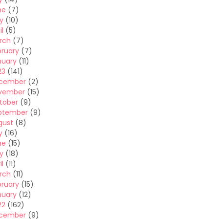
ne
(7)
y
(10)
il
(5)
rch
(7)
bruary
(7)
nuary
(11)
23
(141)
cember
(2)
vember
(15)
tober
(9)
ptember
(9)
gust
(8)
y
(16)
ne
(15)
y
(18)
il
(11)
rch
(11)
bruary
(15)
nuary
(12)
22
(162)
cember
(9)