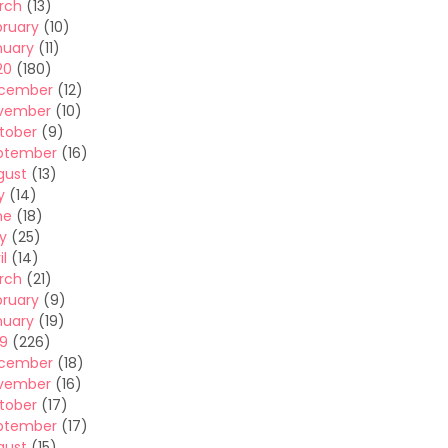
rch
(13)
bruary
(10)
nuary
(11)
20
(180)
cember
(12)
vember
(10)
tober
(9)
ptember
(16)
gust
(13)
y
(14)
ne
(18)
y
(25)
il
(14)
rch
(21)
bruary
(9)
nuary
(19)
19
(226)
cember
(18)
vember
(16)
tober
(17)
ptember
(17)
gust
(15)