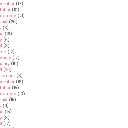
vember
(17)
tober
(10)
ptember
(21)
gust
(26)
y
(3)
ne
(19)
y
(6)
il
(8)
rch
(12)
bruary
(12)
nuary
(19)
1
(151)
cember
(8)
vember
(18)
tober
(15)
ptember
(10)
gust
(15)
y
(11)
ne
(15)
y
(8)
il
(17)