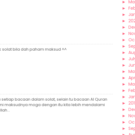
►
Ma
►
Fe
►
Ja
►
20
►
De
►
No
►
Oc
►
Se
yuk solat bila dah paham maksud ^^
►
Au
►
Jul
►
Ju
►
Ma
►
Apr
►
Ma
►
Fe
►
Ja
 setiap bacaan dalam solat, selain tu bacaan Al Quran
►
20
hami maksudnya moga dengan itu kita lebih mendalami
►
De
lah...
►
No
►
Oc
►
Se
►
Au