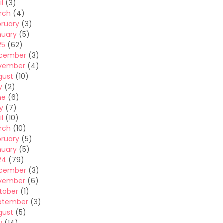
il
(3)
rch
(4)
bruary
(3)
nuary
(5)
25
(62)
cember
(3)
vember
(4)
gust
(10)
y
(2)
ne
(6)
y
(7)
il
(10)
rch
(10)
bruary
(5)
nuary
(5)
24
(79)
cember
(3)
vember
(6)
tober
(1)
ptember
(3)
gust
(5)
y
(14)