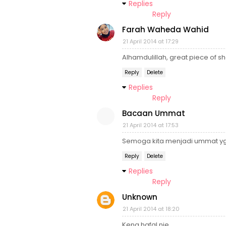
Replies
Reply
Farah Waheda Wahid
21 April 2014 at 17:29
Alhamdulillah, great piece of sha
Reply
Delete
Replies
Reply
Bacaan Ummat
21 April 2014 at 17:53
Semoga kita menjadi ummat yg 
Reply
Delete
Replies
Reply
Unknown
21 April 2014 at 18:20
Kena hafal nie...