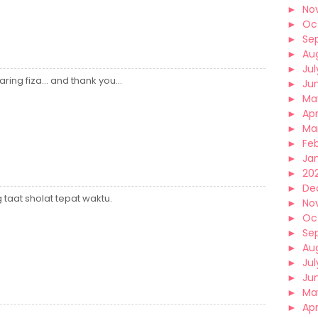
►
No
►
Oc
►
Se
►
Au
►
Jul
ring fiza... and thank you...
►
Ju
►
Ma
►
Apr
►
Ma
►
Fe
►
Ja
►
202
►
De
taat sholat tepat waktu.
►
No
►
Oc
►
Se
►
Au
►
Jul
►
Ju
►
Ma
►
Apr