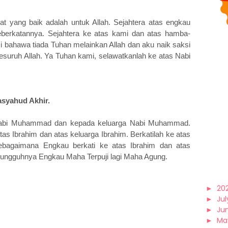
t yang baik adalah untuk Allah. Sejahtera atas engkau
eberkatannya. Sejahtera ke atas kami dan atas hamba-
i bahawa tiada Tuhan melainkan Allah dan aku naik saksi
uruh Allah. Ya Tuhan kami, selawatkanlah ke atas Nabi
asyahud Akhir.
 Nabi Muhammad dan kepada keluarga Nabi Muhammad.
s Ibrahim dan atas keluarga Ibrahim. Berkatilah ke atas
bagaimana Engkau berkati ke atas Ibrahim dan atas
esungguhnya Engkau Maha Terpuji lagi Maha Agung.
►
20
►
Jul
►
Ju
►
Ma