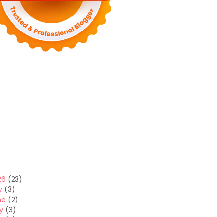
26
(23)
y
(3)
ne
(2)
y
(3)