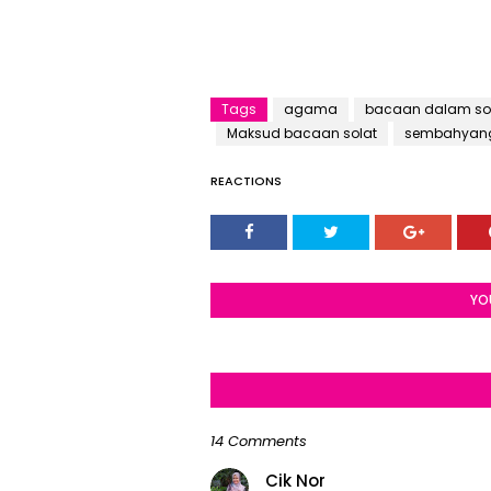
Tags
agama
bacaan dalam so
Maksud bacaan solat
sembahyan
REACTIONS
YO
14 Comments
Cik Nor