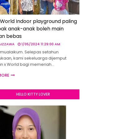
 World Indoor playground paling
ak anak-anak boleh main
an bebas
 AIZZAWA
1/05/2024 11:29:00 AM
mualaikum. Selepas setahun
kaan, kami sekeluarga dijemput
un x World bagi memeriah…
MORE
HELLO KITTY LOVER