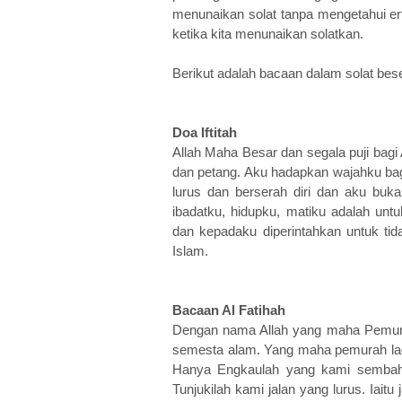
menunaikan solat tanpa mengetahui er
ketika kita menunaikan solatkan.
Berikut adalah bacaan dalam solat be
Doa Iftitah
Allah Maha Besar dan segala puji bagi
dan petang. Aku hadapkan wajahku bag
lurus dan berserah diri dan aku buk
ibadatku, hidupku, matiku adalah unt
dan kepadaku diperintahkan untuk ti
Islam.
Bacaan Al Fatihah
Dengan nama Allah yang maha Pemurah
semesta alam. Yang maha pemurah la
Hanya Engkaulah yang kami sembah
Tunjukilah kami jalan yang lurus. Iai