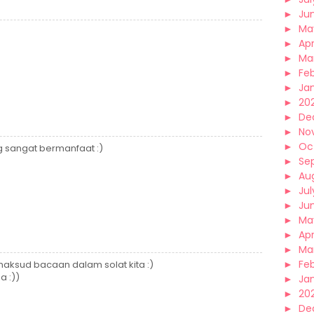
►
Ju
►
Ma
►
Apr
►
Ma
►
Fe
►
Ja
►
20
►
De
►
No
►
Oc
g sangat bermanfaat :)
►
Se
►
Au
►
Jul
►
Ju
►
Ma
►
Apr
►
Ma
►
Fe
maksud bacaan dalam solat kita :)
a :))
►
Ja
►
20
►
De