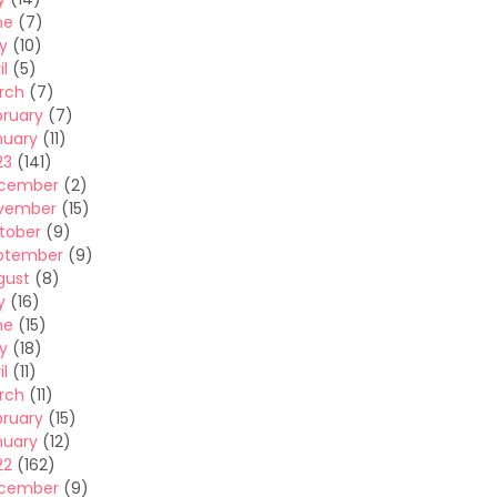
ne
(7)
y
(10)
il
(5)
rch
(7)
bruary
(7)
nuary
(11)
23
(141)
cember
(2)
vember
(15)
tober
(9)
ptember
(9)
gust
(8)
y
(16)
ne
(15)
y
(18)
il
(11)
rch
(11)
bruary
(15)
nuary
(12)
22
(162)
cember
(9)