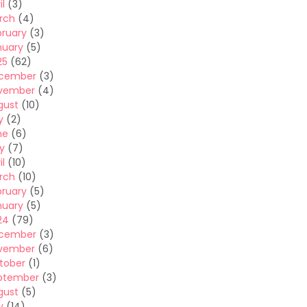
il
(3)
rch
(4)
bruary
(3)
nuary
(5)
25
(62)
cember
(3)
vember
(4)
gust
(10)
y
(2)
ne
(6)
y
(7)
il
(10)
rch
(10)
bruary
(5)
nuary
(5)
24
(79)
cember
(3)
vember
(6)
tober
(1)
ptember
(3)
gust
(5)
y
(14)