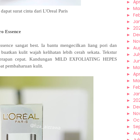
►
Apr
►
Ma
dapat surat cinta dari L'Oreal Paris
►
Fe
►
Ja
►
20
cro Essence
►
De
►
No
-Essence sangat best. Ia bantu mengecilkan liang pori dan
►
Au
buatkan kulit wajah kelihatan lebih cerah sekata. Tekstur
►
Jul
nyerapan cepat. Kandungan MILD EXFOLIATING HEPES
►
Ju
at pembaharuan kulit.
►
Ma
►
Apr
►
Ma
►
Fe
►
Ja
►
20
►
De
►
No
►
Oc
►
Se
►
Au
►
Jul