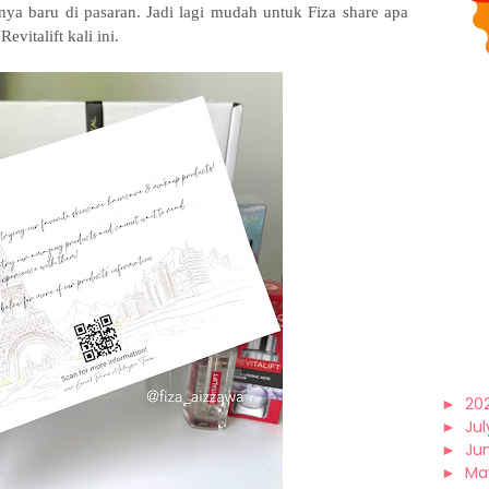
ya baru di pasaran. Jadi lagi mudah untuk Fiza share apa
vitalift kali ini.
►
20
►
Jul
►
Ju
►
Ma