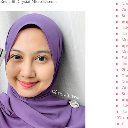
 Revitalift Crystal Micro Essence
►
No
►
Oc
►
Se
►
Au
►
Jul
►
Ju
►
Ma
►
Apr
►
Ma
►
Fe
►
Ja
▼
202
►
De
►
No
►
Oc
►
Se
►
Au
►
Jul
▼
Ju
L'Orea
bant...