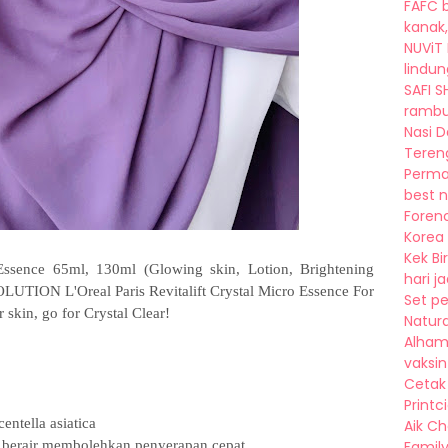
FAFC b
kanak, 
NUViT 
lindung
SAFI S
rambut
Nasi 
Tereng
Perma
best n
Foren
Korea 
Kek B
o Essence 65ml, 130ml (Glowing skin, Lotion, Brightening
hari ja
UTION L'Oreal Paris Revitalift Crystal Micro Essence For
Set p
r skin, go for Crystal Clear!
Natura
Alhamd
vaksin
Cetak 
Printc
ntella asiatica
Aik C
an berair membolehkan penyerapan cepat
Family