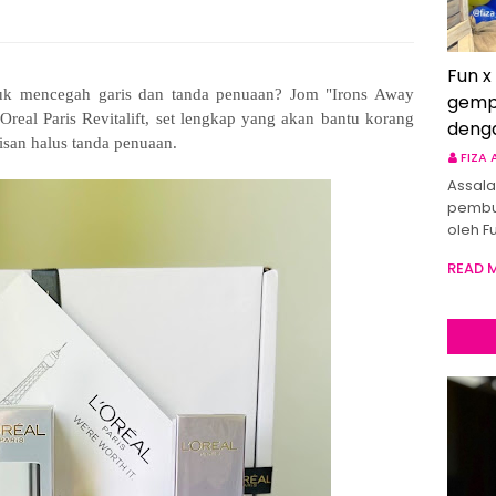
Fun x
tuk mencegah garis dan tanda penuaan? Jom "Irons Away
gemp
real Paris Revitalift, set lengkap yang akan bantu korang
deng
isan halus tanda penuaan.
FIZA
Assala
pembu
oleh F
READ 