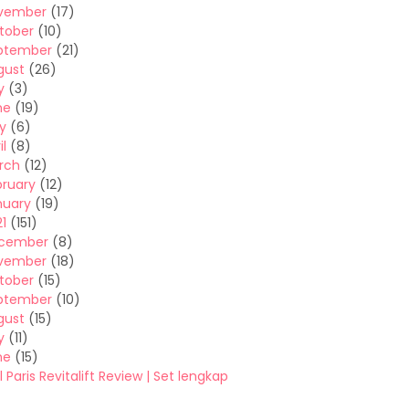
vember
(17)
tober
(10)
ptember
(21)
gust
(26)
y
(3)
ne
(19)
y
(6)
il
(8)
rch
(12)
bruary
(12)
nuary
(19)
1
(151)
cember
(8)
vember
(18)
tober
(15)
ptember
(10)
gust
(15)
y
(11)
ne
(15)
l Paris Revitalift Review | Set lengkap