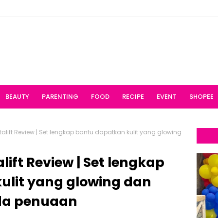
BEAUTY
PARENTING
FOOD
RECIPE
EVENT
SHOPEE
vitalift Review | Set lengkap bantu dapatkan kulit yang glowing
alift Review | Set lengkap
ulit yang glowing dan
da penuaan