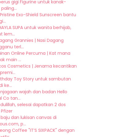
erus gigi Figurine untuk kanak-
paling...
Pristine Exo-Shield Sunscreen bantu
i...
HAYLA SUPA untuk wanita berhijab,
 lem...
Dagang Grannies | Nasi Dagang
ganu terl...
inan Online Percuma | Kat mana
ak main ...
cos Cosmetics | Jenama kecantikan
premi...
irthday Toy Story untuk sambutan
di ke...
enjagaan wajah dan badan Hello
l Co tan...
ulillah, selesai dapatkan 2 dos
 Pfizer
baju dan lukisan canvas di
ious.com, p...
heong Coffee "IT’S SIXPACK" dengan
-sty...