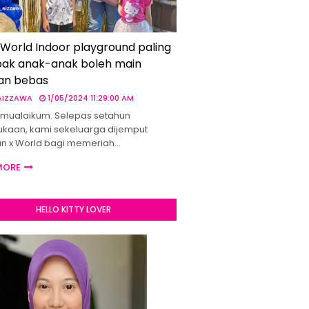
 World Indoor playground paling
ak anak-anak boleh main
an bebas
 AIZZAWA
1/05/2024 11:29:00 AM
mualaikum. Selepas setahun
kaan, kami sekeluarga dijemput
un x World bagi memeriah…
MORE
HELLO KITTY LOVER