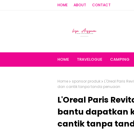
HOME
ABOUT
CONTACT
HOME
TRAVELOGUE
CAMPING
Home
sponsor produk
L'Oreal Paris Re
dan cantik tanpa tanda penuaan
L'Oreal Paris Revit
bantu dapatkan k
cantik tanpa tan