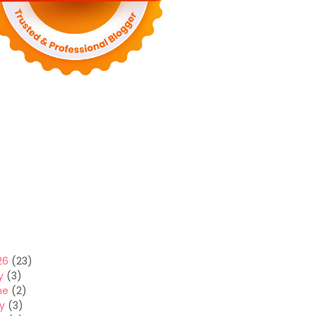
26
(23)
y
(3)
ne
(2)
y
(3)