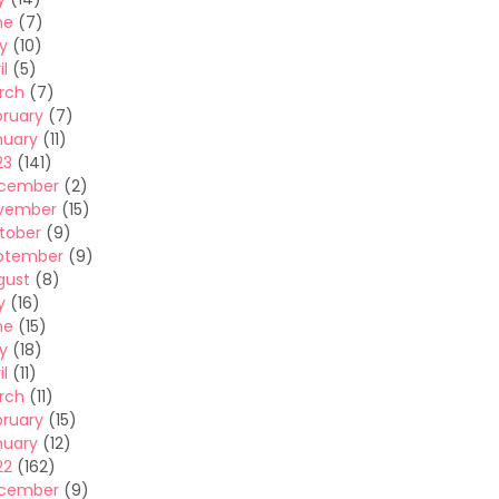
ne
(7)
y
(10)
il
(5)
rch
(7)
bruary
(7)
nuary
(11)
23
(141)
cember
(2)
vember
(15)
tober
(9)
ptember
(9)
gust
(8)
y
(16)
ne
(15)
y
(18)
il
(11)
rch
(11)
bruary
(15)
nuary
(12)
22
(162)
cember
(9)