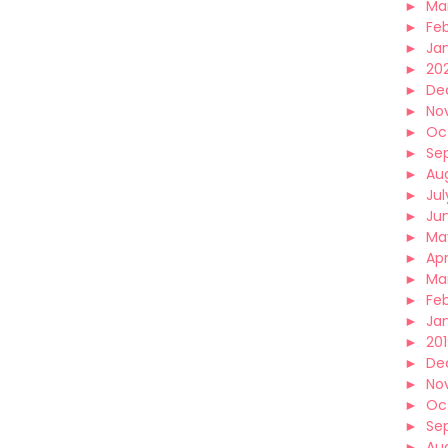
►
Ma
►
Fe
►
Ja
►
20
►
De
►
No
►
Oc
►
Se
►
Au
►
Jul
►
Ju
►
Ma
►
Apr
►
Ma
►
Fe
►
Ja
►
20
►
De
►
No
►
Oc
►
Se
►
Au