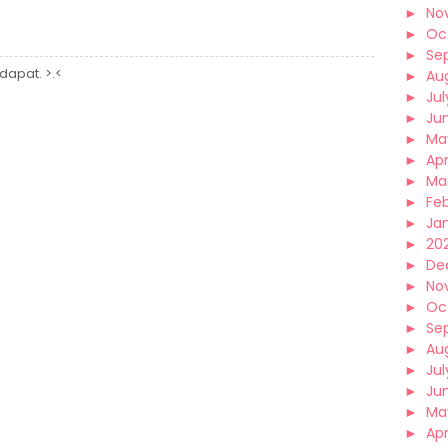
►
No
►
Oc
►
Se
dapat. >.<
►
Au
►
Jul
►
Ju
►
Ma
►
Apr
►
Ma
►
Fe
►
Ja
►
202
►
De
►
No
►
Oc
►
Se
►
Au
►
Jul
►
Ju
►
Ma
►
Apr