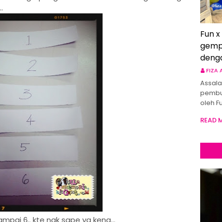
.
Fun x
gemp
deng
FIZA
Assala
pembu
oleh F
READ 
ampai 6.. kte ngk sape yg kena...