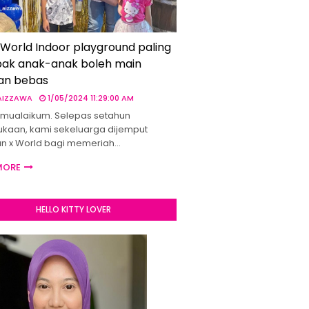
 World Indoor playground paling
ak anak-anak boleh main
an bebas
 AIZZAWA
1/05/2024 11:29:00 AM
mualaikum. Selepas setahun
kaan, kami sekeluarga dijemput
un x World bagi memeriah…
MORE
HELLO KITTY LOVER