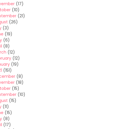
vember
(17)
tober
(10)
ptember
(21)
gust
(26)
y
(3)
ne
(19)
y
(6)
il
(8)
rch
(12)
bruary
(12)
nuary
(19)
1
(151)
cember
(8)
vember
(18)
tober
(15)
ptember
(10)
gust
(15)
y
(11)
ne
(15)
y
(8)
il
(17)