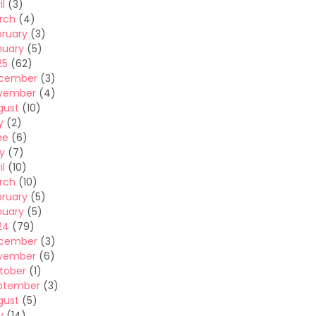
il
(3)
rch
(4)
bruary
(3)
nuary
(5)
25
(62)
cember
(3)
vember
(4)
gust
(10)
y
(2)
ne
(6)
y
(7)
il
(10)
rch
(10)
bruary
(5)
nuary
(5)
24
(79)
cember
(3)
vember
(6)
tober
(1)
ptember
(3)
gust
(5)
y
(14)