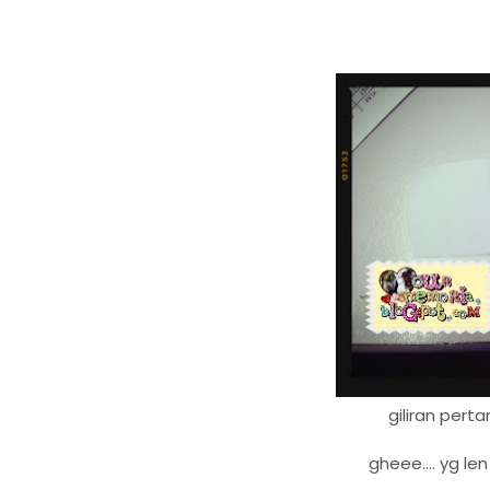
giliran perta
gheee.... yg le