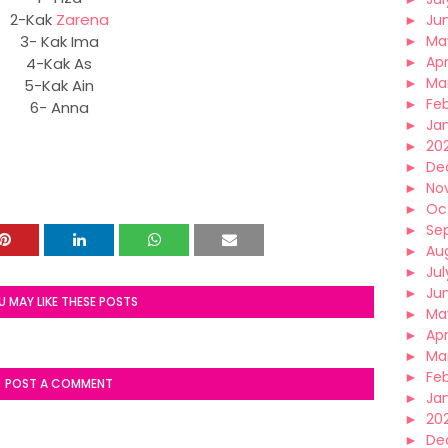
2-Kak
Zarena
►
Ju
3- Kak Ima
►
Ma
►
Apr
4-Kak As
►
Ma
5-Kak Ain
►
Fe
6- Anna
►
Ja
►
20
►
De
►
No
►
Oc
►
Se
►
Au
►
Jul
►
Ju
U MAY LIKE THESE POSTS
►
Ma
►
Apr
►
Ma
►
Fe
POST A COMMENT
►
Ja
►
20
►
De