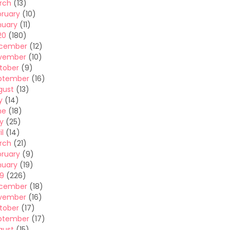
rch
(13)
bruary
(10)
nuary
(11)
20
(180)
cember
(12)
vember
(10)
tober
(9)
ptember
(16)
gust
(13)
y
(14)
ne
(18)
y
(25)
il
(14)
rch
(21)
bruary
(9)
nuary
(19)
19
(226)
cember
(18)
vember
(16)
tober
(17)
ptember
(17)
gust
(15)