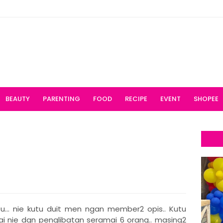
BEAUTY
PARENTING
FOOD
RECIPE
EVENT
SHOPEE
tu... nie kutu duit men ngan member2 opis.. Kutu
ai nie dgn penglibatan seramai 6 orang.. masing2