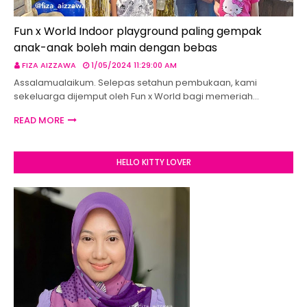
Fun x World Indoor playground paling gempak
anak-anak boleh main dengan bebas
FIZA AIZZAWA
1/05/2024 11:29:00 AM
Assalamualaikum. Selepas setahun pembukaan, kami
sekeluarga dijemput oleh Fun x World bagi memeriah…
READ MORE
HELLO KITTY LOVER