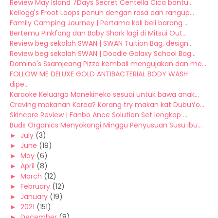
Review May Island 7Days Secret Centella Cica bantu...
Kellogg's Froot Loops penuh dengan rasa dan rangup...
Family Camping Journey | Pertama kali beli barang ...
Bertemu Pinkfong dan Baby Shark lagi di Mitsui Out...
Review beg sekolah SWAN | SWAN Tuition Bag, design...
Review beg sekolah SWAN | Doodle Galaxy School Bag...
Domino's Ssamjeang Pizza kembali mengujakan dan me...
FOLLOW ME DELUXE GOLD ANTIBACTERIAL BODY WASH
dipe...
Karaoke Keluarga Manekineko sesuai untuk bawa anak...
Craving makanan Korea? Korang try makan kat DubuYo...
Skincare Review | Fanbo Ance Solution Set lengkap ...
Buds Organics Menyokongi Minggu Penyusuan Susu Ibu...
►
July
(3)
►
June
(19)
►
May
(6)
►
April
(8)
►
March
(12)
►
February
(12)
►
January
(19)
►
2021
(151)
►
December
(8)