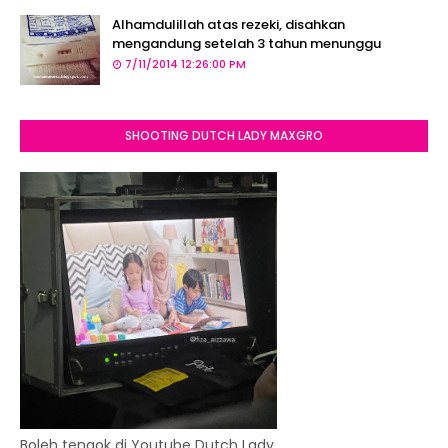
Alhamdulillah atas rezeki, disahkan
mengandung setelah 3 tahun menunggu
7/11/2014 12:26:00 PM
SHOOTING DUTCH LADY MAXGRO
Boleh tengok di Youtube Dutch Lady