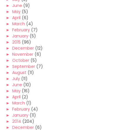
►
June
(9)
►
May
(5)
►
April
(6)
►
March
(4)
►
February
(7)
►
January
(5)
►
2015
(96)
►
December
(12)
►
November
(6)
►
October
(5)
►
September
(7)
►
August
(11)
►
July
(11)
►
June
(10)
►
May
(16)
►
April
(2)
►
March
(1)
►
February
(4)
►
January
(11)
►
2014
(204)
►
December
(6)