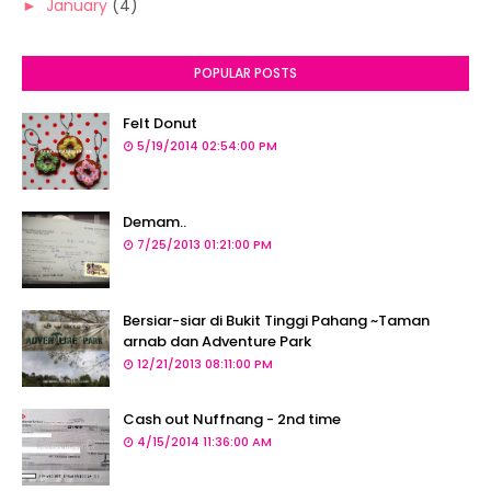
►
January
(4)
POPULAR POSTS
Felt Donut
5/19/2014 02:54:00 PM
Demam..
7/25/2013 01:21:00 PM
Bersiar-siar di Bukit Tinggi Pahang ~Taman
arnab dan Adventure Park
12/21/2013 08:11:00 PM
Cash out Nuffnang - 2nd time
4/15/2014 11:36:00 AM