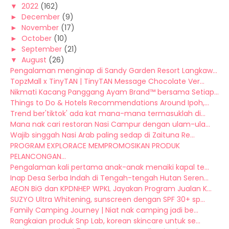
▼
2022
(162)
►
December
(9)
►
November
(17)
►
October
(10)
►
September
(21)
▼
August
(26)
Pengalaman menginap di Sandy Garden Resort Langkaw...
TopzMall x TinyTAN | TinyTAN Message Chocolate Ver...
Nikmati Kacang Panggang Ayam Brand™ bersama Setiap...
Things to Do & Hotels Recommendations Around Ipoh,...
Trend ber'tiktok' ada kat mana-mana termasuklah di...
Mana nak cari restoran Nasi Campur dengan ulam-ula...
Wajib singgah Nasi Arab paling sedap di Zaituna Re...
PROGRAM EXPLORACE MEMPROMOSIKAN PRODUK
PELANCONGAN...
Pengalaman kali pertama anak-anak menaiki kapal te...
Inap Desa Serba Indah di Tengah-tengah Hutan Seren...
AEON BiG dan KPDNHEP WPKL Jayakan Program Jualan K...
SUZYO Ultra Whitening, sunscreen dengan SPF 30+ sp...
Family Camping Journey | Niat nak camping jadi be...
Rangkaian produk Snp Lab, korean skincare untuk se...