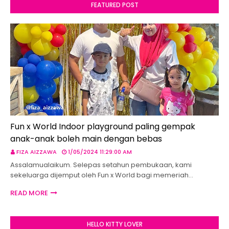
FEATURED POST
Fun x World Indoor playground paling gempak
anak-anak boleh main dengan bebas
FIZA AIZZAWA
1/05/2024 11:29:00 AM
Assalamualaikum. Selepas setahun pembukaan, kami
sekeluarga dijemput oleh Fun x World bagi memeriah…
READ MORE
HELLO KITTY LOVER