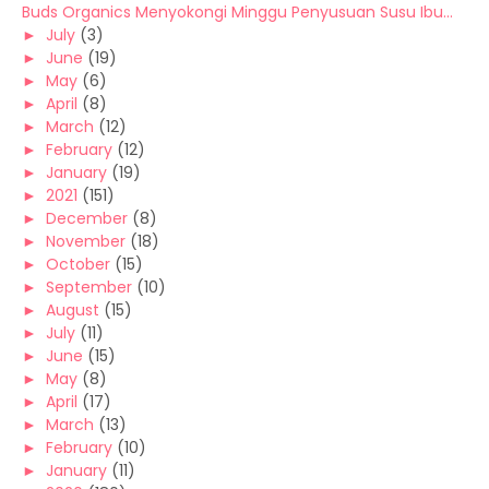
Buds Organics Menyokongi Minggu Penyusuan Susu Ibu...
►
July
(3)
►
June
(19)
►
May
(6)
►
April
(8)
►
March
(12)
►
February
(12)
►
January
(19)
►
2021
(151)
►
December
(8)
►
November
(18)
►
October
(15)
►
September
(10)
►
August
(15)
►
July
(11)
►
June
(15)
►
May
(8)
►
April
(17)
►
March
(13)
►
February
(10)
►
January
(11)