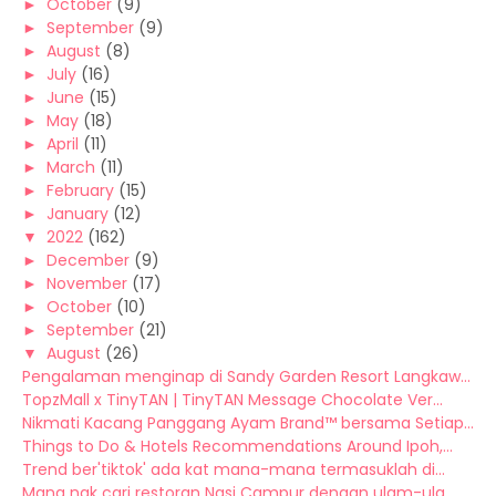
►
October
(9)
►
September
(9)
►
August
(8)
►
July
(16)
►
June
(15)
►
May
(18)
►
April
(11)
►
March
(11)
►
February
(15)
►
January
(12)
▼
2022
(162)
►
December
(9)
►
November
(17)
►
October
(10)
►
September
(21)
▼
August
(26)
Pengalaman menginap di Sandy Garden Resort Langkaw...
TopzMall x TinyTAN | TinyTAN Message Chocolate Ver...
Nikmati Kacang Panggang Ayam Brand™ bersama Setiap...
Things to Do & Hotels Recommendations Around Ipoh,...
Trend ber'tiktok' ada kat mana-mana termasuklah di...
Mana nak cari restoran Nasi Campur dengan ulam-ula...