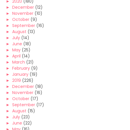
►
2020
(180)
►
December
(12)
►
November
(10)
►
October
(9)
►
September
(16)
►
August
(13)
►
July
(14)
►
June
(18)
►
May
(25)
►
April
(14)
►
March
(21)
►
February
(9)
►
January
(19)
►
2019
(226)
►
December
(18)
►
November
(16)
►
October
(17)
►
September
(17)
►
August
(15)
►
July
(23)
►
June
(22)
►
May
(16)