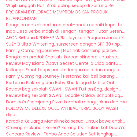
Wajib singgah Nasi Arab paling sedap di Zaituna Re...
PROGRAM EXPLORACE MEMPROMOSIKAN PRODUK
PELANCONGAN...
Pengalaman kali pertama anak-anak menaiki kapal te...
Inap Desa Serba Indah di Tengah-tengah Hutan Seren...
AEON BiG dan KPDNHEP WPKL Jayakan Program Jualan K...
SUZYO Ultra Whitening, sunscreen dengan SPF 30+ sp...
Family Camping Journey | Niat nak camping jadi be...
Rangkaian produk Snp Lab, korean skincare untuk se...
Review May Island 7Days Secret Centella Cica bantu...
Kellogg's Froot Loops penuh dengan rasa dan rangup...
Family Camping Journey | Pertama kali beli barang ...
Bertemu Pinkfong dan Baby Shark lagi di Mitsui Out...
Review beg sekolah SWAN | SWAN Tuition Bag, design...
Review beg sekolah SWAN | Doodle Galaxy School Bag...
Domino's Ssamjeang Pizza kembali mengujakan dan me...
FOLLOW ME DELUXE GOLD ANTIBACTERIAL BODY WASH
dipe...
Karaoke Keluarga Manekineko sesuai untuk bawa anak...
Craving makanan Korea? Korang try makan kat DubuYo...
Skincare Review | Fanbo Ance Solution Set lengkap ...