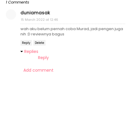
1 Comments
duniamasak
15 March 2022 at 12:46
wah aku belum pernah coba Murad, jadi pengen juga
nih :D reviewnya bagus
Reply
Delete
Replies
Reply
Add comment