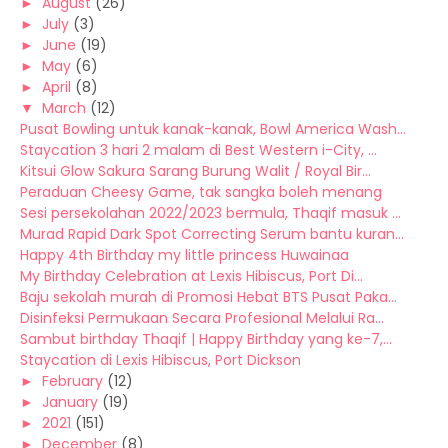
►
August
(26)
►
July
(3)
►
June
(19)
►
May
(6)
►
April
(8)
▼
March
(12)
Pusat Bowling untuk kanak-kanak, Bowl America Wash...
Staycation 3 hari 2 malam di Best Western i-City, ...
Kitsui Glow Sakura Sarang Burung Walit / Royal Bir...
Peraduan Cheesy Game, tak sangka boleh menang
Sesi persekolahan 2022/2023 bermula, Thaqif masuk ...
Murad Rapid Dark Spot Correcting Serum bantu kuran...
Happy 4th Birthday my little princess Huwainaa
My Birthday Celebration at Lexis Hibiscus, Port Di...
Baju sekolah murah di Promosi Hebat BTS Pusat Paka...
Disinfeksi Permukaan Secara Profesional Melalui Ra...
Sambut birthday Thaqif | Happy Birthday yang ke-7,...
Staycation di Lexis Hibiscus, Port Dickson
►
February
(12)
►
January
(19)
►
2021
(151)
►
December
(8)