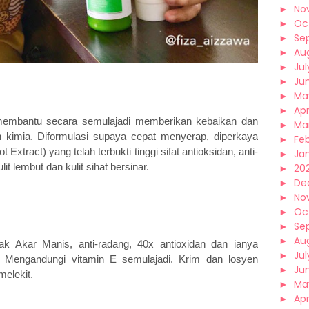
►
No
►
Oc
►
Se
►
Au
►
Jul
►
Ju
►
Ma
►
Apr
membantu secara semulajadi memberikan kebaikan dan
►
Ma
n kimia. Diformulasi supaya cepat menyerap, diperkaya
►
Fe
Extract) yang telah terbukti tinggi sifat antioksidan, anti-
►
Ja
it lembut dan kulit sihat bersinar.
►
202
►
De
►
No
►
Oc
►
Se
►
Au
rak Akar Manis, anti-radang, 40x antioxidan dan ianya
►
Jul
 Mengandungi vitamin E semulajadi. Krim dan losyen
►
Ju
melekit.
►
Ma
►
Apr