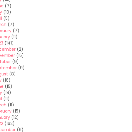
ne
(7)
y
(10)
il
(5)
rch
(7)
bruary
(7)
nuary
(11)
23
(141)
cember
(2)
vember
(15)
tober
(9)
ptember
(9)
gust
(8)
y
(16)
ne
(15)
y
(18)
il
(11)
rch
(11)
bruary
(15)
nuary
(12)
22
(162)
cember
(9)