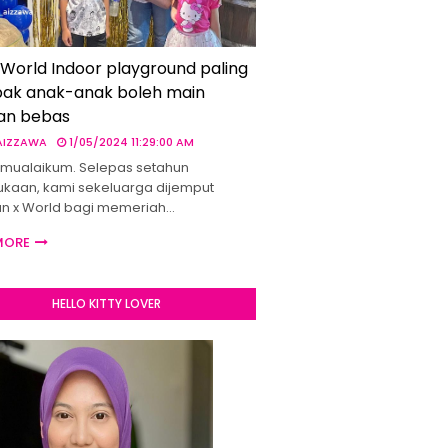
 World Indoor playground paling
ak anak-anak boleh main
an bebas
 AIZZAWA
1/05/2024 11:29:00 AM
mualaikum. Selepas setahun
kaan, kami sekeluarga dijemput
un x World bagi memeriah…
MORE
HELLO KITTY LOVER