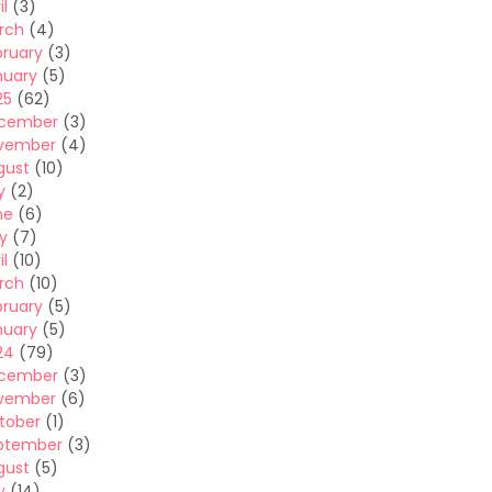
il
(3)
rch
(4)
bruary
(3)
nuary
(5)
25
(62)
cember
(3)
vember
(4)
gust
(10)
y
(2)
ne
(6)
y
(7)
il
(10)
rch
(10)
bruary
(5)
nuary
(5)
24
(79)
cember
(3)
vember
(6)
tober
(1)
ptember
(3)
gust
(5)
y
(14)