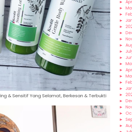
►
Apr
►
Ma
►
Fe
►
Ja
►
20
►
De
►
No
►
Au
►
Jul
►
Ju
►
Ma
►
Apr
►
Ma
►
Fe
►
Ja
►
20
ing & Sensitif Yang Selamat, Berkesan & Terbukti
►
De
►
No
►
Oc
►
Se
►
Au
►
Jul