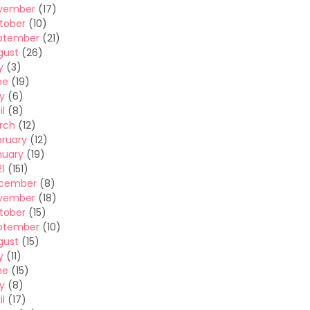
vember
(17)
tober
(10)
ptember
(21)
gust
(26)
y
(3)
ne
(19)
y
(6)
il
(8)
rch
(12)
bruary
(12)
nuary
(19)
1
(151)
cember
(8)
vember
(18)
tober
(15)
ptember
(10)
gust
(15)
y
(11)
ne
(15)
y
(8)
il
(17)