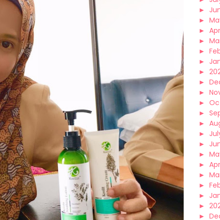
►
Ju
►
Ma
►
Apr
►
Ma
►
Fe
►
Ja
►
20
►
De
►
No
►
Oc
►
Se
►
Au
►
Jul
►
Ju
►
Ma
►
Apr
►
Ma
►
Fe
►
Ja
►
20
►
De