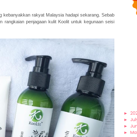
g kebanyakkan rakyat Malaysia hadapi sekarang. Sebab
an rangkaian penjagaan kulit Koolit untuk kegunaan seisi
►
20
►
Jul
►
Ju
►
Ma