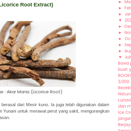
►
Ma
Licorice Root Extract)
►
Fe
►
Ja
▼
20
►
De
►
No
►
Oc
►
Se
►
Au
▼
Jul
Bawa 
buat y
BOOKX
3,000 
Rezeki
 : Akar Manis (Licorice Root)
Natural
Lunavi
 berasal dari Mesir kuno. Ia juga telah digunakan dalam
dan mu
dan Yunani untuk merawat perut yang sakit, mengurangkan
Ice Cr
asan.
jangan
Berjay
Sempe