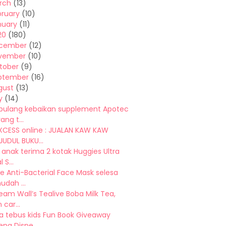
rch
(13)
bruary
(10)
nuary
(11)
20
(180)
cember
(12)
vember
(10)
tober
(9)
ptember
(16)
gust
(13)
y
(14)
pulang kebaikan supplement Apotec
ang t...
CESS online : JUALAN KAW KAW
JUDUL BUKU...
 anak terima 2 kotak Huggies Ultra
 S...
e Anti-Bacterial Face Mask selesa
dah ...
eam Wall’s Tealive Boba Milk Tea,
 car...
a tebus kids Fun Book Giveaway
na Disne...