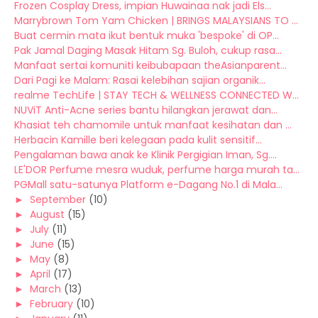
Frozen Cosplay Dress, impian Huwainaa nak jadi Els...
Marrybrown Tom Yam Chicken | BRINGS MALAYSIANS TO ...
Buat cermin mata ikut bentuk muka 'bespoke' di OP...
Pak Jamal Daging Masak Hitam Sg. Buloh, cukup rasa...
Manfaat sertai komuniti keibubapaan theAsianparent...
Dari Pagi ke Malam: Rasai kelebihan sajian organik...
realme TechLife | STAY TECH & WELLNESS CONNECTED W...
NUViT Anti-Acne series bantu hilangkan jerawat dan...
Khasiat teh chamomile untuk manfaat kesihatan dan ...
Herbacin Kamille beri kelegaan pada kulit sensitif...
Pengalaman bawa anak ke Klinik Pergigian Iman, Sg....
LE'DOR Perfume mesra wuduk, perfume harga murah ta...
PGMall satu-satunya Platform e-Dagang No.1 di Mala...
►
September
(10)
►
August
(15)
►
July
(11)
►
June
(15)
►
May
(8)
►
April
(17)
►
March
(13)
►
February
(10)