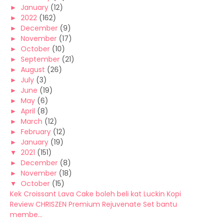
►
January
(12)
►
2022
(162)
►
December
(9)
►
November
(17)
►
October
(10)
►
September
(21)
►
August
(26)
►
July
(3)
►
June
(19)
►
May
(6)
►
April
(8)
►
March
(12)
►
February
(12)
►
January
(19)
▼
2021
(151)
►
December
(8)
►
November
(18)
▼
October
(15)
Kek Croissant Lava Cake boleh beli kat Luckin Kopi
Review CHRISZEN Premium Rejuvenate Set bantu
membe...