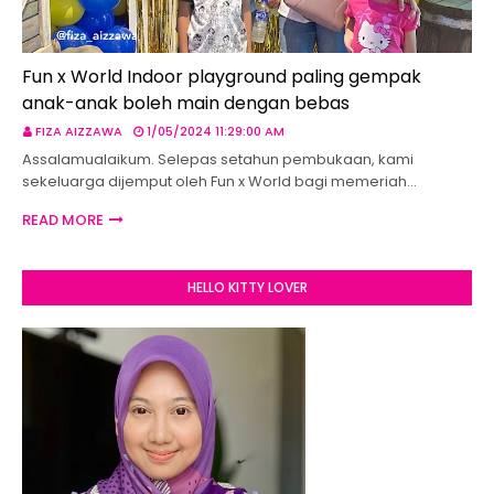
Fun x World Indoor playground paling gempak
anak-anak boleh main dengan bebas
FIZA AIZZAWA
1/05/2024 11:29:00 AM
Assalamualaikum. Selepas setahun pembukaan, kami
sekeluarga dijemput oleh Fun x World bagi memeriah…
READ MORE
HELLO KITTY LOVER