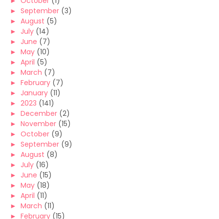
►
October
(1)
►
September
(3)
►
August
(5)
►
July
(14)
►
June
(7)
►
May
(10)
►
April
(5)
►
March
(7)
►
February
(7)
►
January
(11)
►
2023
(141)
►
December
(2)
►
November
(15)
►
October
(9)
►
September
(9)
►
August
(8)
►
July
(16)
►
June
(15)
►
May
(18)
►
April
(11)
►
March
(11)
►
February
(15)