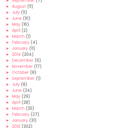
►
September
(7)
►
August
(11)
►
July
(11)
►
June
(10)
►
May
(16)
►
April
(2)
►
March
(1)
►
February
(4)
►
January
(11)
►
2014
(204)
►
December
(6)
►
November
(17)
►
October
(8)
►
September
(1)
►
July
(8)
►
June
(24)
►
May
(29)
►
April
(28)
►
March
(25)
►
February
(27)
►
January
(31)
►
2013
(302)