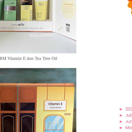
Vitamin E dan Tea Tree Oil
►
20
►
Jul
►
Ju
►
Ma