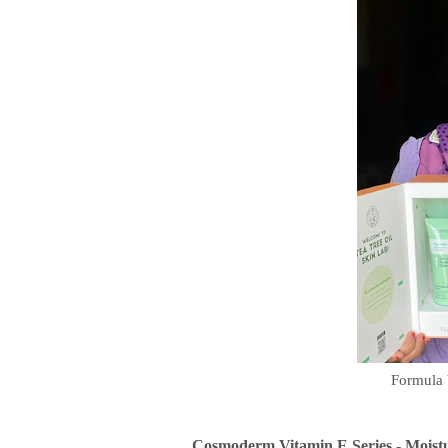
Formula 
Cosmoderm Vitamin E Series - Moist