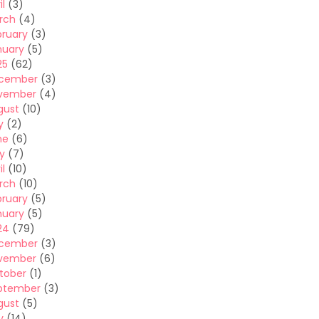
il
(3)
rch
(4)
bruary
(3)
nuary
(5)
25
(62)
cember
(3)
vember
(4)
gust
(10)
y
(2)
ne
(6)
y
(7)
il
(10)
rch
(10)
bruary
(5)
nuary
(5)
24
(79)
cember
(3)
vember
(6)
tober
(1)
ptember
(3)
gust
(5)
y
(14)