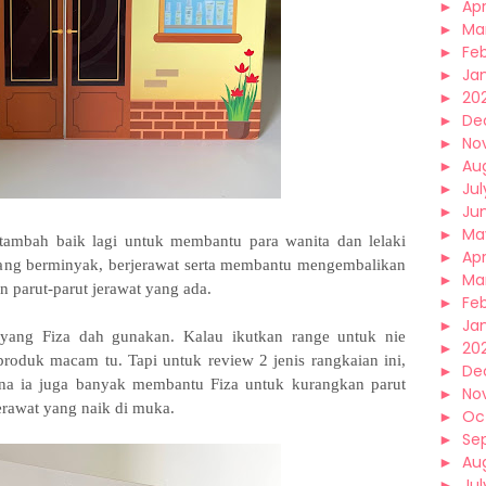
►
Apr
►
Ma
►
Fe
►
Ja
►
20
►
De
►
No
►
Au
►
Jul
►
Ju
►
Ma
itambah baik lagi untuk membantu para wanita dan lelaki
►
Apr
ang berminyak, berjerawat serta membantu mengembalikan
►
Ma
n parut-parut jerawat yang ada.
►
Fe
►
Ja
 yang Fiza dah gunakan. Kalau ikutkan range untuk nie
►
20
roduk macam tu. Tapi untuk review 2 jenis rangkaian ini,
►
De
na ia juga banyak membantu Fiza untuk kurangkan parut
►
No
erawat yang naik di muka.
►
Oc
►
Se
►
Au
►
Jul