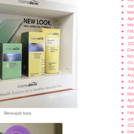
►
Ju
►
Ma
►
Apr
►
Ma
►
Fe
►
Ja
►
20
►
De
►
No
►
Oc
►
Se
►
Au
►
Jul
►
Ju
►
Ma
►
Apr
►
Ma
►
Fe
Berwajah baru
►
Ja
►
20
►
De