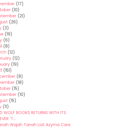
vember
(17)
tober
(10)
ptember
(21)
gust
(26)
y
(3)
ne
(19)
y
(6)
il
(8)
rch
(12)
bruary
(12)
nuary
(19)
1
(151)
cember
(8)
vember
(18)
tober
(15)
ptember
(10)
gust
(15)
y
(11)
AD WOLF BOOKS RETURNS WITH ITS
VER 'T...
rsih Wajah Tanah Liat Azyma Care