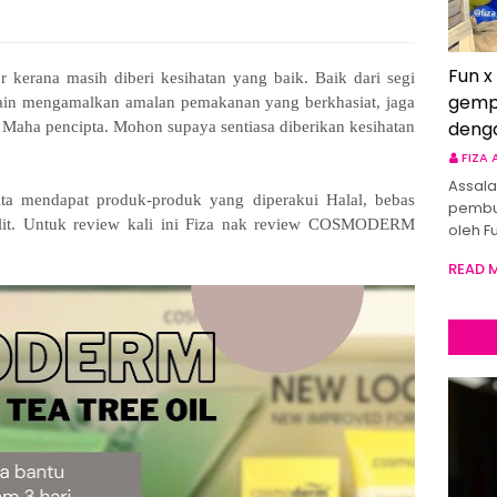
Fun x
 kerana masih diberi kesihatan yang baik. Baik dari segi
gemp
lain mengamalkan amalan pemakanan yang berkhasiat, jaga
deng
 Maha pencipta. Mohon supaya sentiasa diberikan kesihatan
FIZA
Assala
kita mendapat produk-produk yang diperakui Halal, bebas
pembu
lit. Untuk review kali ini Fiza nak review
COSMODERM
oleh F
READ 