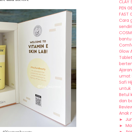
CLAY S
PEN G
FAST G
Cara 
sendiri
COSMO
bantu 
Comfo
Glow A
Tablet
berten.
Ajaran
umat I
Safi H
untuk 
Betul
dan bo
Revie
Anak m
►
Ju
►
Ma
►
Apr