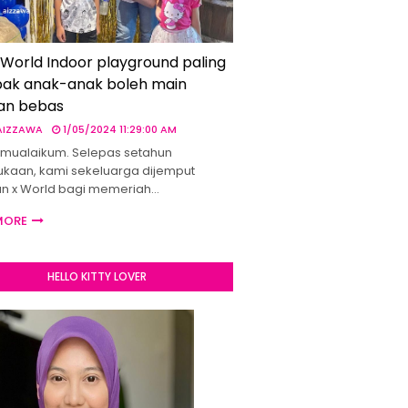
 World Indoor playground paling
ak anak-anak boleh main
an bebas
 AIZZAWA
1/05/2024 11:29:00 AM
mualaikum. Selepas setahun
kaan, kami sekeluarga dijemput
un x World bagi memeriah…
MORE
HELLO KITTY LOVER