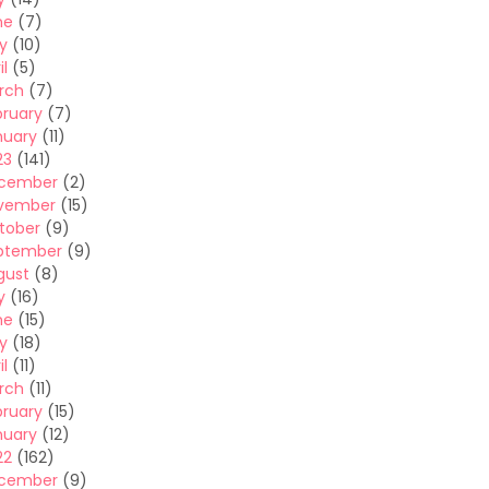
ne
(7)
y
(10)
il
(5)
rch
(7)
bruary
(7)
nuary
(11)
23
(141)
cember
(2)
vember
(15)
tober
(9)
ptember
(9)
gust
(8)
y
(16)
ne
(15)
y
(18)
il
(11)
rch
(11)
bruary
(15)
nuary
(12)
22
(162)
cember
(9)