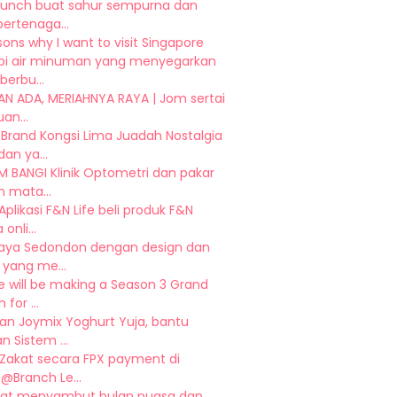
runch buat sahur sempurna dan
bertenaga...
sons why I want to visit Singapore
sipi air minuman yang menyegarkan
berbu...
AN ADA, MERIAHNYA RAYA | Jom sertai
an...
Brand Kongsi Lima Juadah Nostalgia
an ya...
 BANGI Klinik Optometri dan pakar
 mata...
plikasi F&N Life beli produk F&N
onli...
Raya Sedondon dengan design dan
 yang me...
e will be making a Season 3 Grand
for ...
an Joymix Yoghurt Yuja, bantu
n Sistem ...
 Zakat secara FPX payment di
@Branch Le...
at menyambut bulan puasa dan