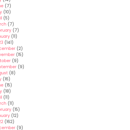
ne
(7)
y
(10)
il
(5)
rch
(7)
bruary
(7)
nuary
(11)
23
(141)
cember
(2)
vember
(15)
tober
(9)
ptember
(9)
gust
(8)
y
(16)
ne
(15)
y
(18)
il
(11)
rch
(11)
bruary
(15)
nuary
(12)
22
(162)
cember
(9)