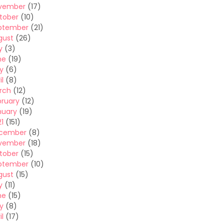
vember
(17)
tober
(10)
ptember
(21)
gust
(26)
y
(3)
ne
(19)
y
(6)
il
(8)
rch
(12)
bruary
(12)
nuary
(19)
1
(151)
cember
(8)
vember
(18)
tober
(15)
ptember
(10)
gust
(15)
y
(11)
ne
(15)
y
(8)
il
(17)