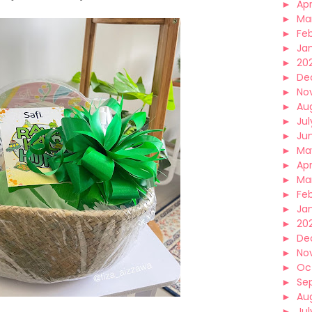
►
Apr
►
Ma
►
Fe
►
Ja
►
20
►
De
►
No
►
Au
►
Jul
►
Ju
►
Ma
►
Apr
►
Ma
►
Fe
►
Ja
►
20
►
De
►
No
►
Oc
►
Se
►
Au
►
Jul