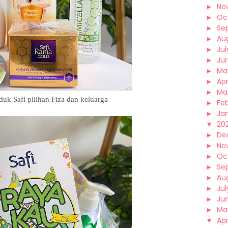
►
No
►
Oc
►
Se
►
Au
►
Jul
►
Ju
►
Ma
►
Apr
►
Ma
uk Safi pilihan Fiza dan keluarga
►
Fe
►
Ja
▼
202
►
De
►
No
►
Oc
►
Se
►
Au
►
Jul
►
Ju
►
Ma
▼
Apr