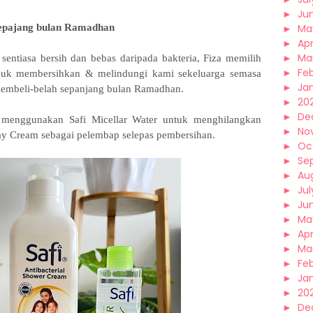
►
Ju
sepajang bulan Ramadhan
►
Ma
►
Apr
►
Ma
sentiasa bersih dan bebas daripada bakteria, Fiza memilih
►
Fe
tuk membersihkan & melindungi kami sekeluarga semasa
►
Ja
 membeli-belah sepanjang bulan Ramadhan.
►
20
►
De
a menggunakan Safi Micellar Water untuk menghilangkan
►
No
ay Cream sebagai pelembap selepas pembersihan.
►
Oc
►
Se
►
Au
►
Jul
►
Ju
►
Ma
►
Apr
►
Ma
►
Fe
►
Ja
►
20
►
De