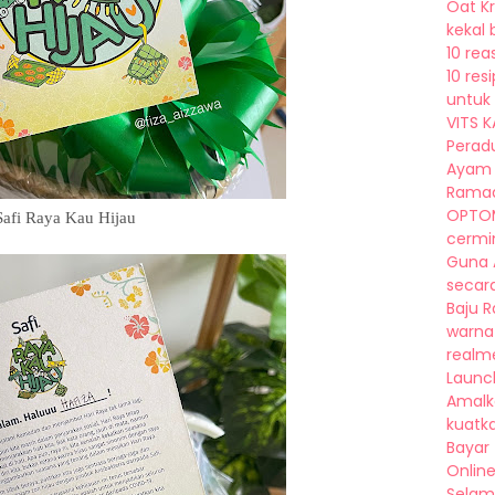
Oat K
kekal 
10 rea
10 re
untuk 
VITS K
Peradu
Ayam 
Ramad
OPTOM
Safi Raya Kau Hijau
cermin
Guna A
secara 
Baju 
warna
realm
Launch 
Amalk
kuatka
Bayar
Online
Selam