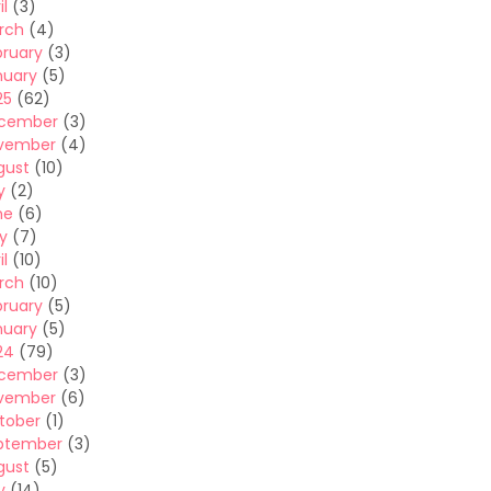
il
(3)
rch
(4)
bruary
(3)
nuary
(5)
25
(62)
cember
(3)
vember
(4)
gust
(10)
y
(2)
ne
(6)
y
(7)
il
(10)
rch
(10)
bruary
(5)
nuary
(5)
24
(79)
cember
(3)
vember
(6)
tober
(1)
ptember
(3)
gust
(5)
y
(14)