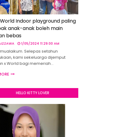
 World Indoor playground paling
ak anak-anak boleh main
an bebas
 AIZZAWA
1/05/2024 11:29:00 AM
mualaikum. Selepas setahun
kaan, kami sekeluarga dijemput
un x World bagi memeriah…
MORE
HELLO KITTY LOVER