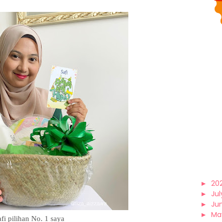
►
20
►
Jul
►
Ju
►
Ma
afi pilihan No. 1 saya