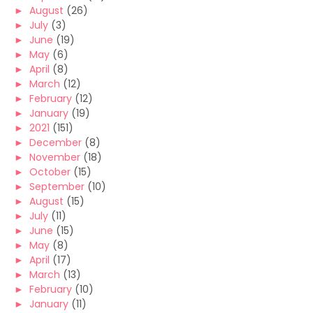
►
August
(26)
►
July
(3)
►
June
(19)
►
May
(6)
►
April
(8)
►
March
(12)
►
February
(12)
►
January
(19)
►
2021
(151)
►
December
(8)
►
November
(18)
►
October
(15)
►
September
(10)
►
August
(15)
►
July
(11)
►
June
(15)
►
May
(8)
►
April
(17)
►
March
(13)
►
February
(10)
►
January
(11)