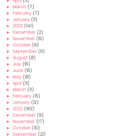
►
April
(5)
►
March
(7)
►
February
(7)
►
January
(11)
►
2023
(141)
►
December
(2)
►
November
(15)
►
October
(9)
►
September
(9)
►
August
(8)
►
July
(16)
►
June
(15)
►
May
(18)
►
April
(11)
►
March
(11)
►
February
(15)
►
January
(12)
►
2022
(162)
►
December
(9)
►
November
(17)
►
October
(10)
►
September
(21)