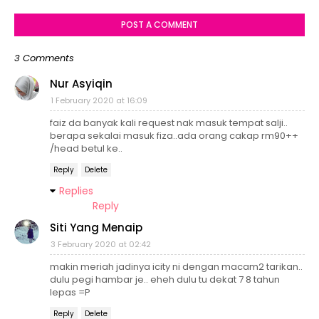
POST A COMMENT
3 Comments
Nur Asyiqin
1 February 2020 at 16:09
faiz da banyak kali request nak masuk tempat salji..
berapa sekalai masuk fiza..ada orang cakap rm90++
/head betul ke..
Reply
Delete
Replies
Reply
Siti Yang Menaip
3 February 2020 at 02:42
makin meriah jadinya icity ni dengan macam2 tarikan..
dulu pegi hambar je.. eheh dulu tu dekat 7 8 tahun
lepas =P
Reply
Delete