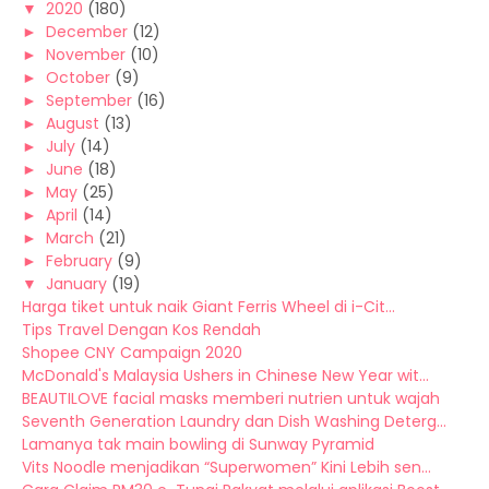
▼
2020
(180)
►
December
(12)
►
November
(10)
►
October
(9)
►
September
(16)
►
August
(13)
►
July
(14)
►
June
(18)
►
May
(25)
►
April
(14)
►
March
(21)
►
February
(9)
▼
January
(19)
Harga tiket untuk naik Giant Ferris Wheel di i-Cit...
Tips Travel Dengan Kos Rendah
Shopee CNY Campaign 2020
McDonald's Malaysia Ushers in Chinese New Year wit...
BEAUTILOVE facial masks memberi nutrien untuk wajah
Seventh Generation Laundry dan Dish Washing Deterg...
Lamanya tak main bowling di Sunway Pyramid
Vits Noodle menjadikan “Superwomen” Kini Lebih sen...