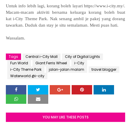
Untuk info lebih lagi, korang boleh layari https://www.i-city.my/.
Macam-macam aktiviti bersama keluarga korang boleh buat
kat i-City Theme Park. Nak senang ambil je pakej yang dorang
tawarkan. Duduk dan stay je situ semalaman. Mesti puas hati.
Wassalam.
Tags
Central i-City Mall
City of Digital Lights
Fun World
Giant Ferris Wheel
i-City
i-City Theme Park
jalan-jalan malam
travel blogger
Waterworld @i-city
YOU MAY LIKE THESE POSTS