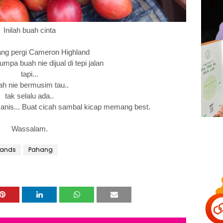
Inilah buah cinta
ang pergi Cameron Highland
mpa buah nie dijual di tepi jalan
tapi...
ah nie bermusim tau..
tak selalu ada..
s... Buat cicah sambal kicap memang best.
Wassalam.
lands
Pahang