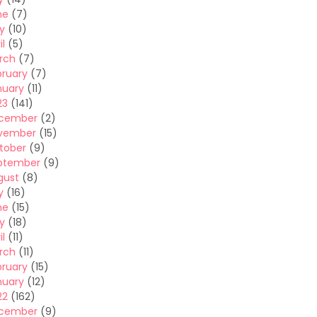
ne
(7)
y
(10)
il
(5)
rch
(7)
bruary
(7)
nuary
(11)
23
(141)
cember
(2)
vember
(15)
tober
(9)
ptember
(9)
gust
(8)
y
(16)
ne
(15)
y
(18)
il
(11)
rch
(11)
bruary
(15)
nuary
(12)
22
(162)
cember
(9)