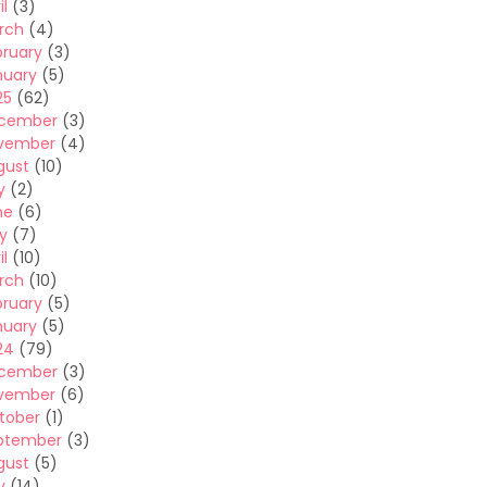
il
(3)
rch
(4)
bruary
(3)
nuary
(5)
25
(62)
cember
(3)
vember
(4)
gust
(10)
y
(2)
ne
(6)
y
(7)
il
(10)
rch
(10)
bruary
(5)
nuary
(5)
24
(79)
cember
(3)
vember
(6)
tober
(1)
ptember
(3)
gust
(5)
y
(14)