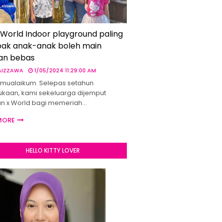
 World Indoor playground paling
ak anak-anak boleh main
an bebas
 AIZZAWA
1/05/2024 11:29:00 AM
mualaikum. Selepas setahun
kaan, kami sekeluarga dijemput
un x World bagi memeriah…
MORE
HELLO KITTY LOVER