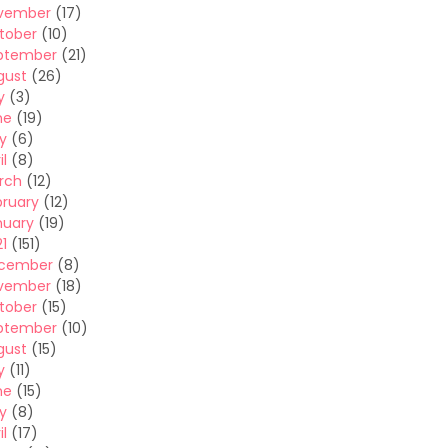
vember
(17)
tober
(10)
ptember
(21)
gust
(26)
y
(3)
ne
(19)
y
(6)
il
(8)
rch
(12)
bruary
(12)
nuary
(19)
1
(151)
cember
(8)
vember
(18)
tober
(15)
ptember
(10)
gust
(15)
y
(11)
ne
(15)
y
(8)
il
(17)