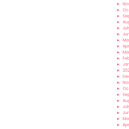
►
No
►
Oc
►
Se
►
Au
►
Jul
►
Ju
►
Ma
►
Apr
►
Ma
►
Fe
►
Ja
►
202
►
De
►
No
►
Oc
►
Se
►
Au
►
Jul
►
Ju
►
Ma
►
Apr