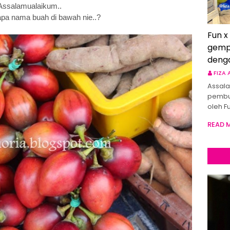
Assalamualaikum..
apa nama buah di bawah nie..?
Fun x
gemp
deng
FIZA
Assala
pembu
oleh F
READ 