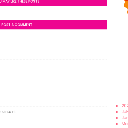
U MAY LIKE THESE POSTS
POST A COMMENT
►
20
cinta ni.
►
Jul
►
Ju
►
Ma