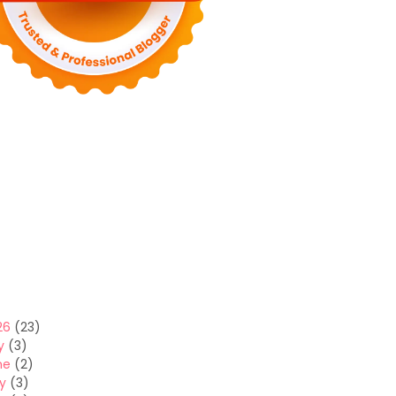
26
(23)
y
(3)
ne
(2)
y
(3)