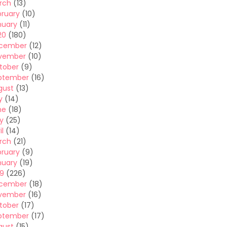
rch
(13)
bruary
(10)
nuary
(11)
20
(180)
cember
(12)
vember
(10)
tober
(9)
ptember
(16)
gust
(13)
y
(14)
ne
(18)
y
(25)
il
(14)
rch
(21)
bruary
(9)
nuary
(19)
19
(226)
cember
(18)
vember
(16)
tober
(17)
ptember
(17)
gust
(15)