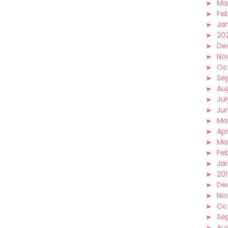
►
Ma
►
Fe
►
Ja
►
20
►
De
►
No
►
Oc
►
Se
►
Au
►
Jul
►
Ju
►
Ma
►
Apr
►
Ma
►
Fe
►
Ja
►
20
►
De
►
No
►
Oc
►
Se
►
Au