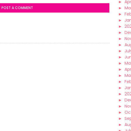
►
Apr
►
Ma
POST A COMMENT
►
Fe
►
Ja
►
20
►
De
►
No
►
Au
►
Jul
►
Ju
►
Ma
►
Apr
►
Ma
►
Fe
►
Ja
►
20
►
De
►
No
►
Oc
►
Se
►
Au
►
Jul