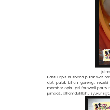
jd m
Pastu opis husband pulak wat mkn2
dpt pulak bihun goreng.. rezeki
member opis.. psl farewell party t
jumaat.. alhamdullillah... syukur sgt..