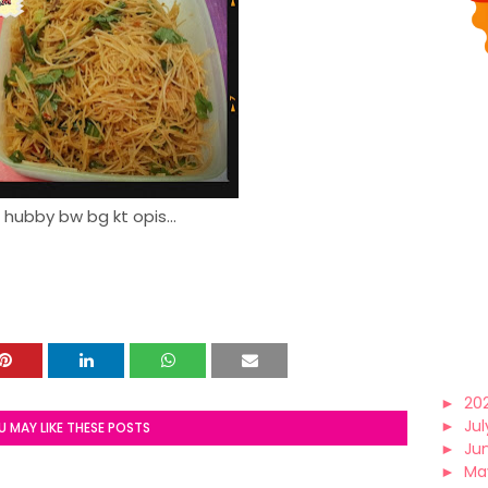
 hubby bw bg kt opis...
►
20
►
Jul
U MAY LIKE THESE POSTS
►
Ju
►
Ma