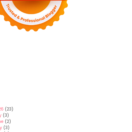
26
(23)
y
(3)
ne
(2)
y
(3)