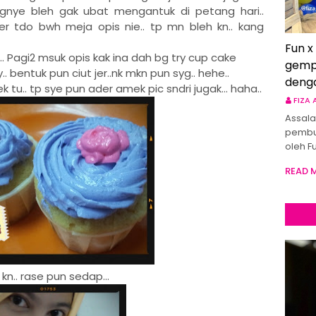
angnye bleh gak ubat mengantuk di petang hari..
k jer tdo bwh meja opis nie.. tp mn bleh
kn.. kang
Fun x
u... Pagi2 msuk opis kak ina dah bg try cup cake
gemp
.. bentuk pun ciut jer..nk mkn pun syg.. hehe..
deng
k tu.. tp sye pun ader amek pic sndri jugak... haha..
FIZA
Assala
pembu
oleh F
READ 
kn.. rase pun sedap...