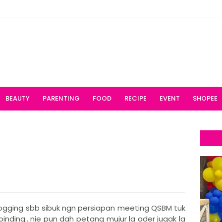
BEAUTY
PARENTING
FOOD
RECIPE
EVENT
SHOPEE
blogging sbb sibuk ngn persiapan meeting QSBM tuk
 n binding.. nie pun dah petang mujur la ader jugak la