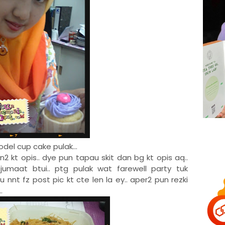
odel cup cake pulak...
 kt opis.. dye pun tapau skit dan bg kt opis aq..
 jumaat btui.. ptg pulak wat farewell party tuk
u nnt fz post pic kt cte len la ey.. aper2 pun rezki
.