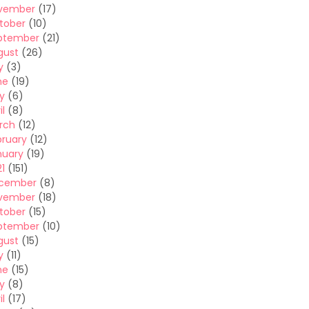
vember
(17)
tober
(10)
ptember
(21)
gust
(26)
y
(3)
ne
(19)
y
(6)
il
(8)
rch
(12)
bruary
(12)
nuary
(19)
1
(151)
cember
(8)
vember
(18)
tober
(15)
ptember
(10)
gust
(15)
y
(11)
ne
(15)
y
(8)
il
(17)