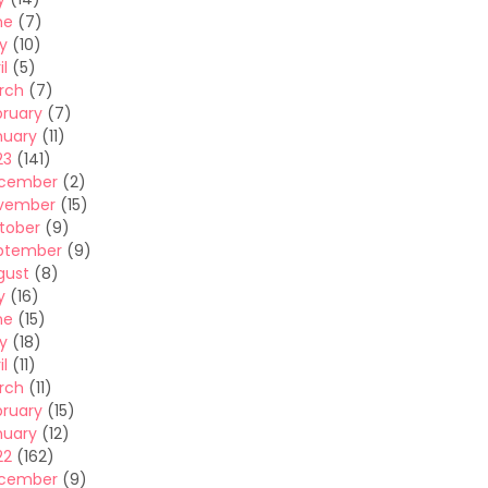
ne
(7)
y
(10)
il
(5)
rch
(7)
bruary
(7)
nuary
(11)
23
(141)
cember
(2)
vember
(15)
tober
(9)
ptember
(9)
gust
(8)
y
(16)
ne
(15)
y
(18)
il
(11)
rch
(11)
bruary
(15)
nuary
(12)
22
(162)
cember
(9)