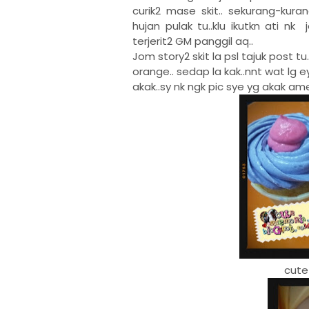
curik2 mase skit.. sekurang-kur
hujan pulak tu..klu ikutkn ati n
terjerit2 GM panggil aq..
Jom story2 skit la psl tajuk post t
orange.. sedap la kak..nnt wat lg ey
akak..sy nk ngk pic sye yg akak ame
cute 