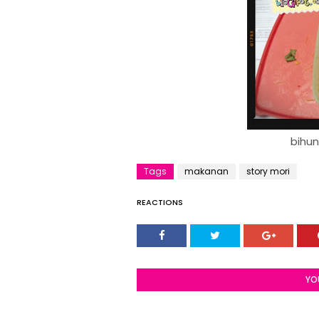
bihun
Tags
makanan
story mori
REACTIONS
YO