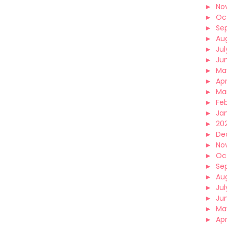
►
No
►
Oc
►
Se
►
Au
►
Jul
►
Ju
►
Ma
►
Apr
►
Ma
►
Fe
►
Ja
►
202
►
De
►
No
►
Oc
►
Se
►
Au
►
Jul
►
Ju
►
Ma
►
Apr