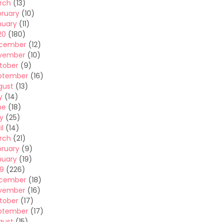
rch
(13)
bruary
(10)
nuary
(11)
20
(180)
cember
(12)
vember
(10)
tober
(9)
ptember
(16)
gust
(13)
y
(14)
ne
(18)
y
(25)
il
(14)
rch
(21)
bruary
(9)
nuary
(19)
19
(226)
cember
(18)
vember
(16)
tober
(17)
ptember
(17)
gust
(15)