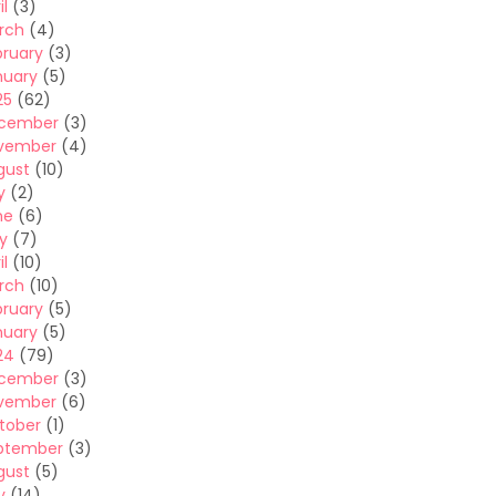
il
(3)
rch
(4)
bruary
(3)
nuary
(5)
25
(62)
cember
(3)
vember
(4)
gust
(10)
y
(2)
ne
(6)
y
(7)
il
(10)
rch
(10)
bruary
(5)
nuary
(5)
24
(79)
cember
(3)
vember
(6)
tober
(1)
ptember
(3)
gust
(5)
y
(14)