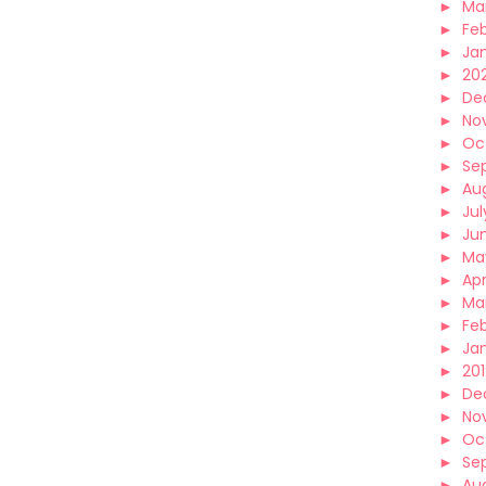
►
Ma
►
Fe
►
Ja
►
20
►
De
►
No
►
Oc
►
Se
►
Au
►
Jul
►
Ju
►
Ma
►
Apr
►
Ma
►
Fe
►
Ja
►
20
►
De
►
No
►
Oc
►
Se
►
Au