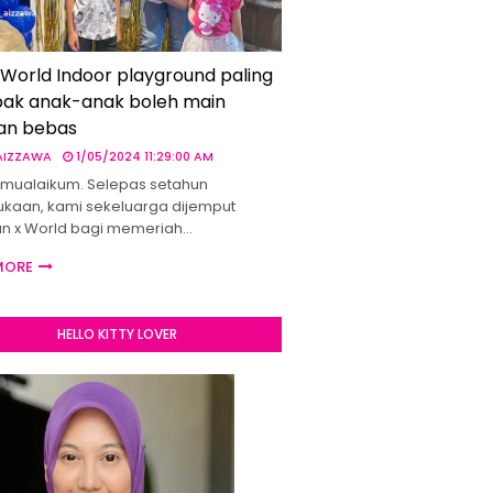
 World Indoor playground paling
ak anak-anak boleh main
an bebas
 AIZZAWA
1/05/2024 11:29:00 AM
mualaikum. Selepas setahun
kaan, kami sekeluarga dijemput
un x World bagi memeriah…
MORE
HELLO KITTY LOVER