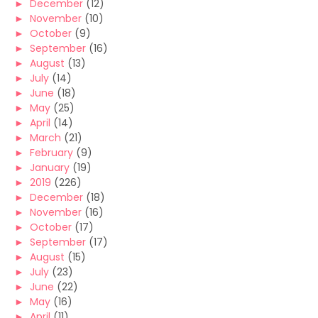
►
December
(12)
►
November
(10)
►
October
(9)
►
September
(16)
►
August
(13)
►
July
(14)
►
June
(18)
►
May
(25)
►
April
(14)
►
March
(21)
►
February
(9)
►
January
(19)
►
2019
(226)
►
December
(18)
►
November
(16)
►
October
(17)
►
September
(17)
►
August
(15)
►
July
(23)
►
June
(22)
►
May
(16)
►
April
(11)