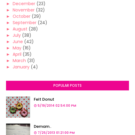
►
December
(23)
►
November
(32)
►
October
(29)
►
September
(24)
►
August
(28)
►
July
(38)
►
June
(42)
►
May
(16)
►
April
(35)
►
March
(31)
►
January
(4)
POPULAR POSTS
Felt Donut
5/19/2014 02:54:00 PM
Demam..
7/25/2013 01:21:00 PM