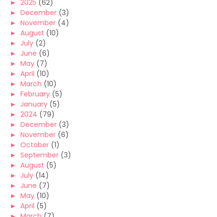
►
2025
(62)
►
December
(3)
►
November
(4)
►
August
(10)
►
July
(2)
►
June
(6)
►
May
(7)
►
April
(10)
►
March
(10)
►
February
(5)
►
January
(5)
►
2024
(79)
►
December
(3)
►
November
(6)
►
October
(1)
►
September
(3)
►
August
(5)
►
July
(14)
►
June
(7)
►
May
(10)
►
April
(5)
►
March
(7)