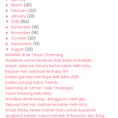
►
March
(26)
►
February
(22)
►
January
(23)
▼
2018
(162)
►
December
(19)
►
November
(18)
►
October
(20)
►
September
(13)
▼
August
(23)
Berkelah di Air Terjun Chamang
Huwainaa sertai Peraduan Bayi Bulan Ini Pa&Ma
Hiasan dalaman kereta bertemakan Hello Kitty
Kejutan Hari Jadi buat Birthday Girl
Koleksi gambar Hari Raya Aidil Adha 2018
Koleksi patung Didi & Friends
Sepetang di Taman Tasik Titiwangsa
Cover Steering Hello Kitty
Wordless Wednesday : Bangga itu salah jika..
Dekorasi Kek Hari Jadi bertemakan Hello Kitty
Smart Rattle Series mainan baru untuk Huwainaa
Spaghetti kahwin menu menarik di Restoran A&J Burg...