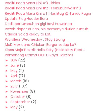
Realiti Pada Masa Kini #3 : Ikhlas
Realiti Pada Masa Kini #2 : Terkuburnya Ilmu
Realiti Pada Masa Kini #1 : Hashtag @ Tanda Pagar
Update Blog Header Baru
Detik pertumbuhan gigi bayi Huwainaa
Rezeki dapat durian, nie namanya durian runtuh
Caesar Salad Ready to Eat
Wordless Wednesday : Stay Strong
McD Mexicana Chicken Burger sedap ke?
Kipas Meja Elektrik Hello Kitty (Hello Kitty Elect...
Pemenang Utama OOTD Raya Takzims
►
July
(22)
►
June
(3)
►
May
(11)
►
April
(17)
►
March
(16)
►
2017
(107)
►
November
(8)
►
October
(8)
►
September
(2)
►
May
(2)