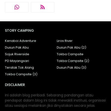
STORY CAMPING
Kenaboi Adventure
Liros River
Dusun Pak Abu
Dusun Pak Abu (2)
Sojuk Riverside
Tokba Campsite
PD Mayangsari
Tokba Campsite (2)
Teratak Tok Alang
Dusun Pak Abu (3)
Tokba Campsite (3)
DISCLAIMER
Ini adalah blog peribadi. Sebarang pandangan atau
pendapat dalam blog ini tidak mewakili institusi, organisasi
atau sesiapa melainkan jika dinyatakan secara jelas.