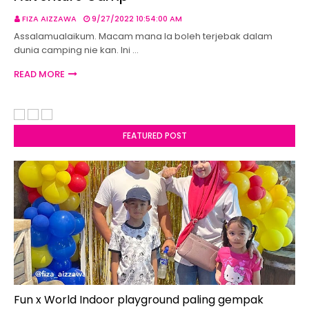
FIZA AIZZAWA
9/27/2022 10:54:00 AM
Assalamualaikum. Macam mana la boleh terjebak dalam
dunia camping nie kan. Ini …
READ MORE
FEATURED POST
Fun x World Indoor playground paling gempak