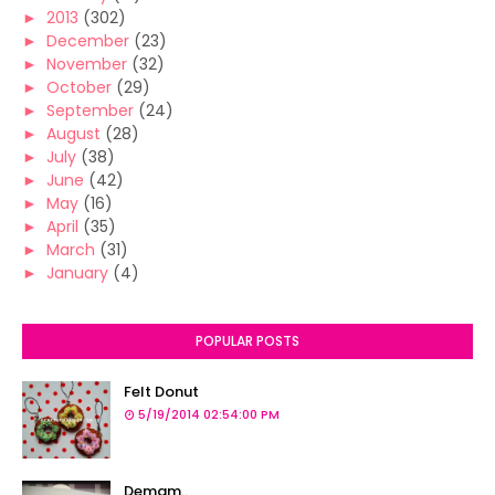
►
2013
(302)
►
December
(23)
►
November
(32)
►
October
(29)
►
September
(24)
►
August
(28)
►
July
(38)
►
June
(42)
►
May
(16)
►
April
(35)
►
March
(31)
►
January
(4)
POPULAR POSTS
Felt Donut
5/19/2014 02:54:00 PM
Demam..