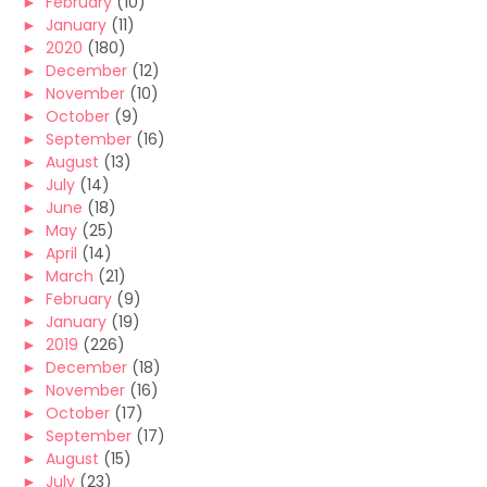
►
February
(10)
►
January
(11)
►
2020
(180)
►
December
(12)
►
November
(10)
►
October
(9)
►
September
(16)
►
August
(13)
►
July
(14)
►
June
(18)
►
May
(25)
►
April
(14)
►
March
(21)
►
February
(9)
►
January
(19)
►
2019
(226)
►
December
(18)
►
November
(16)
►
October
(17)
►
September
(17)
►
August
(15)
►
July
(23)