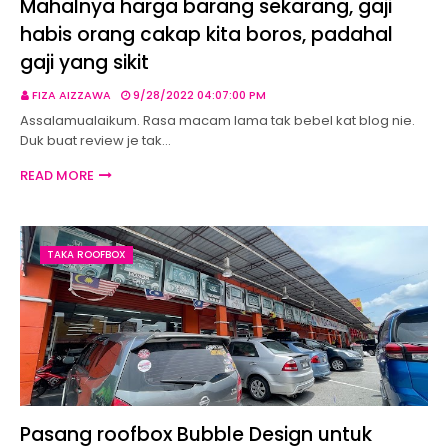
Mahalnya harga barang sekarang, gaji
habis orang cakap kita boros, padahal
gaji yang sikit
FIZA AIZZAWA
9/28/2022 04:07:00 PM
Assalamualaikum. Rasa macam lama tak bebel kat blog nie.
Duk buat review je tak…
READ MORE
TAKA ROOFBOX
Pasang roofbox Bubble Design untuk