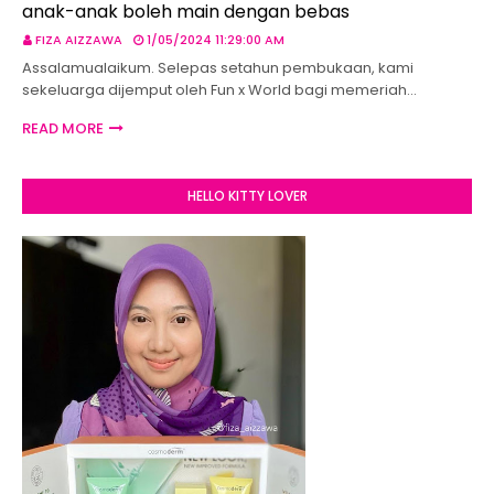
anak-anak boleh main dengan bebas
FIZA AIZZAWA
1/05/2024 11:29:00 AM
Assalamualaikum. Selepas setahun pembukaan, kami
sekeluarga dijemput oleh Fun x World bagi memeriah…
READ MORE
HELLO KITTY LOVER