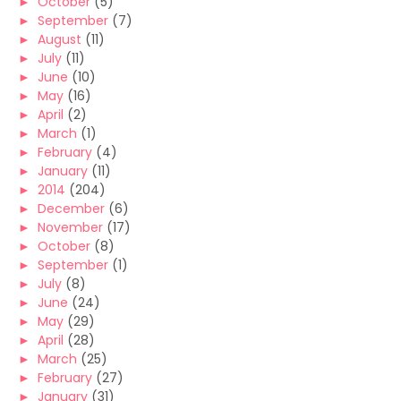
►
October
(5)
►
September
(7)
►
August
(11)
►
July
(11)
►
June
(10)
►
May
(16)
►
April
(2)
►
March
(1)
►
February
(4)
►
January
(11)
►
2014
(204)
►
December
(6)
►
November
(17)
►
October
(8)
►
September
(1)
►
July
(8)
►
June
(24)
►
May
(29)
►
April
(28)
►
March
(25)
►
February
(27)
►
January
(31)