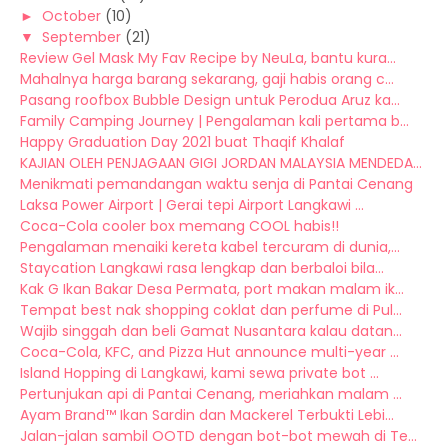
►
October
(10)
▼
September
(21)
Review Gel Mask My Fav Recipe by NeuLa, bantu kura...
Mahalnya harga barang sekarang, gaji habis orang c...
Pasang roofbox Bubble Design untuk Perodua Aruz ka...
Family Camping Journey | Pengalaman kali pertama b...
Happy Graduation Day 2021 buat Thaqif Khalaf
KAJIAN OLEH PENJAGAAN GIGI JORDAN MALAYSIA MENDEDA...
Menikmati pemandangan waktu senja di Pantai Cenang
Laksa Power Airport | Gerai tepi Airport Langkawi ...
Coca-Cola cooler box memang COOL habis!!
Pengalaman menaiki kereta kabel tercuram di dunia,...
Staycation Langkawi rasa lengkap dan berbaloi bila...
Kak G Ikan Bakar Desa Permata, port makan malam ik...
Tempat best nak shopping coklat dan perfume di Pul...
Wajib singgah dan beli Gamat Nusantara kalau datan...
Coca-Cola, KFC, and Pizza Hut announce multi-year ...
Island Hopping di Langkawi, kami sewa private bot ...
Pertunjukan api di Pantai Cenang, meriahkan malam ...
Ayam Brand™ Ikan Sardin dan Mackerel Terbukti Lebi...
Jalan-jalan sambil OOTD dengan bot-bot mewah di Te...