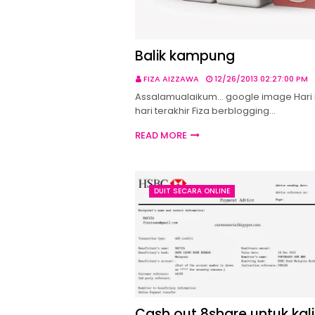
Balik kampung
FIZA AIZZAWA
12/26/2013 02:27:00 PM
Assalamualaikum... google image Hari 
hari terakhir Fiza berblogging…
READ MORE
DUIT SECARA ONLINE
Cash out 8share untuk kali