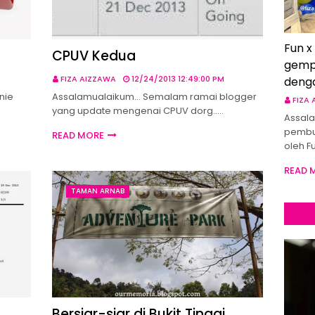
Fun x
CPUV Kedua
gemp
FIZA AIZZAWA
12/24/2013 12:49:00 PM
deng
nie
Assalamualaikum... Semalam ramai blogger
FIZA
yang update mengenai CPUV dorg..…
Assala
pembu
READ MORE
oleh F
READ 
TAMAN ARNAB
Bersiar-siar di Bukit Tinggi