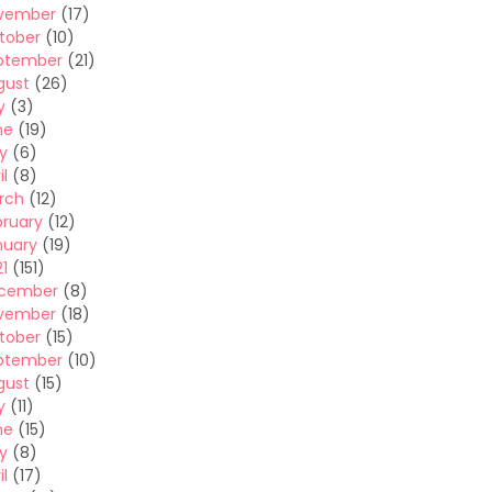
vember
(17)
tober
(10)
ptember
(21)
gust
(26)
y
(3)
ne
(19)
y
(6)
il
(8)
rch
(12)
bruary
(12)
nuary
(19)
1
(151)
cember
(8)
vember
(18)
tober
(15)
ptember
(10)
gust
(15)
y
(11)
ne
(15)
y
(8)
il
(17)