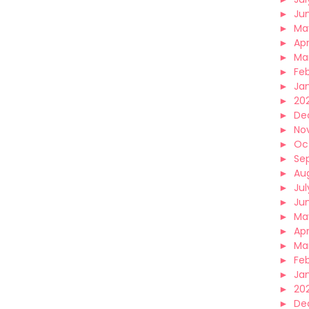
►
Ju
►
Ma
►
Apr
►
Ma
►
Fe
►
Ja
►
20
►
De
►
No
►
Oc
►
Se
►
Au
►
Jul
►
Ju
►
Ma
►
Apr
►
Ma
►
Fe
►
Ja
►
20
►
De