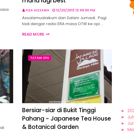
mana lagi best
 masa
FIZA AIZZAWA
12/20/2013 12:49:00 PM
Assalamualaikum dan Salam Jumaat.. Pagi
tadi dengar radio ERA masa OTW ke opi…
READ MORE
TATAMI SPA
Bersiar-siar di Bukit Tinggi
►
20
►
Jul
Pahang ~ Japanese Tea House
►
Ju
& Botanical Garden
adi
►
Ma