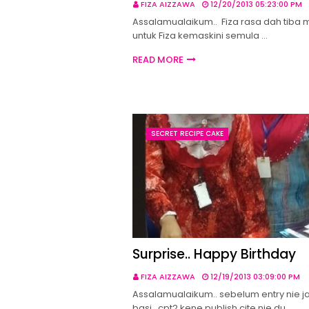
FIZA AIZZAWA
12/20/2013 05:23:00 PM
Assalamualaikum.. Fiza rasa dah tiba
untuk Fiza kemaskini semula …
READ MORE
SECRET RECIPE CAKE
Surprise.. Happy Birthday
FIZA AIZZAWA
12/19/2013 03:09:00 PM
Assalamualaikum.. sebelum entry nie j
basi.. cpt2 kene publish cite nie du…