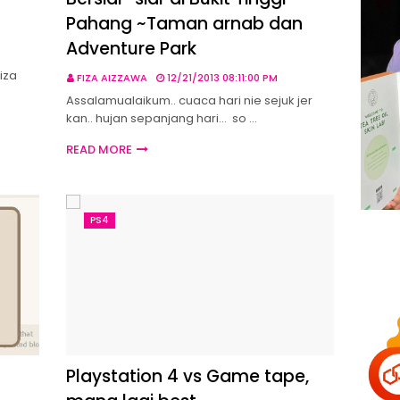
Pahang ~Taman arnab dan
Adventure Park
iza
FIZA AIZZAWA
12/21/2013 08:11:00 PM
Assalamualaikum.. cuaca hari nie sejuk jer
kan.. hujan sepanjang hari... so …
READ MORE
PS4
Playstation 4 vs Game tape,