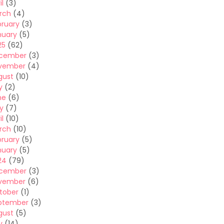
il
(3)
rch
(4)
bruary
(3)
nuary
(5)
25
(62)
cember
(3)
vember
(4)
gust
(10)
y
(2)
ne
(6)
y
(7)
il
(10)
rch
(10)
bruary
(5)
nuary
(5)
24
(79)
cember
(3)
vember
(6)
tober
(1)
ptember
(3)
gust
(5)
y
(14)