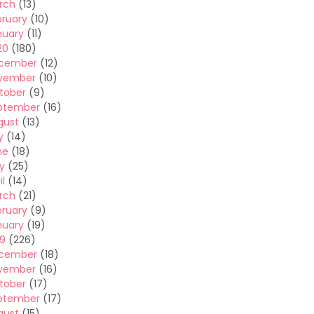
rch
(13)
bruary
(10)
nuary
(11)
20
(180)
cember
(12)
vember
(10)
tober
(9)
ptember
(16)
gust
(13)
y
(14)
ne
(18)
y
(25)
il
(14)
rch
(21)
bruary
(9)
nuary
(19)
19
(226)
cember
(18)
vember
(16)
tober
(17)
ptember
(17)
gust
(15)