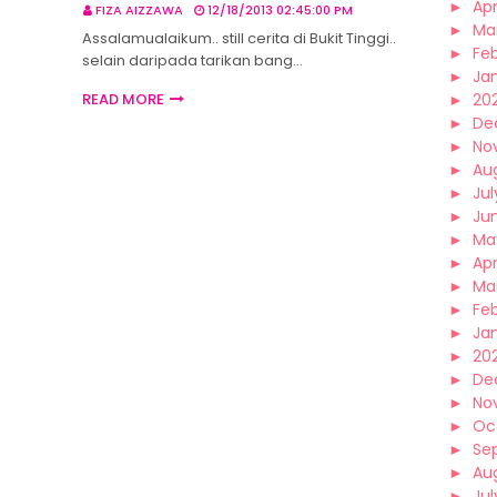
►
Apr
FIZA AIZZAWA
12/18/2013 02:45:00 PM
►
Ma
Assalamualaikum.. still cerita di Bukit Tinggi..
►
Fe
selain daripada tarikan bang…
►
Ja
READ MORE
►
20
►
De
►
No
►
Au
►
Jul
►
Ju
►
Ma
►
Apr
►
Ma
►
Fe
►
Ja
►
20
►
De
►
No
►
Oc
►
Se
►
Au
►
Jul