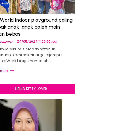
 World Indoor playground paling
ak anak-anak boleh main
an bebas
 AIZZAWA
1/05/2024 11:29:00 AM
mualaikum. Selepas setahun
kaan, kami sekeluarga dijemput
un x World bagi memeriah…
MORE
HELLO KITTY LOVER