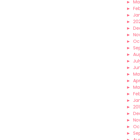
►
Ma
►
Fe
►
Ja
►
20
►
De
►
No
►
Oc
►
Se
►
Au
►
Jul
►
Ju
►
Ma
►
Apr
►
Ma
►
Fe
►
Ja
►
20
►
De
►
No
►
Oc
►
Se
►
Au