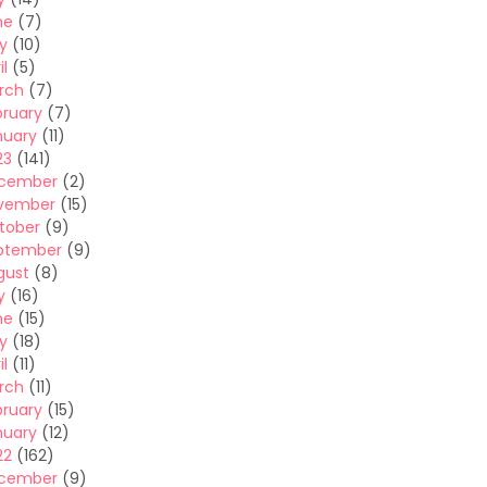
ne
(7)
y
(10)
il
(5)
rch
(7)
bruary
(7)
nuary
(11)
23
(141)
cember
(2)
vember
(15)
tober
(9)
ptember
(9)
gust
(8)
y
(16)
ne
(15)
y
(18)
il
(11)
rch
(11)
bruary
(15)
nuary
(12)
22
(162)
cember
(9)