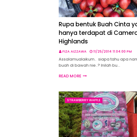
Rupa bentuk Buah Cinta y
hanya terdapat di Camer
Highlands
FIZA AIZZAWA
11/25/2014 11:04:00 PM
Assalamualaikum.. siapa tahu apa na
buah di bawah nie..? Inilah bu…
READ MORE
STRAWBERRY WAFFLE