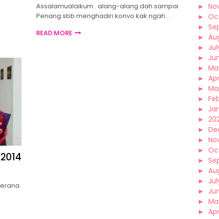
Assalamualaikum.. alang-alang dah sampai
►
No
Penang sbb menghadiri konvo kak ngah…
►
Oc
►
Se
READ MORE
►
Au
►
Jul
►
Ju
►
Ma
►
Apr
►
Ma
►
Fe
►
Ja
►
202
►
De
►
No
►
Oc
 2014
►
Se
►
Au
►
Jul
kerana
►
Ju
►
Ma
►
Apr