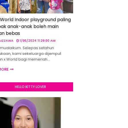
 World Indoor playground paling
ak anak-anak boleh main
an bebas
 AIZZAWA
1/05/2024 11:29:00 AM
mualaikum. Selepas setahun
kaan, kami sekeluarga dijemput
un x World bagi memeriah…
MORE
HELLO KITTY LOVER