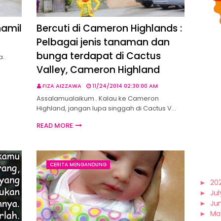
hamil
Bercuti di Cameron Highlands :
Pelbagai jenis tanaman dan
bunga terdapat di Cactus
..
Valley, Cameron Highland
FIZA AIZZAWA
11/24/2014 02:30:00 AM
Assalamualaikum.. Kalau ke Cameron
Highland, jangan lupa singgah di Cactus V…
READ MORE
CERITA MENGANDUNG
►
20
►
Jul
►
Ju
►
Ma