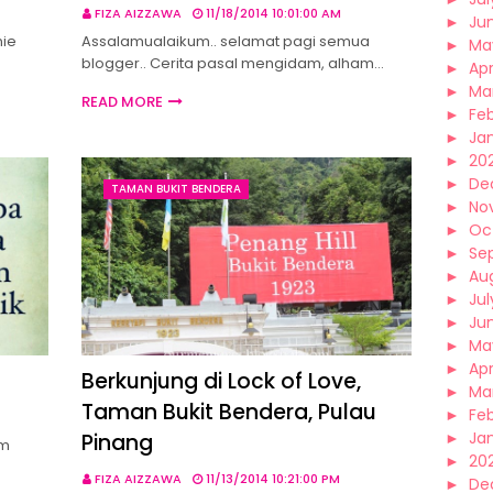
FIZA AIZZAWA
11/18/2014 10:01:00 AM
►
Ju
nie
Assalamualaikum.. selamat pagi semua
►
Ma
blogger.. Cerita pasal mengidam, alham…
►
Apr
►
Ma
READ MORE
►
Fe
►
Ja
►
20
►
De
TAMAN BUKIT BENDERA
►
No
►
Oc
►
Se
►
Au
►
Jul
►
Ju
►
Ma
►
Apr
Berkunjung di Lock of Love,
►
Ma
Taman Bukit Bendera, Pulau
►
Fe
►
Ja
Pinang
am
►
20
FIZA AIZZAWA
11/13/2014 10:21:00 PM
►
De