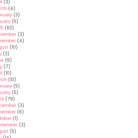
il
(3)
rch
(4)
bruary
(3)
nuary
(5)
25
(62)
cember
(3)
vember
(4)
gust
(10)
y
(2)
ne
(6)
y
(7)
il
(10)
rch
(10)
bruary
(5)
nuary
(5)
24
(79)
cember
(3)
vember
(6)
tober
(1)
ptember
(3)
gust
(5)
y
(14)