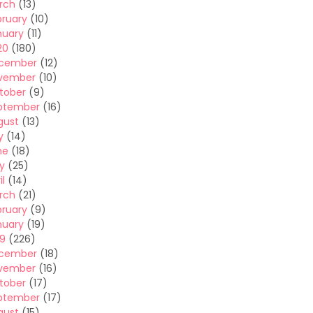
rch
(13)
bruary
(10)
nuary
(11)
20
(180)
cember
(12)
vember
(10)
tober
(9)
ptember
(16)
gust
(13)
y
(14)
ne
(18)
y
(25)
il
(14)
rch
(21)
bruary
(9)
nuary
(19)
19
(226)
cember
(18)
vember
(16)
tober
(17)
ptember
(17)
gust
(15)