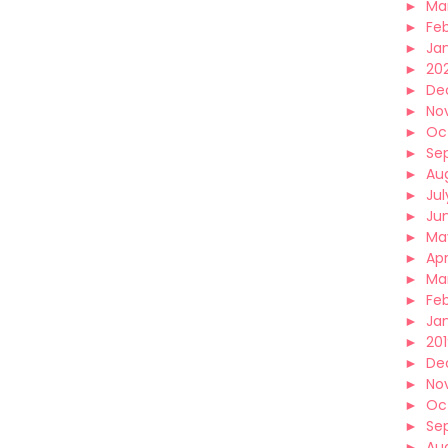
►
Ma
►
Fe
►
Ja
►
20
►
De
►
No
►
Oc
►
Se
►
Au
►
Jul
►
Ju
►
Ma
►
Apr
►
Ma
►
Fe
►
Ja
►
20
►
De
►
No
►
Oc
►
Se
►
Au