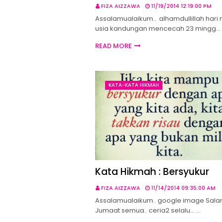
FIZA AIZZAWA
11/19/2014 12:19:00 PM
Assalamualaikum.. alhamdullillah hari 
usia kandungan mencecah 23 mingg…
READ MORE
KATA-KATA HIKMAH
Kata Hikmah : Bersyukur
FIZA AIZZAWA
11/14/2014 09:35:00 AM
Assalamualaikum.. google image Sal
Jumaat semua.. ceria2 selalu... …