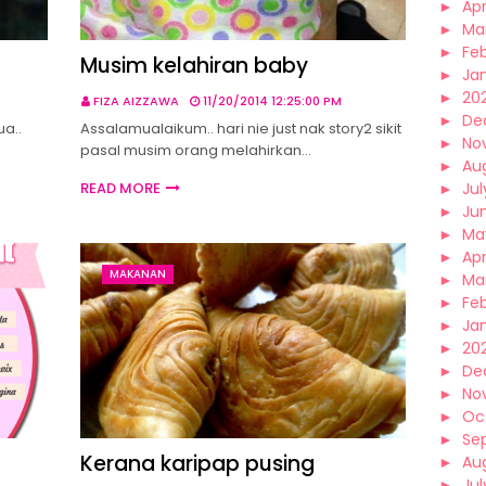
►
Apr
►
Ma
►
Fe
Musim kelahiran baby
►
Ja
►
20
FIZA AIZZAWA
11/20/2014 12:25:00 PM
►
De
a..
Assalamualaikum.. hari nie just nak story2 sikit
►
No
pasal musim orang melahirkan…
►
Au
READ MORE
►
Jul
►
Ju
►
Ma
►
Apr
MAKANAN
►
Ma
►
Fe
►
Ja
►
20
►
De
►
No
►
Oc
►
Se
Kerana karipap pusing
►
Au
►
Jul