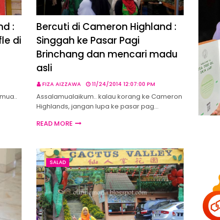
d :
Bercuti di Cameron Highland :
le di
Singgah ke Pasar Pagi
Brinchang dan mencari madu
asli
FIZA AIZZAWA
11/24/2014 12:07:00 PM
mua..
Assalamualaikum.. kalau korang ke Cameron
Highlands, jangan lupa ke pasar pag…
READ MORE
SALAD