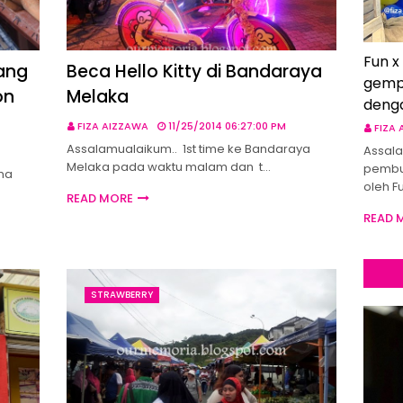
Fun x
ang
Beca Hello Kitty di Bandaraya
gemp
on
Melaka
deng
FIZA AIZZAWA
11/25/2014 06:27:00 PM
FIZA
Assalamualaikum.. 1st time ke Bandaraya
Assala
Melaka pada waktu malam dan t…
pembu
ma
oleh F
READ MORE
READ 
STRAWBERRY