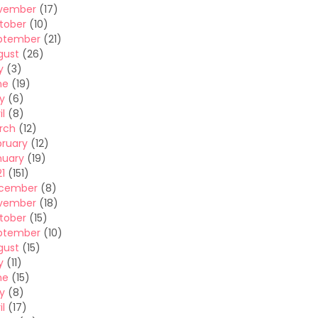
vember
(17)
tober
(10)
ptember
(21)
gust
(26)
y
(3)
ne
(19)
y
(6)
il
(8)
rch
(12)
bruary
(12)
nuary
(19)
1
(151)
cember
(8)
vember
(18)
tober
(15)
ptember
(10)
gust
(15)
y
(11)
ne
(15)
y
(8)
il
(17)