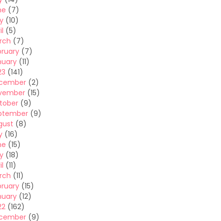
ne
(7)
y
(10)
il
(5)
rch
(7)
bruary
(7)
nuary
(11)
23
(141)
cember
(2)
vember
(15)
tober
(9)
ptember
(9)
gust
(8)
y
(16)
ne
(15)
y
(18)
il
(11)
rch
(11)
bruary
(15)
nuary
(12)
22
(162)
cember
(9)