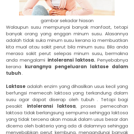
gambar sekadar hiasan
Walaupun susu mempunyai banyak manfaat, tetapi
banyak orang yang enggan minum susu. Alasannya
adalah tidak suka minum susu kerana ia membuatkan
kita mual atau sakit perut bila minum susu. Bila anda
merasa sakit perut selepas minum susu, bermakna
anda mengalami
intoleransi laktosa.
Penyebabnya
kerana
kurangnya pengeluaran laktase dalam
tubuh
.
Laktase
adalah enzim yang dihasilkan usus kecil yang
berfungsi memecah laktosa yang terkandung dalam
susu agar dapat diserap oleh tubuh . Tetapi bagi
pesakit
intoleransi laktosa
, proses pemecahan
laktosa tidak berlangsung sempurna sehingga laktosa
yang tidak tercena akan masuk dalam usus besar dan
dicerna oleh bakteria yang ada di dalamnya sehingga
menyebabkan perut kembung, mengandungi banyak