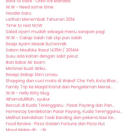
Back to back : Oreo Ice Blanded
W.W ~ Need some time
Header baru
Latihan Menembak Tahunan 2014
Time to rest NOW
Salad ayam mudah sebagai menu sarapan pagi
W.W ~ Cakap Salah tak ckp pun salah
Resipi Ayam Masak Buttermilk
Salam Maulidur Rasul 1435H / 2014M
Susu ada kaitan dengan sakit perut
Ikan Bakar Air Asam
Motivasi buat diriku..
Resepi Siakap Stim Limau
Shopping dan cuci mata di Wakaf Che Yeh, Kota Bhar...
Family Trip ke Masjid Kristal dan Pengalaman Menai...
W.W ~ Hello Kitty Mug
Alhamdullillah.. syukur
Bercuti di Kuala Terengganu : Pasar Payang dan Pan...
Homestay berdekatan Pasar Payang, Kuala Terengganu...
Melihat keindahan Tasik Banding dan pekena Nasi Ke...
Food Review : Pizza Golden Fortune dari Pizza Hut
Mood Malas d|-_-|b