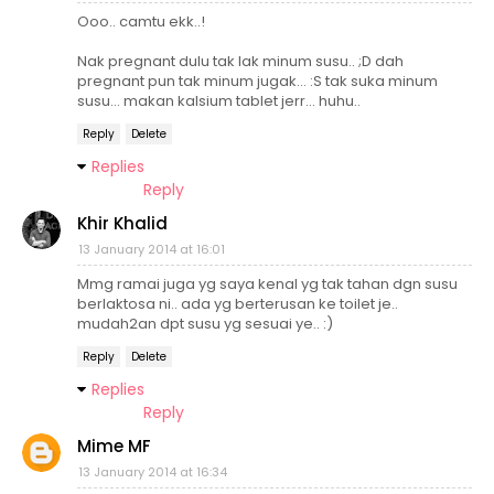
Ooo.. camtu ekk..!
Nak pregnant dulu tak lak minum susu.. ;D dah
pregnant pun tak minum jugak... :S tak suka minum
susu... makan kalsium tablet jerr... huhu..
Reply
Delete
Replies
Reply
Khir Khalid
13 January 2014 at 16:01
Mmg ramai juga yg saya kenal yg tak tahan dgn susu
berlaktosa ni.. ada yg berterusan ke toilet je..
mudah2an dpt susu yg sesuai ye.. :)
Reply
Delete
Replies
Reply
Mime MF
13 January 2014 at 16:34