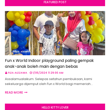
FEATURED POST
Fun x World Indoor playground paling gempak
anak-anak boleh main dengan bebas
FIZA AIZZAWA
1/05/2024 11:29:00 AM
Assalamualaikum. Selepas setahun pembukaan, kami
sekeluarga dijemput oleh Fun x World bagi memeriah…
READ MORE
HELLO KITTY LOVER