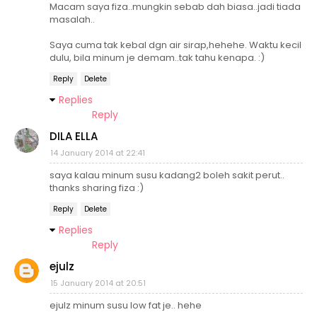
Macam saya fiza..mungkin sebab dah biasa..jadi tiada
masalah..
Saya cuma tak kebal dgn air sirap,hehehe. Waktu kecil
dulu, bila minum je demam..tak tahu kenapa. :)
Reply
Delete
Replies
Reply
DILA ELLA
14 January 2014 at 22:41
saya kalau minum susu kadang2 boleh sakit perut..
thanks sharing fiza :)
Reply
Delete
Replies
Reply
ejulz
15 January 2014 at 20:51
ejulz minum susu low fat je.. hehe