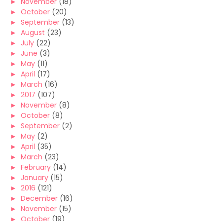
►
November
(18)
►
October
(20)
►
September
(13)
►
August
(23)
►
July
(22)
►
June
(3)
►
May
(11)
►
April
(17)
►
March
(16)
►
2017
(107)
►
November
(8)
►
October
(8)
►
September
(2)
►
May
(2)
►
April
(35)
►
March
(23)
►
February
(14)
►
January
(15)
►
2016
(121)
►
December
(16)
►
November
(15)
►
October
(19)