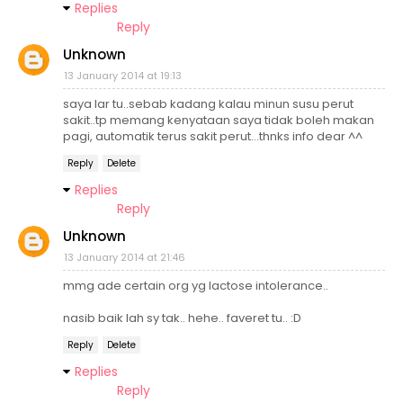
Replies
Reply
Unknown
13 January 2014 at 19:13
saya lar tu..sebab kadang kalau minun susu perut
sakit..tp memang kenyataan saya tidak boleh makan
pagi, automatik terus sakit perut...thnks info dear ^^
Reply
Delete
Replies
Reply
Unknown
13 January 2014 at 21:46
mmg ade certain org yg lactose intolerance..
nasib baik lah sy tak.. hehe.. faveret tu.. :D
Reply
Delete
Replies
Reply