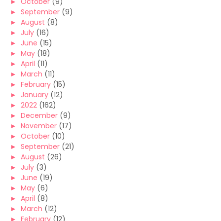
►
October
(9)
►
September
(9)
►
August
(8)
►
July
(16)
►
June
(15)
►
May
(18)
►
April
(11)
►
March
(11)
►
February
(15)
►
January
(12)
►
2022
(162)
►
December
(9)
►
November
(17)
►
October
(10)
►
September
(21)
►
August
(26)
►
July
(3)
►
June
(19)
►
May
(6)
►
April
(8)
►
March
(12)
►
February
(12)