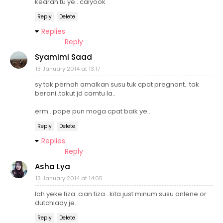
kearah tu ye...caiyook
Reply
Delete
Replies
Reply
Syamimi Saad
13 January 2014 at 13:17
sy tak pernah amalkan susu tuk cpat pregnant.. tak
berani..takut jd camtu la..
erm.. pape pun moga cpat baik ye..
Reply
Delete
Replies
Reply
Asha Lya
13 January 2014 at 14:05
lah yeke fiza..cian fiza...kita just minum susu anlene or
dutchlady je..
Reply
Delete