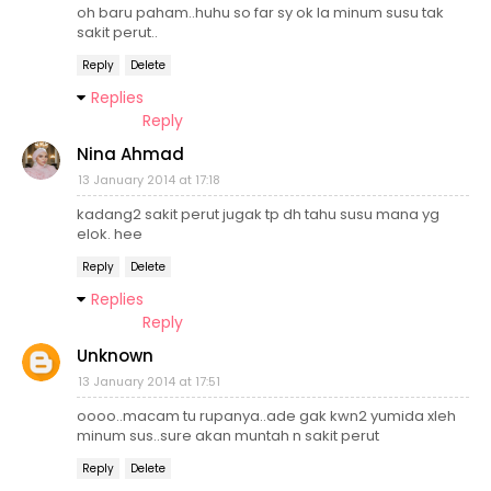
oh baru paham..huhu so far sy ok la minum susu tak
sakit perut..
Reply
Delete
Replies
Reply
Nina Ahmad
13 January 2014 at 17:18
kadang2 sakit perut jugak tp dh tahu susu mana yg
elok. hee
Reply
Delete
Replies
Reply
Unknown
13 January 2014 at 17:51
oooo..macam tu rupanya..ade gak kwn2 yumida xleh
minum sus..sure akan muntah n sakit perut
Reply
Delete