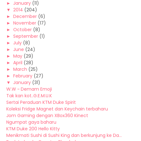
►
January
(11)
▼
2014
(204)
►
December
(6)
►
November
(17)
►
October
(8)
►
September
(1)
►
July
(8)
►
June
(24)
►
May
(29)
►
April
(28)
►
March
(25)
►
February
(27)
▼
January
(31)
W.W ~ Demam Emoji
Tak kan kot..G.E.M.U.K
Sertai Peraduan KTM Duke Spirit
Koleksi Fridge Magnet dan Keychain terbaharu
Jom Gaming dengan XBox360 Kinect
Ngumpat gaya baharu
KTM Duke 200 Hello Kitty
Menikmati Sushi di Sushi King dan berkunjung ke Da...