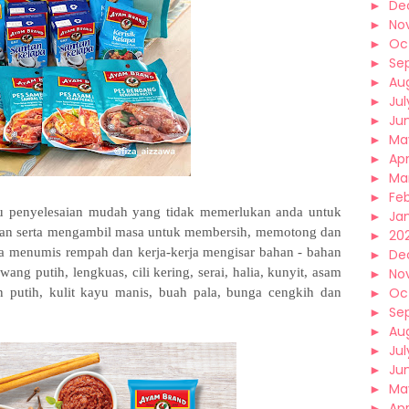
►
De
►
No
►
Oc
►
Se
►
Au
►
Jul
►
Ju
►
Ma
►
Apr
►
Ma
►
Fe
 penyelesaian mudah yang tidak memerlukan anda untuk
►
Ja
an serta mengambil masa untuk membersih, memotong dan
►
202
ta menumis rempah dan kerja-kerja mengisar bahan - bahan
►
De
ng putih, lengkuas, cili kering, serai, halia, kunyit, asam
►
No
►
Oc
tan putih, kulit kayu manis, buah pala, bunga cengkih dan
►
Se
►
Au
►
Jul
►
Ju
►
Ma
►
Apr