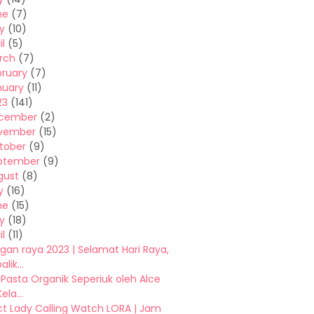
ne
(7)
y
(10)
il
(5)
rch
(7)
bruary
(7)
nuary
(11)
23
(141)
cember
(2)
vember
(15)
tober
(9)
ptember
(9)
gust
(8)
y
(16)
ne
(15)
y
(18)
il
(11)
an raya 2023 | Selamat Hari Raya,
lik...
 Pasta Organik Seperiuk oleh Alce
ela...
ct Lady Calling Watch LORA | Jam