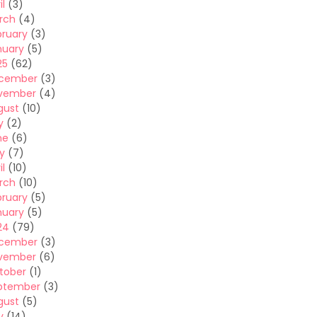
il
(3)
rch
(4)
bruary
(3)
nuary
(5)
25
(62)
cember
(3)
vember
(4)
gust
(10)
y
(2)
ne
(6)
y
(7)
il
(10)
rch
(10)
bruary
(5)
nuary
(5)
24
(79)
cember
(3)
vember
(6)
tober
(1)
ptember
(3)
gust
(5)
y
(14)