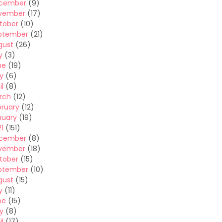
cember
(9)
vember
(17)
tober
(10)
ptember
(21)
gust
(26)
y
(3)
ne
(19)
y
(6)
il
(8)
rch
(12)
bruary
(12)
nuary
(19)
1
(151)
cember
(8)
vember
(18)
tober
(15)
ptember
(10)
gust
(15)
y
(11)
ne
(15)
y
(8)
il
(17)