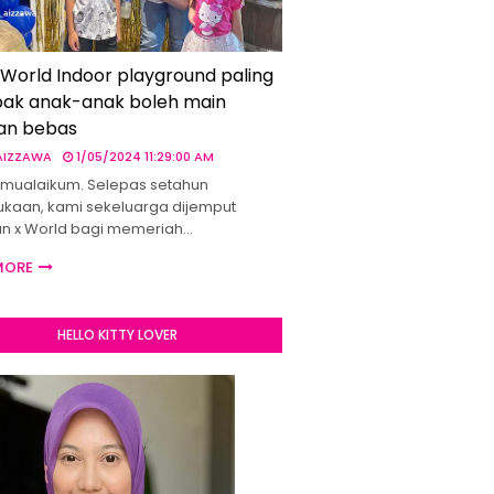
 World Indoor playground paling
ak anak-anak boleh main
an bebas
 AIZZAWA
1/05/2024 11:29:00 AM
mualaikum. Selepas setahun
kaan, kami sekeluarga dijemput
un x World bagi memeriah…
MORE
HELLO KITTY LOVER