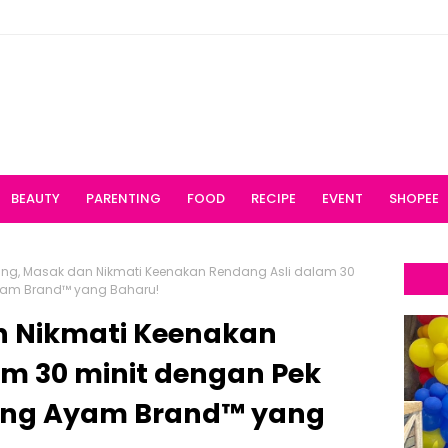
BEAUTY
PARENTING
FOOD
RECIPE
EVENT
SHOPEE
ng, Masak dan Nikmati Keenakan Rendang Asli dalam 30
yam Brand™ yang Baharu!
n Nikmati Keenakan
am 30 minit dengan Pek
ang Ayam Brand™ yang