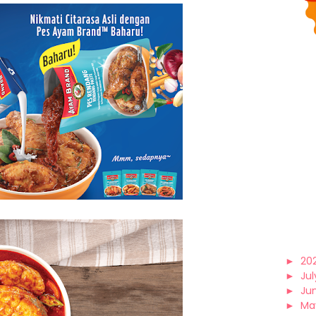
►
20
►
Jul
►
Ju
►
Ma