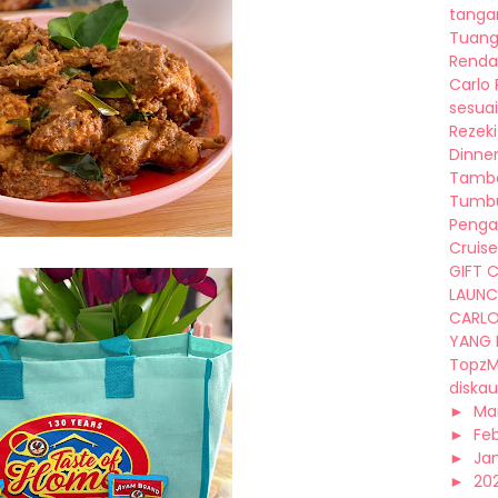
tangan
Tuang
Rendan
Carlo 
sesuai 
Rezeki
Dinner 
Tamba
Tumbu
Penga
Cruise
GIFT 
LAUNC
CARLO
YANG 
TopzM
diskau
►
Ma
►
Fe
►
Ja
►
20