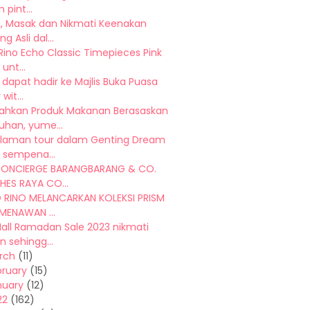
 pint...
, Masak dan Nikmati Keenakan
g Asli dal...
Rino Echo Classic Timepieces Pink
unt...
 dapat hadir ke Majlis Buka Puasa
wit...
hkan Produk Makanan Berasaskan
han, yume...
laman tour dalam Genting Dream
 sempena...
CONCIERGE BARANGBARANG & CO.
HES RAYA CO...
 RINO MELANCARKAN KOLEKSI PRISM
MENAWAN ...
all Ramadan Sale 2023 nikmati
n sehingg...
rch
(11)
bruary
(15)
nuary
(12)
22
(162)