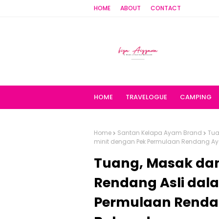
HOME
ABOUT
CONTACT
HOME
TRAVELOGUE
CAMPING
Home
Santan Kelapa Ayam Brand
Tua
minit dengan Pek Permulaan Rendang A
Tuang, Masak da
Rendang Asli dal
Permulaan Rend