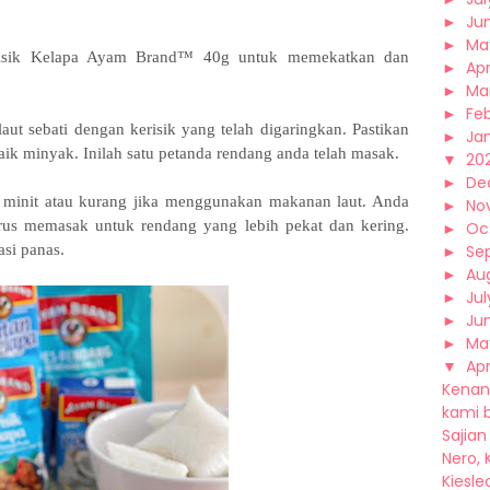
►
Ju
►
Ma
risik Kelapa Ayam Brand™ 40g untuk memekatkan dan
►
Apr
►
Ma
►
Fe
t sebati dengan kerisik yang telah digaringkan. Pastikan
►
Ja
ik minyak. Inilah satu petanda rendang anda telah masak.
▼
20
►
De
minit atau kurang jika menggunakan makanan laut. Anda
►
No
erus memasak untuk rendang yang lebih pekat dan kering.
►
Oc
asi panas.
►
Se
►
Au
►
Jul
►
Ju
►
Ma
▼
Apr
Kenang
kami ba
Sajian
Nero, K
Kiesle