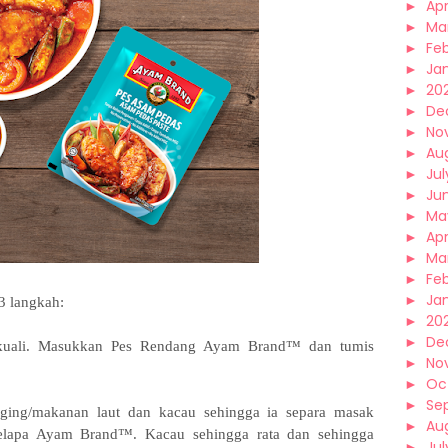
►
Apr
►
Ma
►
Fe
►
Ja
►
20
►
De
►
No
►
Au
►
Jul
►
Ju
►
Ma
►
Apr
►
Ma
►
Fe
►
Ja
3 langkah:
►
20
►
De
kuali. Masukkan Pes Rendang Ayam Brand™ dan tumis
►
No
►
Oc
►
Se
ing/makanan laut dan kacau sehingga ia separa masak
►
Au
lapa Ayam Brand™. Kacau sehingga rata dan sehingga
►
Jul