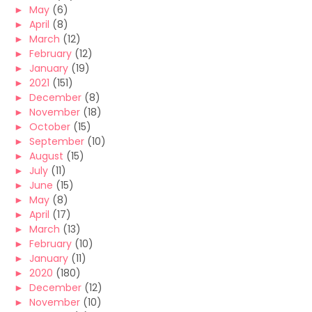
►
May
(6)
►
April
(8)
►
March
(12)
►
February
(12)
►
January
(19)
►
2021
(151)
►
December
(8)
►
November
(18)
►
October
(15)
►
September
(10)
►
August
(15)
►
July
(11)
►
June
(15)
►
May
(8)
►
April
(17)
►
March
(13)
►
February
(10)
►
January
(11)
►
2020
(180)
►
December
(12)
►
November
(10)