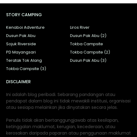
STORY CAMPING
Kenaboi Adventure
Liros River
Dusun Pak Abu
Dusun Pak Abu (2)
Sojuk Riverside
Tokba Campsite
PD Mayangsari
Tokba Campsite (2)
Teratak Tok Alang
Dusun Pak Abu (3)
Tokba Campsite (3)
DISCLAIMER
Ini adalah blog peribadi. Sebarang pandangan atau
pendapat dalam blog ini tidak mewakili institusi, organisasi
atau sesiapa melainkan jika dinyatakan secara jelas.
Penulis tidak akan bertanggungjawab atas kesilapan,
ketinggalan maklumat, kerugian, kecederaan, atau
kerosakan daripada paparan atau penggunaan maklumat