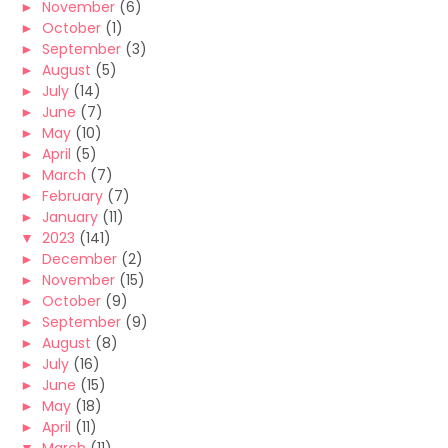
►
November
(6)
►
October
(1)
►
September
(3)
►
August
(5)
►
July
(14)
►
June
(7)
►
May
(10)
►
April
(5)
►
March
(7)
►
February
(7)
►
January
(11)
▼
2023
(141)
►
December
(2)
►
November
(15)
►
October
(9)
►
September
(9)
►
August
(8)
►
July
(16)
►
June
(15)
►
May
(18)
►
April
(11)
▼
March
(11)