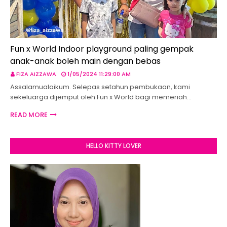
Fun x World Indoor playground paling gempak
anak-anak boleh main dengan bebas
FIZA AIZZAWA
1/05/2024 11:29:00 AM
Assalamualaikum. Selepas setahun pembukaan, kami
sekeluarga dijemput oleh Fun x World bagi memeriah…
READ MORE
HELLO KITTY LOVER