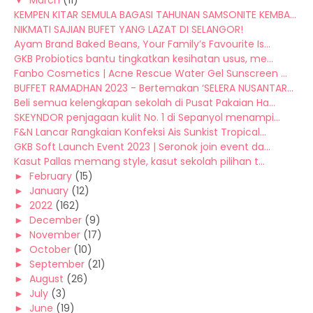
KEMPEN KITAR SEMULA BAGASI TAHUNAN SAMSONITE KEMBA...
NIKMATI SAJIAN BUFET YANG LAZAT DI SELANGOR!
Ayam Brand Baked Beans, Your Family’s Favourite Is...
GKB Probiotics bantu tingkatkan kesihatan usus, me...
Fanbo Cosmetics | Acne Rescue Water Gel Sunscreen ...
BUFFET RAMADHAN 2023 - Bertemakan ‘SELERA NUSANTAR...
Beli semua kelengkapan sekolah di Pusat Pakaian Ha...
SKEYNDOR penjagaan kulit No. 1 di Sepanyol menampi...
F&N Lancar Rangkaian Konfeksi Ais Sunkist Tropical...
GKB Soft Launch Event 2023 | Seronok join event da...
Kasut Pallas memang style, kasut sekolah pilihan t...
►
February
(15)
►
January
(12)
►
2022
(162)
►
December
(9)
►
November
(17)
►
October
(10)
►
September
(21)
►
August
(26)
►
July
(3)
►
June
(19)