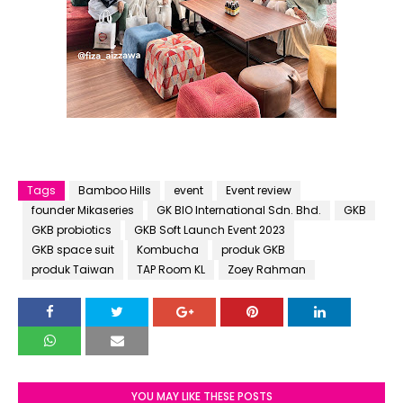
Tags
Bamboo Hills
event
Event review
founder Mikaseries
GK BIO International Sdn. Bhd.
GKB
GKB probiotics
GKB Soft Launch Event 2023
GKB space suit
Kombucha
produk GKB
produk Taiwan
TAP Room KL
Zoey Rahman
YOU MAY LIKE THESE POSTS