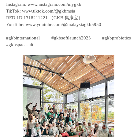
Instagram: www.instagram.com/mygkb
TikTok: www.tiktok.com/@gkbmsia
RED 1D:1318211221 （GKB 集康宝）
YouTube: www.youtube.com/@malaysiagkb5950
#gkbinternational #gkbsoftlaunch2023 #gkbprobiotics
#gkbspacesuit