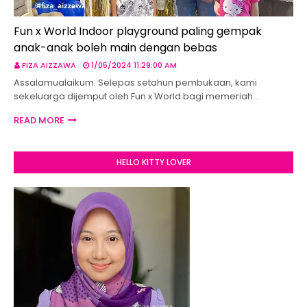
Fun x World Indoor playground paling gempak
anak-anak boleh main dengan bebas
FIZA AIZZAWA
1/05/2024 11:29:00 AM
Assalamualaikum. Selepas setahun pembukaan, kami
sekeluarga dijemput oleh Fun x World bagi memeriah…
READ MORE
HELLO KITTY LOVER