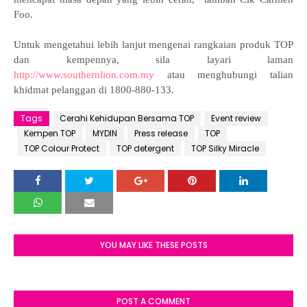
Foo.
Untuk mengetahui lebih lanjut mengenai rangkaian produk TOP
dan kempennya, sila layari laman
http://www.southernlion.com.my
atau menghubungi talian
khidmat pelanggan di 1800-880-133.
Tags
Cerahi Kehidupan Bersama TOP
Event review
Kempen TOP
MYDIN
Press release
TOP
TOP Colour Protect
TOP detergent
TOP Silky Miracle
YOU MAY LIKE THESE POSTS
POST A COMMENT