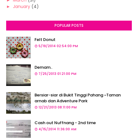
►
March
(31)
►
January
(4)
POPULAR POSTS
Felt Donut
5/19/2014 02:54:00 PM
Demam..
7/25/2013 01:21:00 PM
Bersiar-siar di Bukit Tinggi Pahang ~Taman
arnab dan Adventure Park
12/21/2013 08:11:00 PM
Cash out Nuffnang - 2nd time
4/15/2014 11:36:00 AM