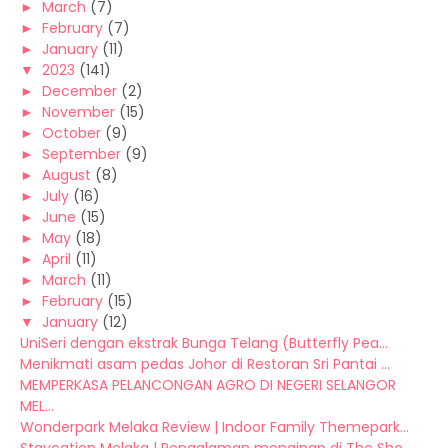
►
March
(7)
►
February
(7)
►
January
(11)
▼
2023
(141)
►
December
(2)
►
November
(15)
►
October
(9)
►
September
(9)
►
August
(8)
►
July
(16)
►
June
(15)
►
May
(18)
►
April
(11)
►
March
(11)
►
February
(15)
▼
January
(12)
UniSeri dengan ekstrak Bunga Telang (Butterfly Pea...
Menikmati asam pedas Johor di Restoran Sri Pantai ...
MEMPERKASA PELANCONGAN AGRO DI NEGERI SELANGOR
MEL...
Wonderpark Melaka Review | Indoor Family Themepark...