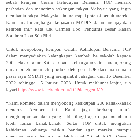
sebab kempen Cerahi Kehidupan Bersama TOP menarik
perhatian dan menerima sokongan rakyat Malaysia yang ingin
membantu rakyat Malaysia lain mencapai potensi penuh mereka.
Kami amat menghargai kerjasama MYDIN dalam menjayakan
kempen ini,” kata Cik Carmen Foo, Pengurus Besar Kanan
Southern Lion Sdn Bhd.
Untuk menyokong kempen Cerahi Kehidupan Bersama TOP
dalam menyediakan kelengkapan kembali ke sekolah kepada
200 pelajar Tahun Satu daripada keluarga miskin bandar, orang
ramai boleh membeli produk detergen TOP dari mana-mana
pasar raya MYDIN yang mengambil bahagian dari 15 Disember
2022 sehingga 15 Januari 2023. Untuk maklumat lanjut, sila
layari
https://www.facebook.com/TOPdetergentMY
.
“Kami komited dalam menyokong kehidupan 200 kanak-kanak
menerusi kempen ini. Kami juga berharap untuk
menghimpunkan dana yang lebih tinggi agar dapat membantu
lebih ramai kanak-kanak. Sertai TOP untuk mengubah
kehidupan keluarga miskin bandar agar mereka mampu
mencapai masa depan yang lebih cerah,” tambah Cik Carmen