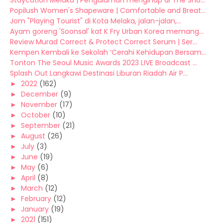
Staycation Melaka | Pengalaman menginap di The Sho...
Popilush Women's Shapeware | Comfortable and Breat...
Jom "Playing Tourist" di Kota Melaka, jalan-jalan,...
Ayam goreng 'Soonsal' kat K Fry Urban Korea memang...
Review Murad Correct & Protect Correct Serum | Ser...
Kempen Kembali ke Sekolah ‘Cerahi Kehidupan Bersam...
Tonton The Seoul Music Awards 2023 LIVE Broadcast ...
Splash Out Langkawi Destinasi Liburan Riadah Air P...
►
2022
(162)
►
December
(9)
►
November
(17)
►
October
(10)
►
September
(21)
►
August
(26)
►
July
(3)
►
June
(19)
►
May
(6)
►
April
(8)
►
March
(12)
►
February
(12)
►
January
(19)
►
2021
(151)