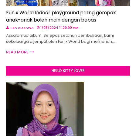
Fun x World Indoor playground paling gempak
anak-anak boleh main dengan bebas
FIZA AIZZAWA
1/05/2024 11:29:00 AM
Assalamualaikum. Selepas setahun pembukaan, kami
sekeluarga dijemput oleh Fun x World bagi memeriah…
READ MORE
HELLO KITTY LOVER