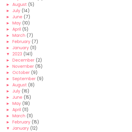
►
August
(5)
►
July
(14)
►
June
(7)
►
May
(10)
►
April
(5)
►
March
(7)
►
February
(7)
►
January
(11)
▼
2023
(141)
►
December
(2)
►
November
(15)
►
October
(9)
►
September
(9)
►
August
(8)
►
July
(16)
►
June
(15)
►
May
(18)
►
April
(11)
►
March
(11)
►
February
(15)
▼
January
(12)