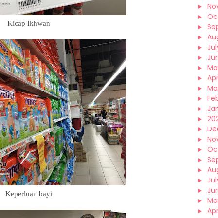
►
No
►
Oc
Kicap Ikhwan
►
Se
►
Au
►
Jul
►
Ju
►
Ma
►
Apr
►
Ma
►
Fe
►
Ja
►
202
►
De
►
No
►
Oc
►
Se
►
Au
►
Jul
►
Ju
Keperluan bayi
►
Ma
►
Apr