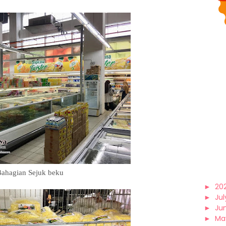
ahagian Sejuk beku
►
20
►
Jul
►
Ju
►
Ma