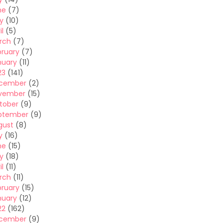
ne
(7)
y
(10)
il
(5)
rch
(7)
bruary
(7)
nuary
(11)
23
(141)
cember
(2)
vember
(15)
tober
(9)
ptember
(9)
gust
(8)
y
(16)
ne
(15)
y
(18)
il
(11)
rch
(11)
bruary
(15)
nuary
(12)
22
(162)
cember
(9)