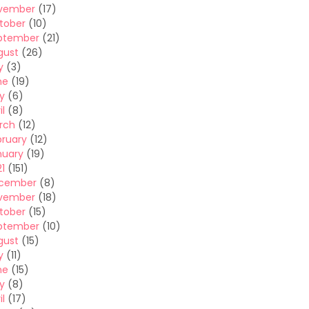
vember
(17)
tober
(10)
ptember
(21)
gust
(26)
y
(3)
ne
(19)
y
(6)
il
(8)
rch
(12)
bruary
(12)
nuary
(19)
1
(151)
cember
(8)
vember
(18)
tober
(15)
ptember
(10)
gust
(15)
y
(11)
ne
(15)
y
(8)
il
(17)