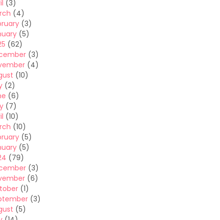
il
(3)
rch
(4)
bruary
(3)
nuary
(5)
25
(62)
cember
(3)
vember
(4)
gust
(10)
y
(2)
ne
(6)
y
(7)
il
(10)
rch
(10)
bruary
(5)
nuary
(5)
24
(79)
cember
(3)
vember
(6)
tober
(1)
ptember
(3)
gust
(5)
y
(14)