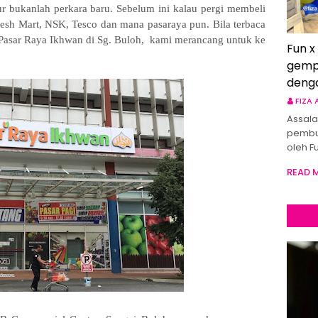
 bukanlah perkara baru. Sebelum ini kalau pergi membeli
resh Mart, NSK, Tesco dan mana pasaraya pun. Bila terbaca
 Pasar Raya Ikhwan di Sg. Buloh, kami merancang untuk ke
Fun x
gemp
deng
FIZA
Assala
pembu
oleh F
READ 