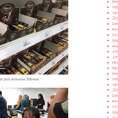
►
Ma
►
Fe
►
Ja
►
20
►
De
►
No
►
Oc
►
Se
►
Au
►
Jul
►
Ju
►
Ma
►
Apr
►
Ma
►
Fe
at pun keluaran Ihkwan
►
Ja
▼
20
►
De
►
No
►
Oc
►
Se
►
Au