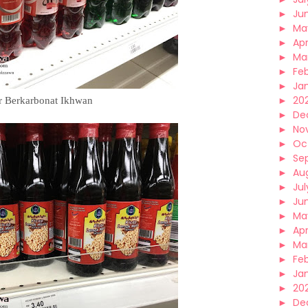
►
Ju
►
Ma
►
Apr
►
Ma
►
Fe
►
Ja
►
20
r Berkarbonat Ikhwan
►
De
►
No
►
Oc
►
Se
►
Au
►
Jul
►
Ju
►
Ma
►
Apr
►
Ma
►
Fe
►
Ja
►
20
►
De