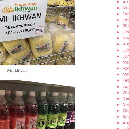
►
Apr
►
Ma
►
Fe
►
Ja
►
20
►
De
►
No
►
Au
►
Jul
►
Ju
►
Ma
►
Apr
Mi Ikhwan
►
Ma
►
Fe
►
Ja
►
20
►
De
►
No
►
Oc
►
Se
►
Au
►
Jul