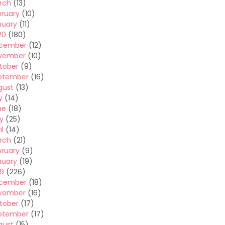
rch
(13)
bruary
(10)
nuary
(11)
20
(180)
cember
(12)
vember
(10)
tober
(9)
ptember
(16)
gust
(13)
y
(14)
ne
(18)
y
(25)
il
(14)
rch
(21)
bruary
(9)
nuary
(19)
19
(226)
cember
(18)
vember
(16)
tober
(17)
ptember
(17)
gust
(15)