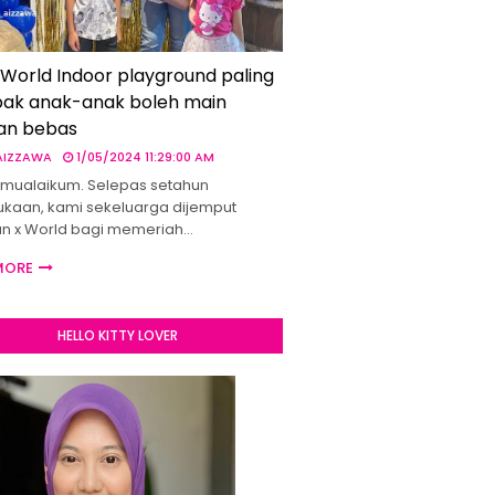
 World Indoor playground paling
ak anak-anak boleh main
an bebas
 AIZZAWA
1/05/2024 11:29:00 AM
mualaikum. Selepas setahun
kaan, kami sekeluarga dijemput
un x World bagi memeriah…
MORE
HELLO KITTY LOVER