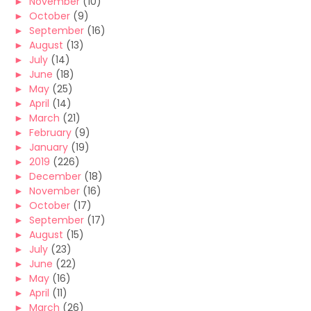
►
November
(10)
►
October
(9)
►
September
(16)
►
August
(13)
►
July
(14)
►
June
(18)
►
May
(25)
►
April
(14)
►
March
(21)
►
February
(9)
►
January
(19)
►
2019
(226)
►
December
(18)
►
November
(16)
►
October
(17)
►
September
(17)
►
August
(15)
►
July
(23)
►
June
(22)
►
May
(16)
►
April
(11)
►
March
(26)