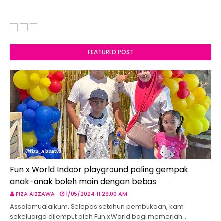
FEATURED POST
Fun x World Indoor playground paling gempak
anak-anak boleh main dengan bebas
FIZA AIZZAWA
1/05/2024 11:29:00 AM
Assalamualaikum. Selepas setahun pembukaan, kami
sekeluarga dijemput oleh Fun x World bagi memeriah…