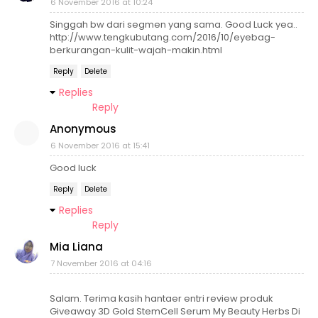
6 November 2016 at 10:24
Singgah bw dari segmen yang sama. Good Luck yea..
http://www.tengkubutang.com/2016/10/eyebag-
berkurangan-kulit-wajah-makin.html
Reply
Delete
Replies
Reply
Anonymous
6 November 2016 at 15:41
Good luck
Reply
Delete
Replies
Reply
Mia Liana
7 November 2016 at 04:16
Salam. Terima kasih hantaer entri review produk
Giveaway 3D Gold StemCell Serum My Beauty Herbs Di