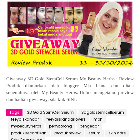
Giveaway 3D Gold StemCell Serum My Beauty Herbs : Review
Produk dianjurkan oleh blogger Mia Liana dan ditaja
sepenuhnya oleh My Beauty Herbs. Untuk mengetahui preview
dan hadiah giveaway, sila klik SINI.
Tags
3D Gold StemCell Serum
3dgoldstemcellserum
feeyaiskandar
feeyaiskandarlovers
mbh
mybeautyherbs
pemborong
pengedar
produk kecantikan
produk review
serum
skin care
Skin Care review