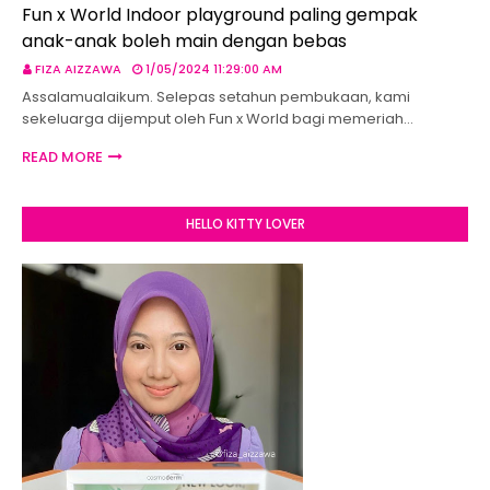
Fun x World Indoor playground paling gempak
anak-anak boleh main dengan bebas
FIZA AIZZAWA
1/05/2024 11:29:00 AM
Assalamualaikum. Selepas setahun pembukaan, kami
sekeluarga dijemput oleh Fun x World bagi memeriah…
READ MORE
HELLO KITTY LOVER