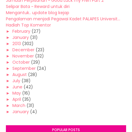
Jamuan Perpisahan ~ Good Luck my Fren Part 2
Selipar Bata ~ Reward untuk diri
Mengantuk.. update blog kejap
Pengalaman menjadi Pegawai Kadet PALAPES Universit...
Hadiah Top Komentor
►
February
(27)
►
January
(31)
►
2013
(302)
►
December
(23)
►
November
(32)
►
October
(29)
►
September
(24)
►
August
(28)
►
July
(38)
►
June
(42)
►
May
(16)
►
April
(35)
►
March
(31)
►
January
(4)
POPULAR POSTS