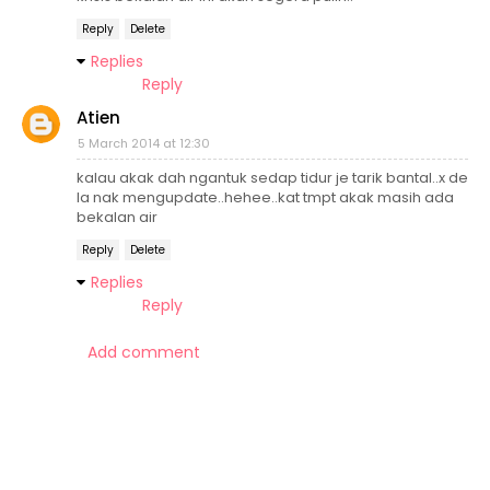
Reply
Delete
Replies
Reply
Atien
5 March 2014 at 12:30
kalau akak dah ngantuk sedap tidur je tarik bantal..x de
la nak mengupdate..hehee..kat tmpt akak masih ada
bekalan air
Reply
Delete
Replies
Reply
Add comment