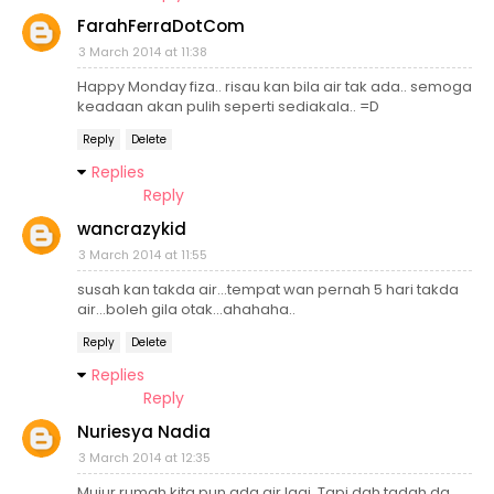
FarahFerraDotCom
3 March 2014 at 11:38
Happy Monday fiza.. risau kan bila air tak ada.. semoga
keadaan akan pulih seperti sediakala.. =D
Reply
Delete
Replies
Reply
wancrazykid
3 March 2014 at 11:55
susah kan takda air...tempat wan pernah 5 hari takda
air...boleh gila otak...ahahaha..
Reply
Delete
Replies
Reply
Nuriesya Nadia
3 March 2014 at 12:35
Mujur rumah kita pun ada air lagi. Tapi dah tadah da