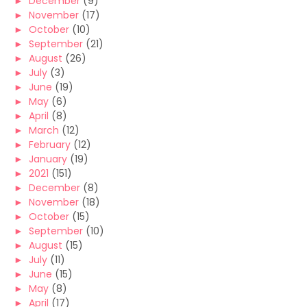
►
December
(9)
►
November
(17)
►
October
(10)
►
September
(21)
►
August
(26)
►
July
(3)
►
June
(19)
►
May
(6)
►
April
(8)
►
March
(12)
►
February
(12)
►
January
(19)
►
2021
(151)
►
December
(8)
►
November
(18)
►
October
(15)
►
September
(10)
►
August
(15)
►
July
(11)
►
June
(15)
►
May
(8)
►
April
(17)