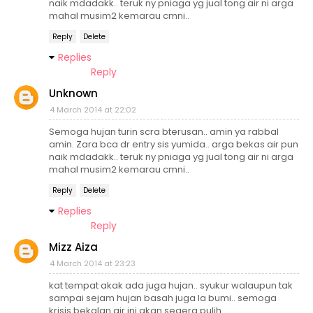
naik mdadakk.. teruk ny pniaga yg jual tong air ni arga
mahal musim2 kemarau cmni..
Reply
Delete
Replies
Reply
Unknown
4 March 2014 at 22:02
Semoga hujan turin scra bterusan.. amin ya rabbal
amin. Zara bca dr entry sis yumida.. arga bekas air pun
naik mdadakk.. teruk ny pniaga yg jual tong air ni arga
mahal musim2 kemarau cmni..
Reply
Delete
Replies
Reply
Mizz Aiza
4 March 2014 at 23:23
kat tempat akak ada juga hujan.. syukur walaupun tak
sampai sejam hujan basah juga la bumi.. semoga
krisis bekalan air ini akan segera pulih..