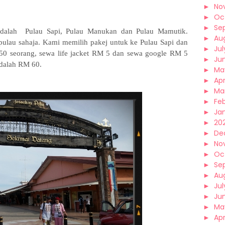
►
No
►
Oc
►
Se
 adalah Pulau Sapi, Pulau Manukan dan Pulau Mamutik.
►
Au
ulau sahaja. Kami memilih pakej untuk ke Pulau Sapi dan
►
Jul
0 seorang, sewa life jacket RM 5 dan sewa google RM 5
►
Ju
adalah RM 60.
►
Ma
►
Apr
►
Ma
►
Fe
►
Ja
►
202
►
De
►
No
►
Oc
►
Se
►
Au
►
Jul
►
Ju
►
Ma
►
Apr