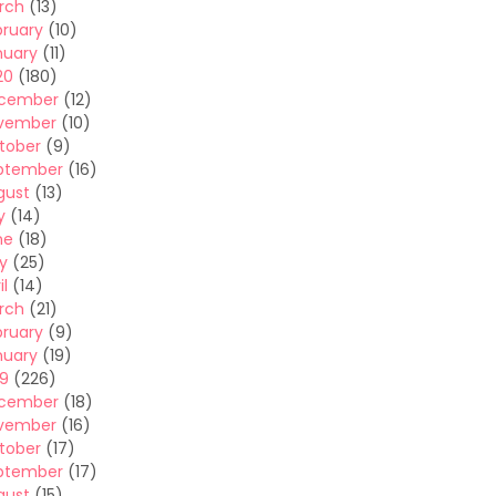
rch
(13)
bruary
(10)
nuary
(11)
20
(180)
cember
(12)
vember
(10)
tober
(9)
ptember
(16)
gust
(13)
y
(14)
ne
(18)
y
(25)
il
(14)
rch
(21)
bruary
(9)
nuary
(19)
19
(226)
cember
(18)
vember
(16)
tober
(17)
ptember
(17)
gust
(15)