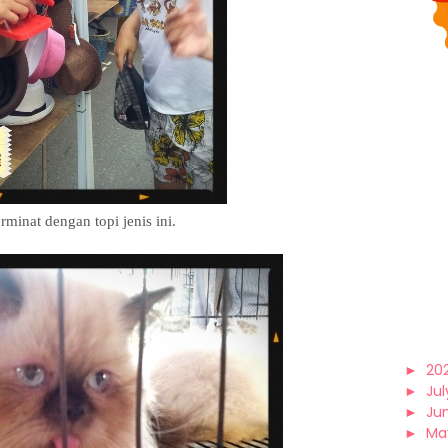
minat dengan topi jenis ini.
►
20
►
Jul
►
Ju
►
Ma