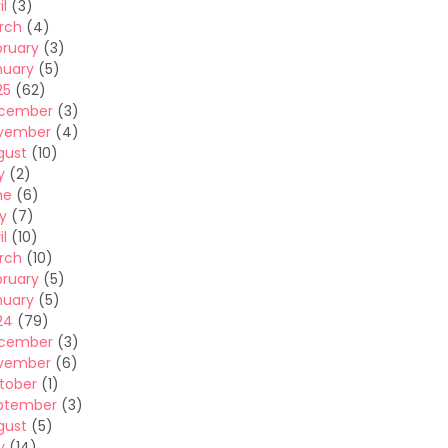
il
(3)
rch
(4)
bruary
(3)
nuary
(5)
25
(62)
cember
(3)
vember
(4)
gust
(10)
y
(2)
ne
(6)
y
(7)
il
(10)
rch
(10)
bruary
(5)
nuary
(5)
24
(79)
cember
(3)
vember
(6)
tober
(1)
ptember
(3)
gust
(5)
y
(14)