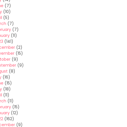
ne
(7)
y
(10)
il
(5)
rch
(7)
bruary
(7)
nuary
(11)
23
(141)
cember
(2)
vember
(15)
tober
(9)
ptember
(9)
gust
(8)
y
(16)
ne
(15)
y
(18)
il
(11)
rch
(11)
bruary
(15)
nuary
(12)
22
(162)
cember
(9)