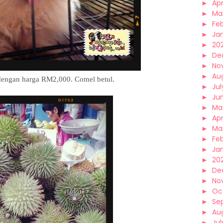
►
Apr
►
Ma
►
Fe
►
Ja
►
20
►
De
►
No
►
Au
 dengan harga RM2,000. Comel betul.
►
Jul
►
Ju
►
Ma
►
Apr
►
Ma
►
Fe
►
Ja
►
20
►
De
►
No
►
Oc
►
Se
►
Au
►
Jul