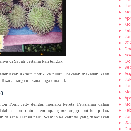
►
Ju
►
Ma
►
Apr
►
Ma
►
Fe
►
Ja
►
20
►
De
►
No
►
Oc
anya di Sabah pertama kali tengok
►
Se
►
Au
meneruskan aktiviti untuk ke pulau. Bekalan makanan kami
►
Jul
a di sana harga makanan agak mahal.
►
Ju
►
Ma
00
►
Apr
►
Ma
ton Point Jetty dengan menaiki kereta. Perjalanan dalam
►
Fe
 adalah jeti bot untuk penumpang menunggu bot ke pulau.
►
Ja
kan di sana. Hanya perlu Walk in ke kaunter yang disediakan
►
20
►
De