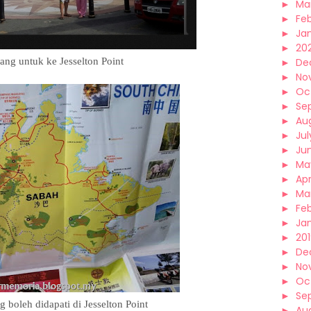
►
Ma
►
Fe
►
Ja
►
20
bang untuk ke
Jesselton Point
►
De
►
No
►
Oc
►
Se
►
Au
►
Jul
►
Ju
►
Ma
►
Apr
►
Ma
►
Fe
►
Ja
►
20
►
De
►
No
►
Oc
►
Se
g boleh didapati di
Jesselton Point
►
Au