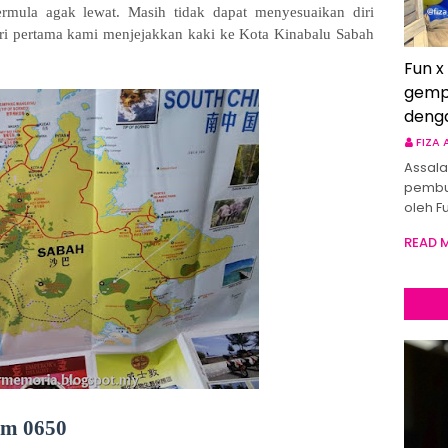
rmula agak lewat. Masih tidak dapat menyesuaikan diri
ari pertama kami menjejakkan kaki ke Kota Kinabalu Sabah
Fun x
gemp
deng
FIZA
Assala
pembu
oleh F
READ 
am 0650