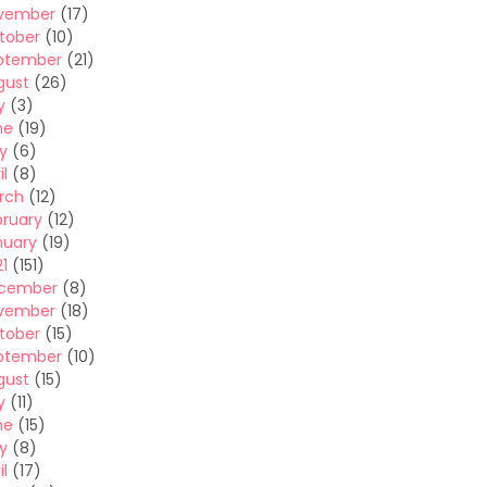
vember
(17)
tober
(10)
ptember
(21)
gust
(26)
y
(3)
ne
(19)
y
(6)
il
(8)
rch
(12)
bruary
(12)
nuary
(19)
1
(151)
cember
(8)
vember
(18)
tober
(15)
ptember
(10)
gust
(15)
y
(11)
ne
(15)
y
(8)
il
(17)