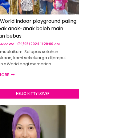
 World Indoor playground paling
ak anak-anak boleh main
an bebas
 AIZZAWA
1/05/2024 11:29:00 AM
mualaikum. Selepas setahun
kaan, kami sekeluarga dijemput
un x World bagi memeriah…
MORE
HELLO KITTY LOVER