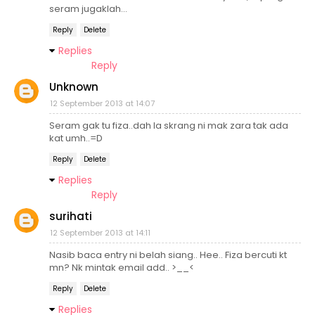
seram jugaklah...
Reply
Delete
Replies
Reply
Unknown
12 September 2013 at 14:07
Seram gak tu fiza..dah la skrang ni mak zara tak ada
kat umh..=D
Reply
Delete
Replies
Reply
surihati
12 September 2013 at 14:11
Nasib baca entry ni belah siang.. Hee.. Fiza bercuti kt
mn? Nk mintak email add.. >__<
Reply
Delete
Replies