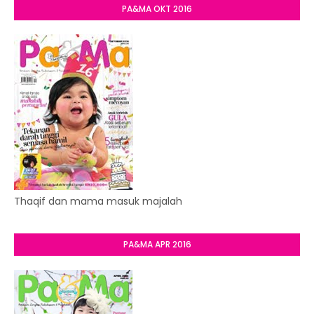
PA&MA OKT 2016
Thaqif dan mama masuk majalah
PA&MA APR 2016