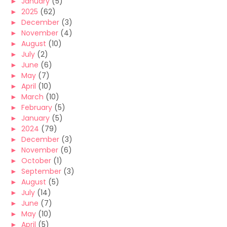
►
January
(5)
►
2025
(62)
►
December
(3)
►
November
(4)
►
August
(10)
►
July
(2)
►
June
(6)
►
May
(7)
►
April
(10)
►
March
(10)
►
February
(5)
►
January
(5)
►
2024
(79)
►
December
(3)
►
November
(6)
►
October
(1)
►
September
(3)
►
August
(5)
►
July
(14)
►
June
(7)
►
May
(10)
►
April
(5)