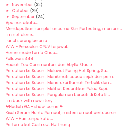
►
November
(32)
►
October
(29)
▼
September
(24)
Apo nak dikato...
Mendapatkan sample Lancome Skin Perfecting, menjam...
I'm not alone....
Lunch, orang belanja
W.W ~ Persoalan CPUV terjawab..
Home made Lamb Chop...
Followers 444
Hadiah Top Commentors dan Abylla Studio
Percutian ke Sabah : Melawat Poring Hot Spring, Sa...
Percutian ke Sabah : Menikmati cuaca sejuk dan pem...
Percutian ke Sabah : Menerokai Rumah Terbalik dan ...
Percutian ke Sabah : Melihat Kecantikan Pulau Sapi...
Percutian ke Sabah : Pengalaman bercuti di Kota Ki...
I'm back with new story
❤Hadiah GA - shawl comel❤
Kisah Seram Hantu Rambut, misteri rambut bertaburan
W.W ~ Hari tanpa kata....
Pertama kali Cash out Nuffnang