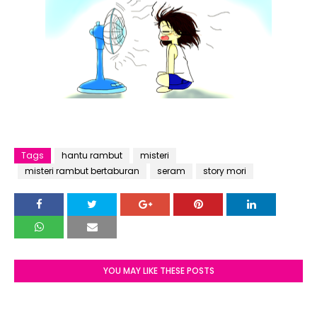
Tags
hantu rambut
misteri
misteri rambut bertaburan
seram
story mori
YOU MAY LIKE THESE POSTS