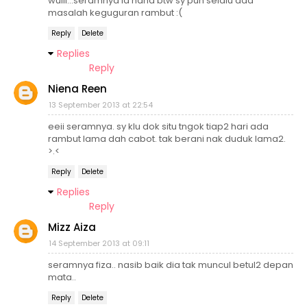
wuiii...seramnya la haha btw sy pun selalu ada
masalah keguguran rambut :(
Reply
Delete
Replies
Reply
Niena Reen
13 September 2013 at 22:54
eeii seramnya. sy klu dok situ tngok tiap2 hari ada
rambut lama dah cabot. tak berani nak duduk lama2.
>.<
Reply
Delete
Replies
Reply
Mizz Aiza
14 September 2013 at 09:11
seramnya fiza.. nasib baik dia tak muncul betul2 depan
mata..
Reply
Delete