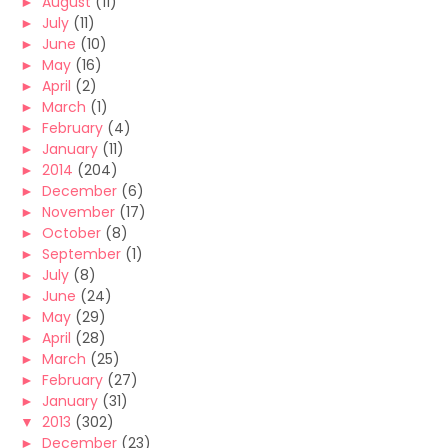
►
August
(11)
►
July
(11)
►
June
(10)
►
May
(16)
►
April
(2)
►
March
(1)
►
February
(4)
►
January
(11)
►
2014
(204)
►
December
(6)
►
November
(17)
►
October
(8)
►
September
(1)
►
July
(8)
►
June
(24)
►
May
(29)
►
April
(28)
►
March
(25)
►
February
(27)
►
January
(31)
▼
2013
(302)
►
December
(23)