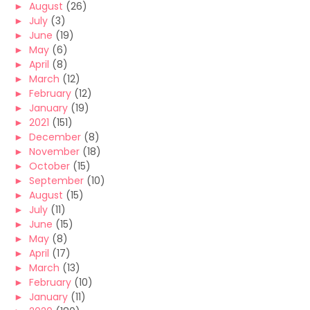
►
August
(26)
►
July
(3)
►
June
(19)
►
May
(6)
►
April
(8)
►
March
(12)
►
February
(12)
►
January
(19)
►
2021
(151)
►
December
(8)
►
November
(18)
►
October
(15)
►
September
(10)
►
August
(15)
►
July
(11)
►
June
(15)
►
May
(8)
►
April
(17)
►
March
(13)
►
February
(10)
►
January
(11)