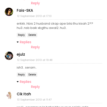
Reply
Fais-SKA
12 September 2013 at 17:13
erkkk..hbis 2 husband ckap ape bila thu kisah 2??
hu3..nsb baik xbgthu awal2..hu3..
Reply
Delete
Replies
Reply
ejulz
12 September 2013 at 19:48
ish3.. seram..
Reply
Delete
Replies
Reply
Cik Itah
13 September 2013 at 11:47