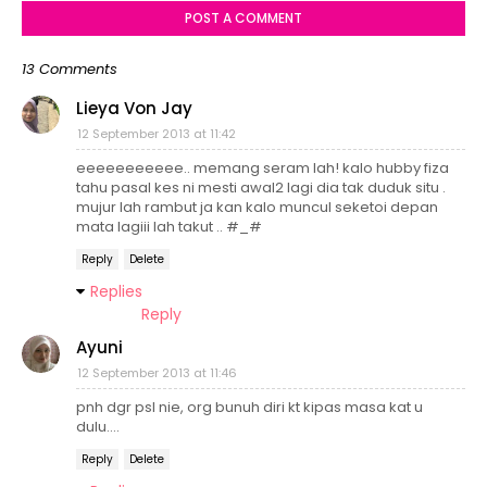
POST A COMMENT
13 Comments
Lieya Von Jay
12 September 2013 at 11:42
eeeeeeeeeee.. memang seram lah! kalo hubby fiza
tahu pasal kes ni mesti awal2 lagi dia tak duduk situ .
mujur lah rambut ja kan kalo muncul seketoi depan
mata lagiii lah takut .. #_#
Reply
Delete
Replies
Reply
Ayuni
12 September 2013 at 11:46
pnh dgr psl nie, org bunuh diri kt kipas masa kat u
dulu....
Reply
Delete