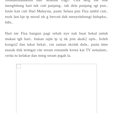
Assalamualaikum dan Selamat Pagi.. Fiza skrg nie duk
menghitung hari tuk cuti panjang.. tak dela panjang sgt pun..
Isnin kan cuti Hari Malaysia, pastu Selasa pun Fiza ambil cuti..
esok last kje tp mood nk g bercuti dah menyelubungi hidupku..
hihi..
Hari nie Fiza bangun pagi sebab nye nak buat bekal untuk
makan tgh hari.. bukan rajin tp sj nk join akak2 opis.. boleh
kongsi2 dan tukar bekal.. cm zaman skolah dulu.. pastu time
masak duk teringat cite seram romantik korea kat TV semalam..
cerita tu kelakar dan mmg seram jugak la.