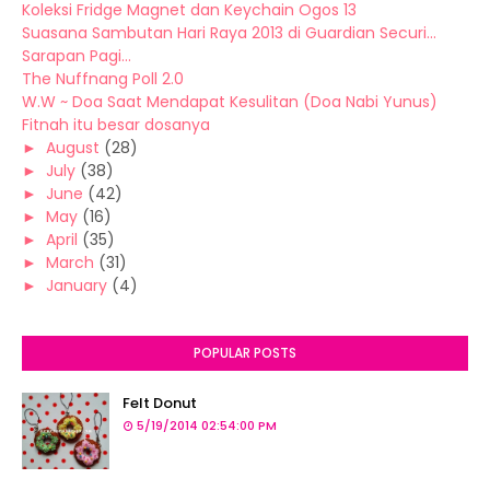
Koleksi Fridge Magnet dan Keychain Ogos 13
Suasana Sambutan Hari Raya 2013 di Guardian Securi...
Sarapan Pagi...
The Nuffnang Poll 2.0
W.W ~ Doa Saat Mendapat Kesulitan (Doa Nabi Yunus)
Fitnah itu besar dosanya
►
August
(28)
►
July
(38)
►
June
(42)
►
May
(16)
►
April
(35)
►
March
(31)
►
January
(4)
POPULAR POSTS
Felt Donut
5/19/2014 02:54:00 PM