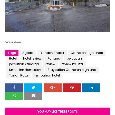
Wassalam.
Tags
Agoda
Birthday Thaqif
Cameron Highlands
Hotel
hotel review
Pahang
percutian
percutian keluarga
review
review by Fiza
Smurf Inn Homestay
Staycation Cameron Highland
Tanah Rata
tempahan hotel
YOU MAY LIKE THESE POSTS