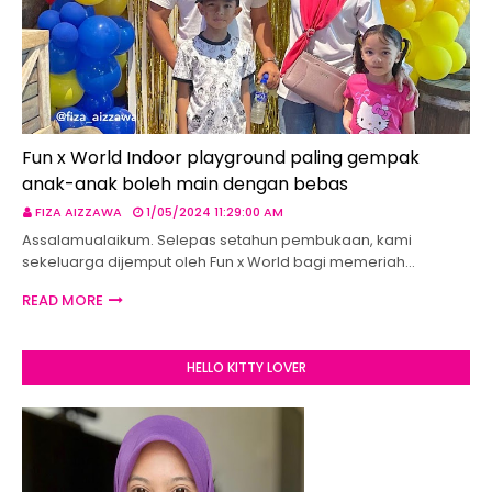
Fun x World Indoor playground paling gempak
anak-anak boleh main dengan bebas
FIZA AIZZAWA
1/05/2024 11:29:00 AM
Assalamualaikum. Selepas setahun pembukaan, kami
sekeluarga dijemput oleh Fun x World bagi memeriah…
READ MORE
HELLO KITTY LOVER