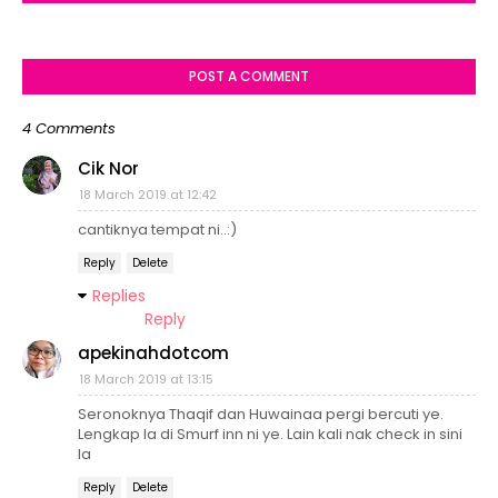
POST A COMMENT
4 Comments
Cik Nor
18 March 2019 at 12:42
cantiknya tempat ni..:)
Reply
Delete
Replies
Reply
apekinahdotcom
18 March 2019 at 13:15
Seronoknya Thaqif dan Huwainaa pergi bercuti ye.
Lengkap la di Smurf inn ni ye. Lain kali nak check in sini
la
Reply
Delete