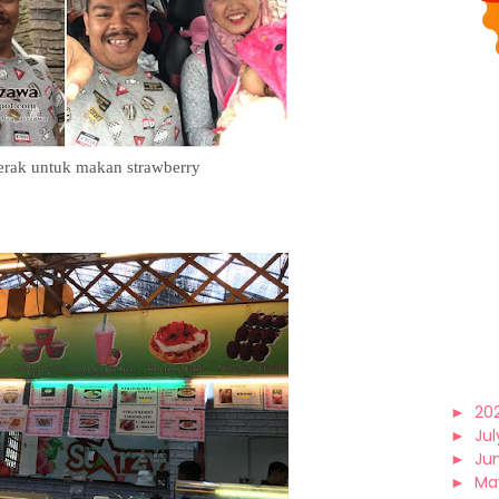
erak untuk makan strawberry
►
20
►
Jul
►
Ju
►
Ma