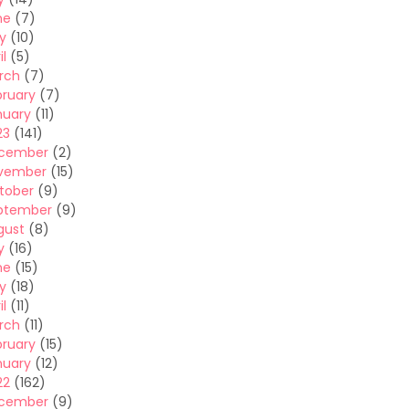
ne
(7)
y
(10)
il
(5)
rch
(7)
bruary
(7)
nuary
(11)
23
(141)
cember
(2)
vember
(15)
tober
(9)
ptember
(9)
gust
(8)
y
(16)
ne
(15)
y
(18)
il
(11)
rch
(11)
bruary
(15)
nuary
(12)
22
(162)
cember
(9)