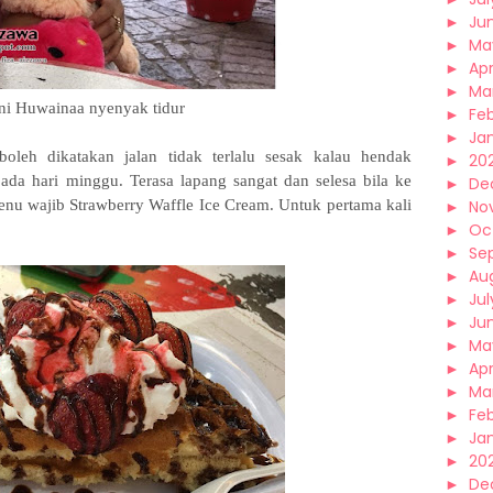
►
Ju
►
Ma
►
Apr
►
Ma
ni Huwainaa nyenyak tidur
►
Fe
►
Ja
oleh dikatakan jalan tidak terlalu sesak kalau hendak
►
20
ada hari minggu. Terasa lapang sangat dan selesa bila ke
►
De
nu wajib Strawberry Waffle Ice Cream. Untuk pertama kali
►
No
►
Oc
►
Se
►
Au
►
Jul
►
Ju
►
Ma
►
Apr
►
Ma
►
Fe
►
Ja
►
20
►
De