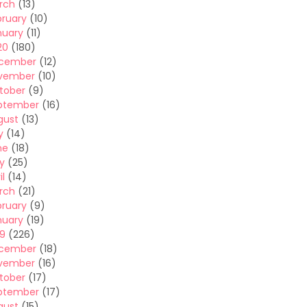
rch
(13)
bruary
(10)
nuary
(11)
20
(180)
cember
(12)
vember
(10)
tober
(9)
ptember
(16)
gust
(13)
y
(14)
ne
(18)
y
(25)
il
(14)
rch
(21)
bruary
(9)
nuary
(19)
19
(226)
cember
(18)
vember
(16)
tober
(17)
ptember
(17)
gust
(15)