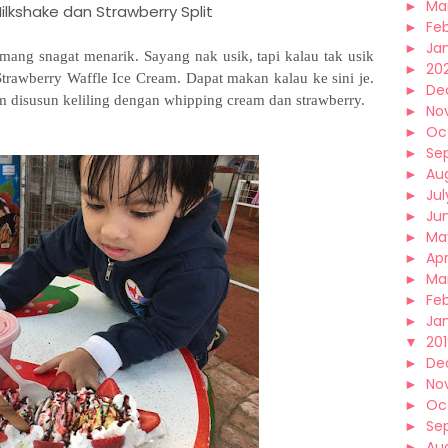
►
Ma
ilkshake dan Strawberry Split
►
Fe
►
Ja
ang snagat menarik. Sayang nak usik, tapi kalau tak usik
►
20
rawberry Waffle Ice Cream. Dapat makan kalau ke sini je.
►
De
rim disusun keliling dengan whipping cream dan strawberry.
►
No
►
Oc
►
Se
►
Au
►
Jul
►
Ju
►
Ma
►
Apr
►
Ma
►
Fe
►
Ja
▼
20
►
De
►
No
►
Oc
►
Se
►
Au