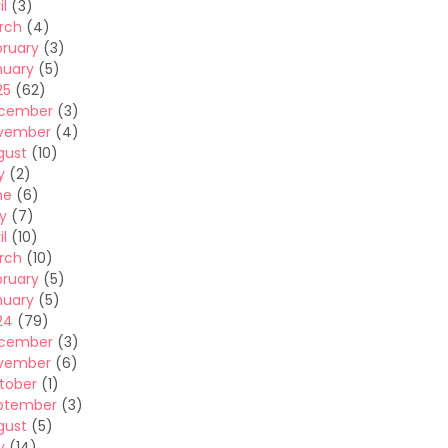
il
(3)
rch
(4)
bruary
(3)
nuary
(5)
25
(62)
cember
(3)
vember
(4)
gust
(10)
y
(2)
ne
(6)
y
(7)
il
(10)
rch
(10)
bruary
(5)
nuary
(5)
24
(79)
cember
(3)
vember
(6)
tober
(1)
ptember
(3)
gust
(5)
y
(14)