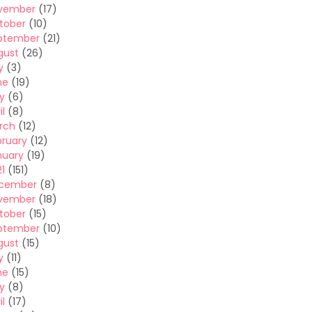
vember
(17)
tober
(10)
ptember
(21)
gust
(26)
y
(3)
ne
(19)
y
(6)
il
(8)
rch
(12)
bruary
(12)
nuary
(19)
1
(151)
cember
(8)
vember
(18)
tober
(15)
ptember
(10)
gust
(15)
y
(11)
ne
(15)
y
(8)
il
(17)