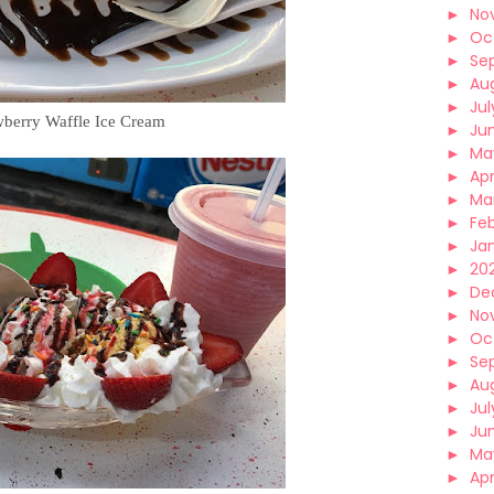
►
No
►
Oc
►
Se
►
Au
►
Jul
wberry Waffle Ice Cream
►
Ju
►
Ma
►
Apr
►
Ma
►
Fe
►
Ja
►
202
►
De
►
No
►
Oc
►
Se
►
Au
►
Jul
►
Ju
►
Ma
►
Apr