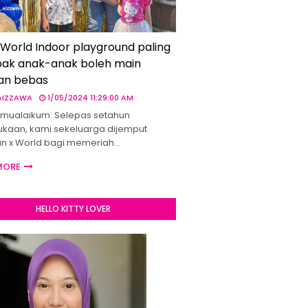
 World Indoor playground paling
ak anak-anak boleh main
an bebas
 AIZZAWA
1/05/2024 11:29:00 AM
mualaikum. Selepas setahun
kaan, kami sekeluarga dijemput
un x World bagi memeriah…
MORE
HELLO KITTY LOVER