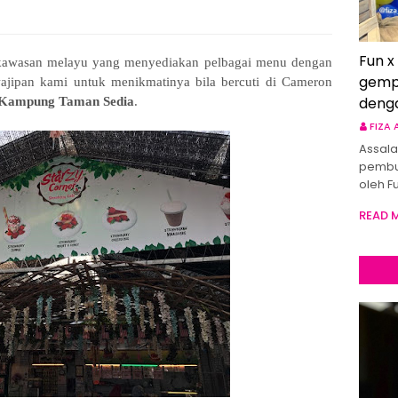
Fun x
 kawasan melayu yang menyediakan pelbagai menu dengan
gemp
jipan kami untuk menikmatinya bila bercuti di Cameron
deng
Kampung Taman Sedia
.
FIZA
Assala
pembu
oleh F
READ 