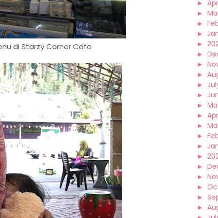
►
Apr
►
Ma
►
Fe
►
Ja
►
20
nu di Starzy Corner Cafe
►
De
►
No
►
Au
►
Jul
►
Ju
►
Ma
►
Apr
►
Ma
►
Fe
►
Ja
►
20
►
De
►
No
►
Oc
►
Se
►
Au
►
Jul