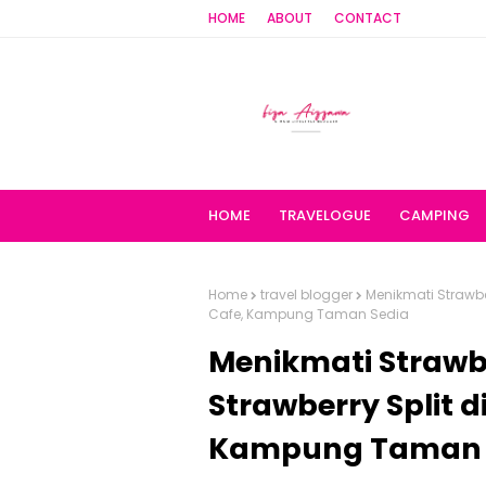
HOME
ABOUT
CONTACT
HOME
TRAVELOGUE
CAMPING
Home
travel blogger
Menikmati Strawbe
Cafe, Kampung Taman Sedia
Menikmati Strawb
Strawberry Split d
Kampung Taman 