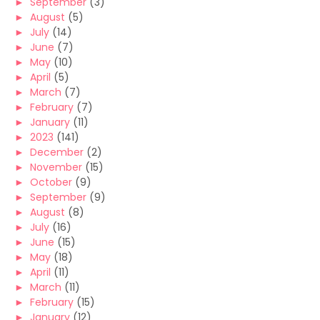
►
September
(3)
►
August
(5)
►
July
(14)
►
June
(7)
►
May
(10)
►
April
(5)
►
March
(7)
►
February
(7)
►
January
(11)
►
2023
(141)
►
December
(2)
►
November
(15)
►
October
(9)
►
September
(9)
►
August
(8)
►
July
(16)
►
June
(15)
►
May
(18)
►
April
(11)
►
March
(11)
►
February
(15)
►
January
(12)