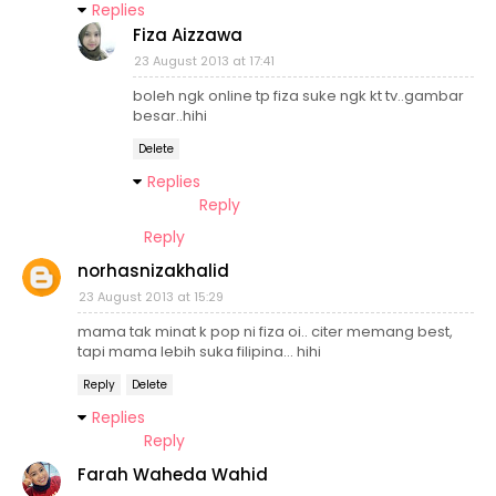
Replies
Fiza Aizzawa
23 August 2013 at 17:41
boleh ngk online tp fiza suke ngk kt tv..gambar
besar..hihi
Delete
Replies
Reply
Reply
norhasnizakhalid
23 August 2013 at 15:29
mama tak minat k pop ni fiza oi.. citer memang best,
tapi mama lebih suka filipina... hihi
Reply
Delete
Replies
Reply
Farah Waheda Wahid