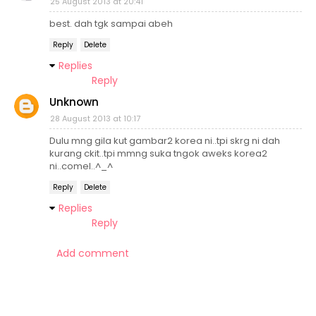
25 August 2013 at 20:41
best. dah tgk sampai abeh
Reply
Delete
Replies
Reply
Unknown
28 August 2013 at 10:17
Dulu mng gila kut gambar2 korea ni..tpi skrg ni dah
kurang ckit..tpi mmng suka tngok aweks korea2
ni..comel..^_^
Reply
Delete
Replies
Reply
Add comment