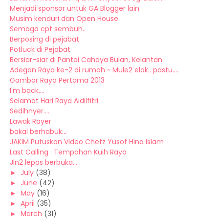
Menjadi sponsor untuk GA Blogger lain
Musim kenduri dan Open House
Semoga cpt sembuh..
Berposing di pejabat
Potluck di Pejabat
Bersiar-siar di Pantai Cahaya Bulan, Kelantan
Adegan Raya ke-2 di rumah ~ Mule2 elok.. pastu....
Gambar Raya Pertama 2013
I'm back....
Selamat Hari Raya Aidilfitri
Sedihnyer....
Lawak Rayer
bakal berhabuk...
JAKIM Putuskan Video Chetz Yusof Hina Islam
Last Calling : Tempahan Kuih Raya
Jln2 lepas berbuka...
►
July
(38)
►
June
(42)
►
May
(16)
►
April
(35)
►
March
(31)