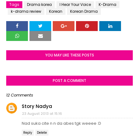
Tags
Drama korea
I Hear Your Voice
K-Drama
k-drama review
Korean
Korean Drama
YOU MAY LIKE THESE POSTS
POST A COMMENT
12 Comments
Story Nadya
23 August 2013 at 15:16
Nad suka cite n n da abes tgk weeee :D
Reply
Delete