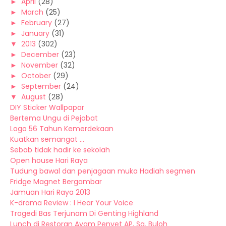
►
April
(28)
►
March
(25)
►
February
(27)
►
January
(31)
▼
2013
(302)
►
December
(23)
►
November
(32)
►
October
(29)
►
September
(24)
▼
August
(28)
DIY Sticker Wallpapar
Bertema Ungu di Pejabat
Logo 56 Tahun Kemerdekaan
Kuatkan semangat ...
Sebab tidak hadir ke sekolah
Open house Hari Raya
Tudung bawal dan penjagaan muka Hadiah segmen
Fridge Magnet Bergambar
Jamuan Hari Raya 2013
K-drama Review : I Hear Your Voice
Tragedi Bas Terjunam Di Genting Highland
Lunch di Restoran Ayam Penyet AP, Sg. Buloh