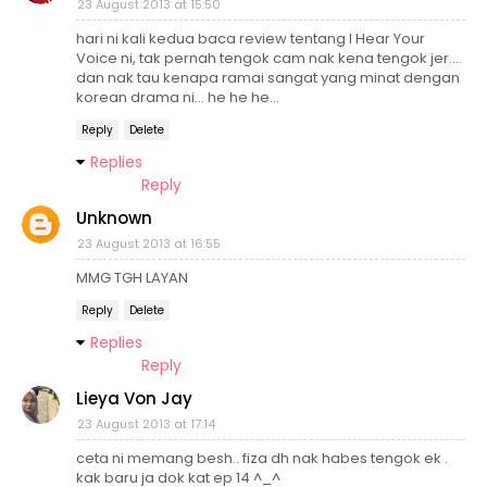
23 August 2013 at 15:50
hari ni kali kedua baca review tentang I Hear Your
Voice ni, tak pernah tengok cam nak kena tengok jer....
dan nak tau kenapa ramai sangat yang minat dengan
korean drama ni... he he he...
Reply
Delete
Replies
Reply
Unknown
23 August 2013 at 16:55
MMG TGH LAYAN
Reply
Delete
Replies
Reply
Lieya Von Jay
23 August 2013 at 17:14
ceta ni memang besh.. fiza dh nak habes tengok ek .
kak baru ja dok kat ep 14 ^_^