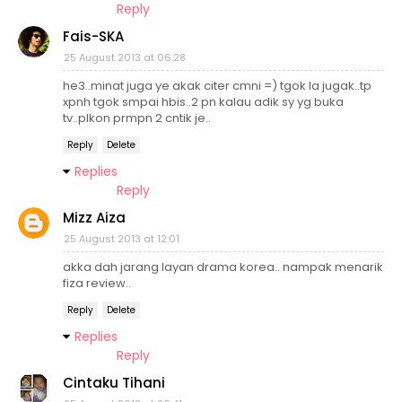
Reply
Fais-SKA
25 August 2013 at 06:28
he3..minat juga ye akak citer cmni =) tgok la jugak..tp
xpnh tgok smpai hbis..2 pn kalau adik sy yg buka
tv..plkon prmpn 2 cntik je..
Reply
Delete
Replies
Reply
Mizz Aiza
25 August 2013 at 12:01
akka dah jarang layan drama korea.. nampak menarik
fiza review..
Reply
Delete
Replies
Reply
Cintaku Tihani