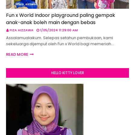
Fun x World Indoor playground paling gempak
anak-anak boleh main dengan bebas
FIZA AIZZAWA
1/05/2024 11:29:00 AM
Assalamualaikum. Selepas setahun pembukaan, kami
sekeluarga dijemput oleh Fun x World bagi memeriah…
READ MORE
HELLO KITTY LOVER