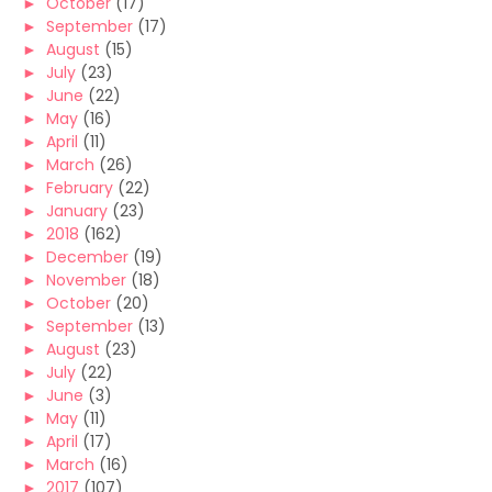
►
October
(17)
►
September
(17)
►
August
(15)
►
July
(23)
►
June
(22)
►
May
(16)
►
April
(11)
►
March
(26)
►
February
(22)
►
January
(23)
►
2018
(162)
►
December
(19)
►
November
(18)
►
October
(20)
►
September
(13)
►
August
(23)
►
July
(22)
►
June
(3)
►
May
(11)
►
April
(17)
►
March
(16)
►
2017
(107)