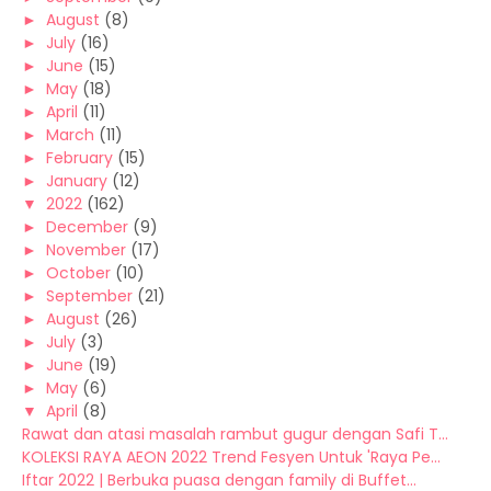
►
August
(8)
►
July
(16)
►
June
(15)
►
May
(18)
►
April
(11)
►
March
(11)
►
February
(15)
►
January
(12)
▼
2022
(162)
►
December
(9)
►
November
(17)
►
October
(10)
►
September
(21)
►
August
(26)
►
July
(3)
►
June
(19)
►
May
(6)
▼
April
(8)
Rawat dan atasi masalah rambut gugur dengan Safi T...
KOLEKSI RAYA AEON 2022 Trend Fesyen Untuk 'Raya Pe...
Iftar 2022 | Berbuka puasa dengan family di Buffet...