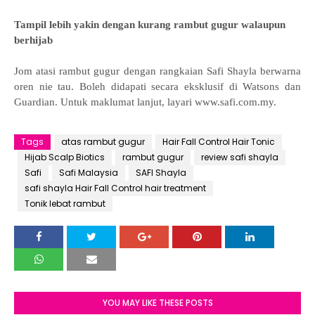
Tampil lebih yakin dengan kurang rambut gugur walaupun
berhijab
Jom atasi rambut gugur dengan rangkaian Safi Shayla berwarna
oren nie tau.
Boleh didapati secara eksklusif di Watsons dan
Guardian. Untuk maklumat lanjut, layari www.safi.com.my.
Tags
atas rambut gugur
Hair Fall Control Hair Tonic
Hijab Scalp Biotics
rambut gugur
review safi shayla
Safi
Safi Malaysia
SAFI Shayla
safi shayla Hair Fall Control hair treatment
Tonik lebat rambut
YOU MAY LIKE THESE POSTS