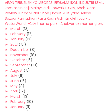
AEON TERUSKAN KOLABORASI BERSAMA IKON INDUSTRI SEM...
Jom main salji Malaysia di Snowalk I-City, Shah Alam
Review Lucca Vudor Shoe | Kasut kulit yang selesa ...
Bazaar Ramadhan Rasa Kasih Aidilfitri oleh Jati x ...
WaterWorld I-City theme park | Anak-anak memang en...
►
March
(12)
►
February
(12)
►
January
(19)
►
2021
(151)
►
December
(8)
►
November
(18)
►
October
(15)
►
September
(10)
►
August
(15)
►
July
(11)
►
June
(15)
►
May
(8)
►
April
(17)
►
March
(13)
►
February
(10)
►
January
(11)