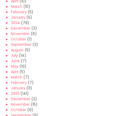
►
April
(10)
►
March
(10)
►
February
(5)
►
January
(5)
►
2024
(79)
►
December
(3)
►
November
(6)
►
October
(1)
►
September
(3)
►
August
(5)
►
July
(14)
►
June
(7)
►
May
(10)
►
April
(5)
►
March
(7)
►
February
(7)
►
January
(11)
►
2023
(141)
►
December
(2)
►
November
(15)
►
October
(9)
►
September
(9)