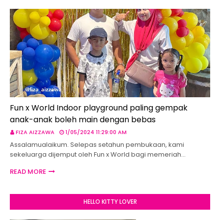
Fun x World Indoor playground paling gempak
anak-anak boleh main dengan bebas
FIZA AIZZAWA
1/05/2024 11:29:00 AM
Assalamualaikum. Selepas setahun pembukaan, kami
sekeluarga dijemput oleh Fun x World bagi memeriah…
READ MORE
HELLO KITTY LOVER