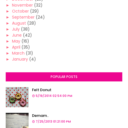
►
November
(32)
►
October
(29)
►
September
(24)
►
August
(28)
►
July
(38)
►
June
(42)
►
May
(16)
►
April
(35)
►
March
(31)
►
January
(4)
POPULAR POSTS
Felt Donut
5/19/2014 02:54:00 PM
Demam..
7/25/2013 01:21:00 PM