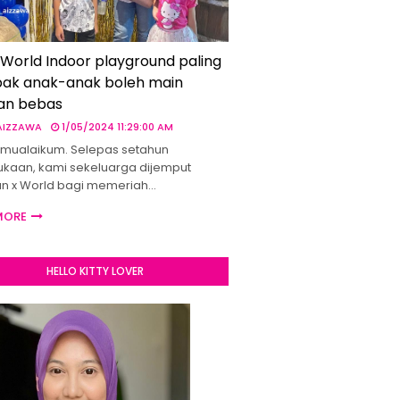
 World Indoor playground paling
ak anak-anak boleh main
an bebas
 AIZZAWA
1/05/2024 11:29:00 AM
mualaikum. Selepas setahun
kaan, kami sekeluarga dijemput
un x World bagi memeriah…
MORE
HELLO KITTY LOVER