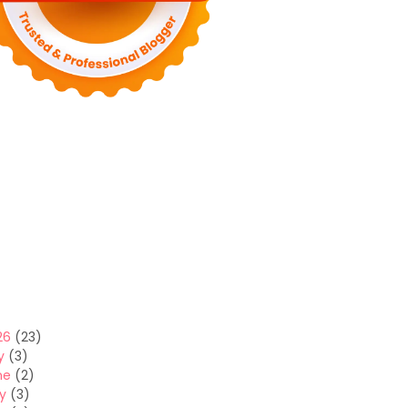
26
(23)
y
(3)
ne
(2)
y
(3)