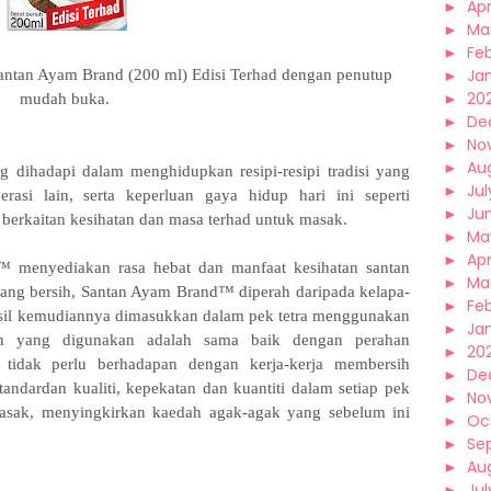
►
Apr
►
Ma
►
Fe
►
Ja
ntan Ayam Brand (200 ml) Edisi Terhad dengan penutup
►
20
mudah buka.
►
De
►
No
►
Au
ihadapi dalam menghidupkan resipi-resipi tradisi yang
►
Jul
erasi lain, serta keperluan gaya hidup hari ini seperti
►
Ju
erkaitan kesihatan dan masa terhad untuk masak.
►
Ma
►
Apr
 menyediakan rasa hebat dan manfaat kesihatan santan
►
Ma
ang bersih, Santan Ayam Brand™ diperah daripada kelapa-
►
Fe
hasil kemudiannya dimasukkan dalam pek tetra menggunakan
►
Ja
dah yang digunakan adalah sama baik dengan perahan
►
20
tidak perlu berhadapan dengan kerja-kerja membersih
►
De
tandardan kualiti, kepekatan dan kuantiti dalam setiap pek
►
No
sak, menyingkirkan kaedah agak-agak yang sebelum ini
►
Oc
►
Se
►
Au
►
Jul