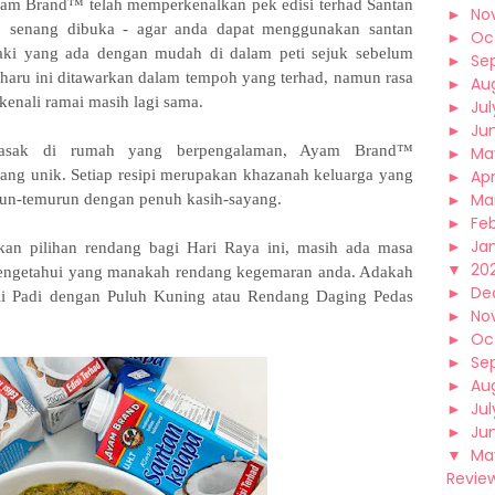
yam Brand™ telah memperkenalkan pek edisi terhad Santan
►
No
senang dibuka - agar anda dapat menggunakan santan
►
Oc
ki yang ada dengan mudah di dalam peti sejuk sebelum
►
Se
haru ini ditawarkan dalam tempoh yang terhad, namun rasa
►
Au
enali ramai masih lagi sama.
►
Jul
►
Ju
masak di rumah yang berpengalaman, Ayam Brand™
►
Ma
ang unik. Setiap resipi merupakan khazanah keluarga yang
►
Apr
►
Ma
run-temurun dengan penuh kasih-sayang.
►
Fe
►
Ja
an pilihan rendang bagi Hari Raya ini, masih ada masa
▼
202
 mengetahui yang manakah rendang kegemaran anda. Adakah
►
De
i Padi dengan Puluh Kuning atau Rendang Daging Pedas
►
No
►
Oc
►
Se
►
Au
►
Jul
►
Ju
▼
Ma
Revie