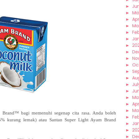
►
Ju
►
Ma
►
Apr
►
Ma
►
Fe
►
Ja
►
20
►
De
►
No
►
Oc
►
Se
►
Au
►
Jul
►
Ju
►
Ma
►
Apr
►
Ma
am Brand™ bagi memenuhi segenap cita rasa. Anda boleh
►
Fe
5% kurang lemak) atau Santan Super Light Ayam Brand
►
Ja
►
20
►
De