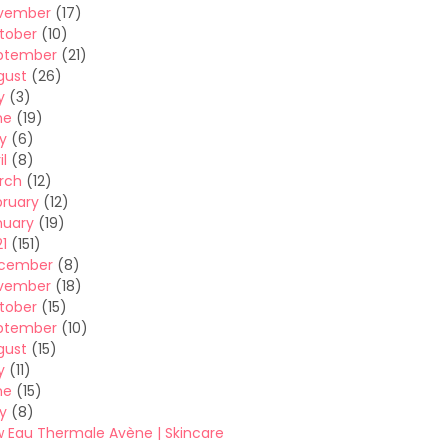
vember
(17)
tober
(10)
ptember
(21)
gust
(26)
y
(3)
ne
(19)
y
(6)
il
(8)
rch
(12)
bruary
(12)
nuary
(19)
1
(151)
cember
(8)
vember
(18)
tober
(15)
ptember
(10)
gust
(15)
y
(11)
ne
(15)
y
(8)
w Eau Thermale Avène | Skincare