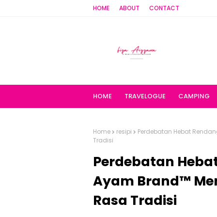
HOME
ABOUT
CONTACT
HOME
TRAVELOGUE
CAMPING
Home
resipi
Perdebatan Hebat Renda
Tradisi
Perdebatan Heba
Ayam Brand™ Me
Rasa Tradisi