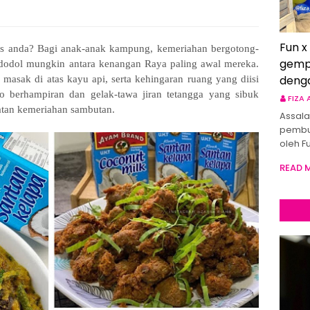
Fun x
s anda? Bagi anak-anak kampung, kemeriahan bergotong-
gemp
dodol mungkin antara kenangan Raya paling awal mereka.
deng
asak di atas kayu api, serta kehingaran ruang yang diisi
o berhampiran dan gelak-tawa jiran tetangga yang sibuk
FIZA
tan kemeriahan sambutan.
Assala
pembu
oleh F
READ 