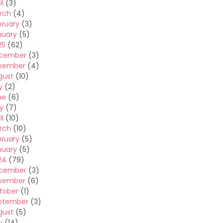
il
(3)
rch
(4)
bruary
(3)
nuary
(5)
25
(62)
cember
(3)
vember
(4)
gust
(10)
y
(2)
ne
(6)
y
(7)
il
(10)
rch
(10)
bruary
(5)
nuary
(5)
24
(79)
cember
(3)
vember
(6)
tober
(1)
ptember
(3)
gust
(5)
y
(14)