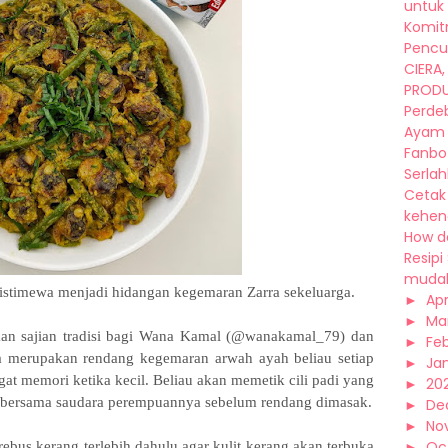
untuk 
Komit
Pencuc
CIERA
PRODU
Perde
Ayam 
Fanbo
Serlahk
Cetak 
kehend
How d
Resipi
mudah 
istimewa menjadi hidangan kegemaran Zarra sekeluarga.
►
Apr
►
Ma
an sajian tradisi bagi Wana Kamal (@wanakamal_79) dan
►
Fe
 merupakan rendang kegemaran arwah ayah beliau setiap
►
Ja
at memori ketika kecil. Beliau akan memetik cili padi yang
►
20
 bersama saudara perempuannya sebelum rendang dimasak.
►
De
►
No
►
Oc
bus kerang terlebih dahulu agar kulit kerang akan terbuka