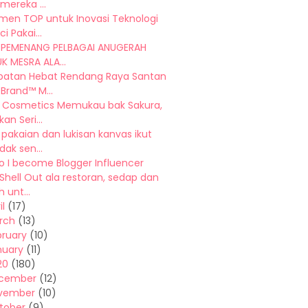
mereka ...
men TOP untuk Inovasi Teknologi
i Pakai...
, PEMENANG PELBAGAI ANUGERAH
K MESRA ALA...
batan Hebat Rendang Raya Santan
Brand™ M...
 Cosmetics Memukau bak Sakura,
an Seri...
pakaian dan lukisan kanvas ikut
ak sen...
o I become Blogger Influencer
 Shell Out ala restoran, sedap dan
unt...
il
(17)
rch
(13)
bruary
(10)
nuary
(11)
20
(180)
cember
(12)
vember
(10)
tober
(9)