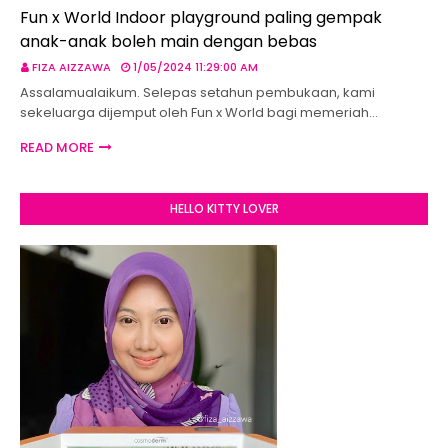
Fun x World Indoor playground paling gempak
anak-anak boleh main dengan bebas
FIZA AIZZAWA
1/05/2024 11:29:00 AM
Assalamualaikum. Selepas setahun pembukaan, kami
sekeluarga dijemput oleh Fun x World bagi memeriah…
READ MORE
HELLO KITTY LOVER