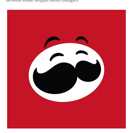
bersedia untuk bergaul mesra (mingle).