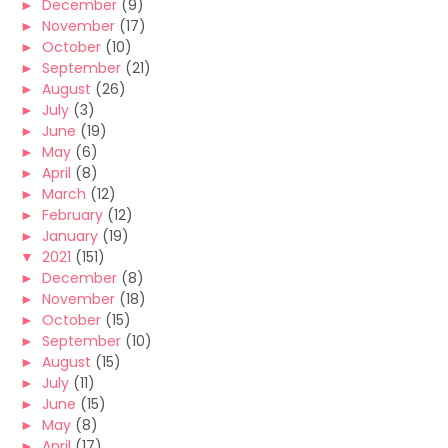
►
December
(9)
►
November
(17)
►
October
(10)
►
September
(21)
►
August
(26)
►
July
(3)
►
June
(19)
►
May
(6)
►
April
(8)
►
March
(12)
►
February
(12)
►
January
(19)
▼
2021
(151)
►
December
(8)
►
November
(18)
►
October
(15)
►
September
(10)
►
August
(15)
►
July
(11)
►
June
(15)
►
May
(8)
►
April
(17)