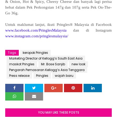
& Onion, Hot & Spicy, Cheesy Cheese dan banyak lagi perisa
hebat dalam Pek Perkongsian 147g dan 107g serta Pek On-The-
Go 36g.
Untuk maklumat lanjut, ikuti Pringles® Malaysia di Facebook
www.facebook.com/PringlesMalaysia
dan di Instagram
www.instagram.com/pringlesmalaysia/
Tags
keropok Pringles
Marketing Director of Kellogg’s South East Asia
maskot Pringles
Mr. Bose Sanjib
new look
Pengarah Pemasaran Kellogg’s Asia Tenggara
Press release
Pringles
wajah baru
YOU MAY LIKE THESE POSTS