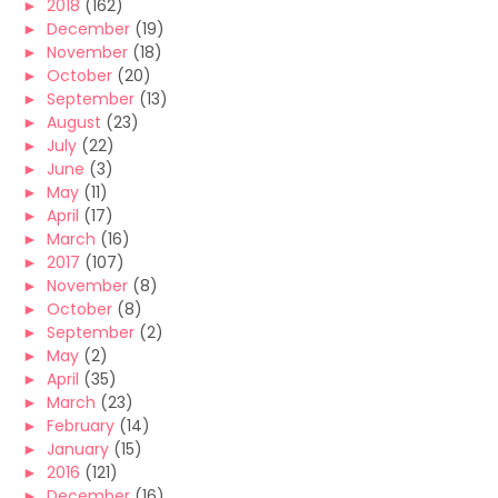
►
2018
(162)
►
December
(19)
►
November
(18)
►
October
(20)
►
September
(13)
►
August
(23)
►
July
(22)
►
June
(3)
►
May
(11)
►
April
(17)
►
March
(16)
►
2017
(107)
►
November
(8)
►
October
(8)
►
September
(2)
►
May
(2)
►
April
(35)
►
March
(23)
►
February
(14)
►
January
(15)
►
2016
(121)
►
December
(16)