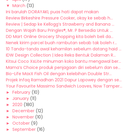
▼
March
(13)
Ini barulah DORAYAKI, puas hati dapat makan
Review Birkeshire Pressure Cooker, okay ke sebab h...
Review | Sedap ke Kellogg’s Strawberry and Banana ...
Dengan Wajah Baru Pringles®, Mr. P Bersedia Untuk ...
DD Mart Online Grocery Shopping kita boleh beli da...
Nenek kirim parcel buah rambutan sebab tak boleh r...
10 Tanda-tanda awal kehamilan sebelum datang haid ...
IDW Design Collection | Idea Reka Bentuk Dalaman R...
Kitsui Coco XsLite minuman koko bantu mengawal ber...
Mama’s Choice produk penjagaan diri sebelum dan se...
Bio-Life MaxX Fish Oil dengan kelebihan Double Str...
Projek Infaq Ramadhan 2021 Dapur Lapowey dengan se...
Your Favourite Massimo Sandwich Loaves, Now Tamper...
►
February
(10)
►
January
(11)
►
2020
(180)
►
December
(12)
►
November
(10)
►
October
(9)
►
September
(16)