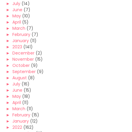
►
July
(14)
►
June
(7)
►
May
(10)
►
April
(5)
►
March
(7)
►
February
(7)
►
January
(11)
►
2023
(141)
►
December
(2)
►
November
(15)
►
October
(9)
►
September
(9)
►
August
(8)
►
July
(16)
►
June
(15)
►
May
(18)
►
April
(11)
►
March
(11)
►
February
(15)
►
January
(12)
►
2022
(162)