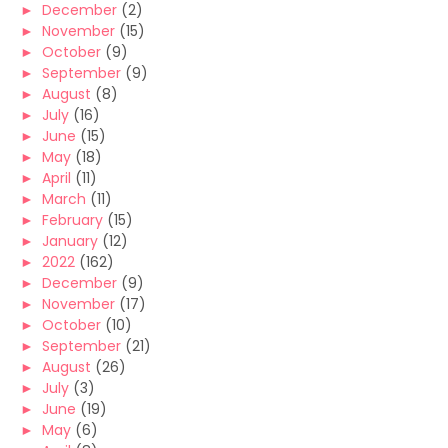
►
December
(2)
►
November
(15)
►
October
(9)
►
September
(9)
►
August
(8)
►
July
(16)
►
June
(15)
►
May
(18)
►
April
(11)
►
March
(11)
►
February
(15)
►
January
(12)
►
2022
(162)
►
December
(9)
►
November
(17)
►
October
(10)
►
September
(21)
►
August
(26)
►
July
(3)
►
June
(19)
►
May
(6)