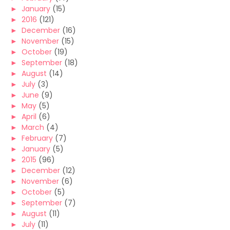
►
January
(15)
►
2016
(121)
►
December
(16)
►
November
(15)
►
October
(19)
►
September
(18)
►
August
(14)
►
July
(3)
►
June
(9)
►
May
(5)
►
April
(6)
►
March
(4)
►
February
(7)
►
January
(5)
►
2015
(96)
►
December
(12)
►
November
(6)
►
October
(5)
►
September
(7)
►
August
(11)
►
July
(11)