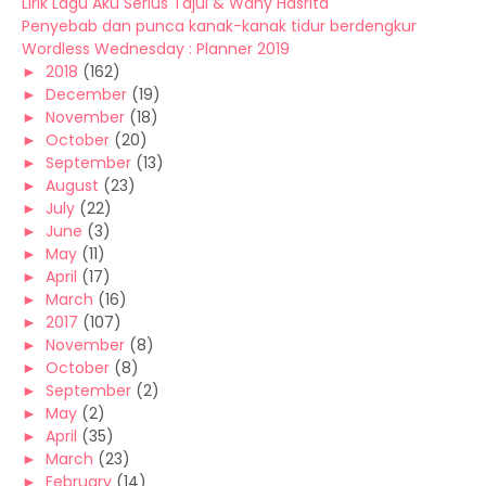
Lirik Lagu Aku Serius Tajul & Wany Hasrita
Penyebab dan punca kanak-kanak tidur berdengkur
Wordless Wednesday : Planner 2019
►
2018
(162)
►
December
(19)
►
November
(18)
►
October
(20)
►
September
(13)
►
August
(23)
►
July
(22)
►
June
(3)
►
May
(11)
►
April
(17)
►
March
(16)
►
2017
(107)
►
November
(8)
►
October
(8)
►
September
(2)
►
May
(2)
►
April
(35)
►
March
(23)
►
February
(14)