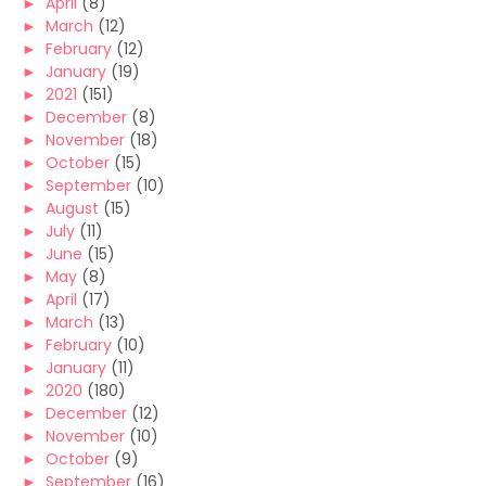
►
April
(8)
►
March
(12)
►
February
(12)
►
January
(19)
►
2021
(151)
►
December
(8)
►
November
(18)
►
October
(15)
►
September
(10)
►
August
(15)
►
July
(11)
►
June
(15)
►
May
(8)
►
April
(17)
►
March
(13)
►
February
(10)
►
January
(11)
►
2020
(180)
►
December
(12)
►
November
(10)
►
October
(9)
►
September
(16)