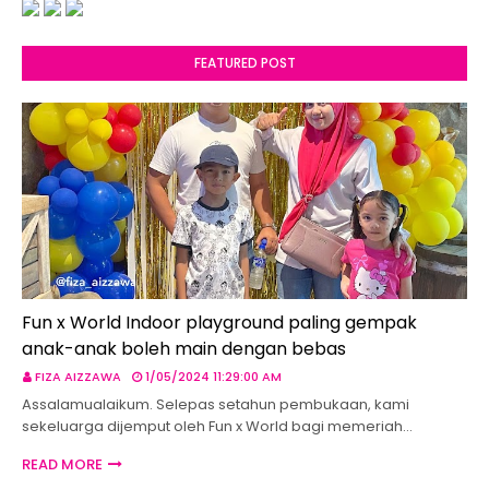
FEATURED POST
Fun x World Indoor playground paling gempak
anak-anak boleh main dengan bebas
FIZA AIZZAWA
1/05/2024 11:29:00 AM
Assalamualaikum. Selepas setahun pembukaan, kami
sekeluarga dijemput oleh Fun x World bagi memeriah…
READ MORE