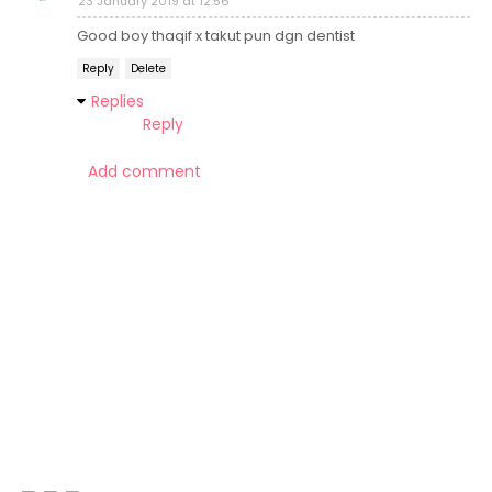
23 January 2019 at 12:56
Good boy thaqif x takut pun dgn dentist
Reply
Delete
Replies
Reply
Add comment