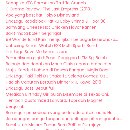
Sedap ke KFC Parmesan Truffle Crunch
K-Drama Review : The Last Empress (2018)
Apa yang best kat Tokyo Disneyland
Lirik Lagu Roadblock Hatiku Baby Shima & Floor 88
Samyang Cheese Hot Chicken Flavor Ramen
Sakit mata boleh berjangkit
99 Wonderland Park menjanjikan pelbagai keseronoka...
Unboxing Smart Watch E28 Multi Sports Band
Lirik Lagu Save Me Ismail Izzani
Pemeriksaan gigi di Pusat Pergigian UITM Sg. Buloh
Belanja dan dapatkan Marie Claire charm bracelet s...
Majlis Kenduri Kahwin di Dewan Banquet Majlis Daer...
Lirik Lagu Taki Taki DJ Snake ft. Selena Gomez, Oz...
Hadiah Cabutan Bertuah Dinner RHB Kawal 2018
Lirik Lagu Bazzi Beautiful
Meraikan Birthday Girl bulan Disember di Texas Chi...
Tempah Customized Lanyard, Topi dan Magnet
bergamb...
Barangan persediaan yang perlu ada untuk majlis Ha...
Jambangan bunga tangan dan pelbagai pilihan gubaha...
Sambutan Malam Tahun Baru 2019 di Putrajaya