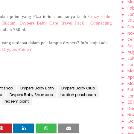
►
Ma
►
Fe
►
Ja
ulan point yang Fiza terima antaranya ialah
Crazy Color
►
20
s Talcum,
Drypers Baby Care Travel Pack
,
Connecting
►
De
andian 750ml.
►
No
►
Oc
ang terdapat dalam pek lampin drypers? Info lanjut ada
►
Se
 Drypers Points?
►
Au
►
Jul
►
Ju
►
Ma
►
Apr
►
Ma
nt shop
Drypers Baby Bath
Drypers Baby Club
►
Fe
do
Drypers Baby Shampoo
hadiah penebusan
►
Ja
redeem point
►
20
►
De
►
No
►
Oc
►
Se
►
Au