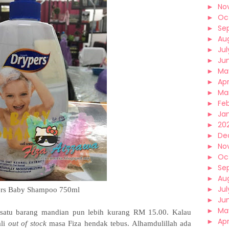
►
No
►
Oc
►
Se
►
Au
►
Jul
►
Ju
►
Ma
►
Apr
►
Ma
►
Fe
►
Ja
►
202
►
De
►
No
►
Oc
►
Se
►
Au
►
Jul
rs Baby Shampoo 750ml
►
Ju
►
Ma
ga satu barang mandian pun lebih kurang RM 15.00. Kalau
►
Apr
ali
out of stock
masa Fiza hendak tebus. Alhamdulillah ada