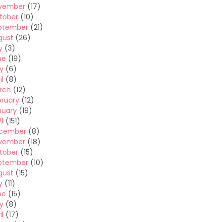
vember
(17)
tober
(10)
ptember
(21)
gust
(26)
y
(3)
ne
(19)
y
(6)
il
(8)
rch
(12)
bruary
(12)
nuary
(19)
1
(151)
cember
(8)
vember
(18)
tober
(15)
ptember
(10)
gust
(15)
y
(11)
ne
(15)
y
(8)
il
(17)