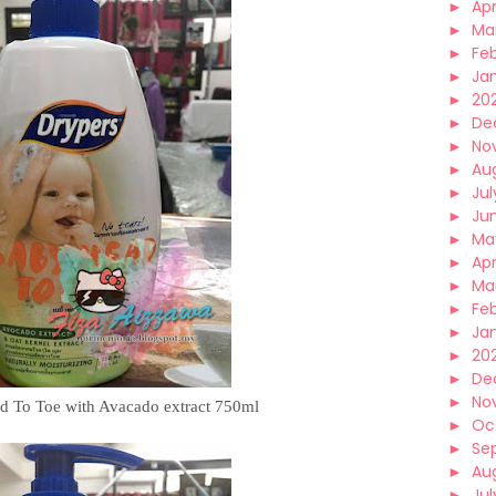
►
Apr
►
Ma
►
Fe
►
Ja
►
20
►
De
►
No
►
Au
►
Jul
►
Ju
►
Ma
►
Apr
►
Ma
►
Fe
►
Ja
►
20
►
De
►
No
d To Toe with Avacado extract 750ml
►
Oc
►
Se
►
Au
►
Jul