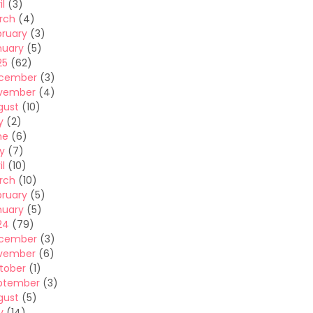
il
(3)
rch
(4)
bruary
(3)
nuary
(5)
25
(62)
cember
(3)
vember
(4)
gust
(10)
y
(2)
ne
(6)
y
(7)
il
(10)
rch
(10)
bruary
(5)
nuary
(5)
24
(79)
cember
(3)
vember
(6)
tober
(1)
ptember
(3)
gust
(5)
y
(14)