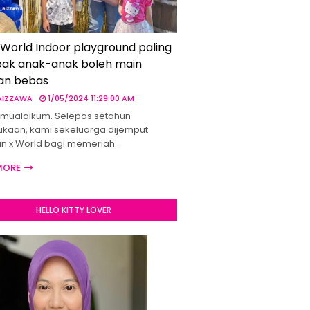
 World Indoor playground paling
ak anak-anak boleh main
an bebas
 AIZZAWA
1/05/2024 11:29:00 AM
mualaikum. Selepas setahun
kaan, kami sekeluarga dijemput
un x World bagi memeriah…
MORE
HELLO KITTY LOVER