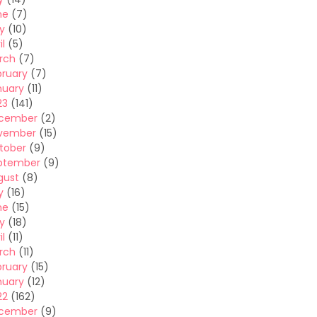
ne
(7)
y
(10)
il
(5)
rch
(7)
bruary
(7)
nuary
(11)
23
(141)
cember
(2)
vember
(15)
tober
(9)
ptember
(9)
gust
(8)
y
(16)
ne
(15)
y
(18)
il
(11)
rch
(11)
bruary
(15)
nuary
(12)
22
(162)
cember
(9)