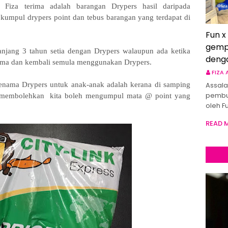
 Fiza terima adalah barangan Drypers hasil daripada
umpul drypers point dan tebus barangan yang terdapat di
Fun x
gemp
anjang 3 tahun setia dengan Drypers walaupun ada ketika
deng
enama dan kembali semula menggunakan Drypers.
FIZA
jenama Drypers untuk anak-anak adalah kerana di samping
Assala
pembu
ga membolehkan kita boleh mengumpul mata @ point yang
oleh F
READ 