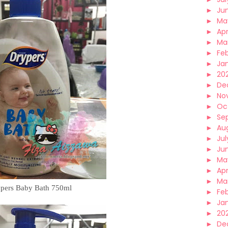
►
Ju
►
Ma
►
Apr
►
Ma
►
Fe
►
Ja
►
20
►
De
►
No
►
Oc
►
Se
►
Au
►
Jul
►
Ju
►
Ma
►
Apr
►
Ma
pers Baby Bath 750ml
►
Fe
►
Ja
►
20
►
De