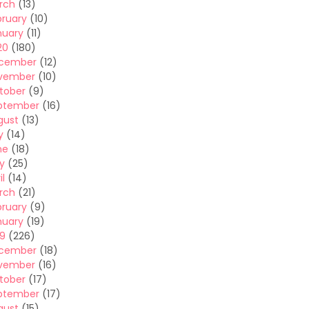
rch
(13)
bruary
(10)
nuary
(11)
20
(180)
cember
(12)
vember
(10)
tober
(9)
ptember
(16)
gust
(13)
y
(14)
ne
(18)
y
(25)
il
(14)
rch
(21)
bruary
(9)
nuary
(19)
19
(226)
cember
(18)
vember
(16)
tober
(17)
ptember
(17)
gust
(15)