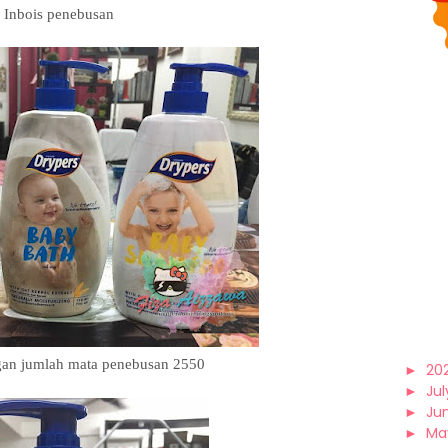
Inbois penebusan
gan jumlah mata penebusan 2550
►
20
►
Jul
►
Ju
►
Ma