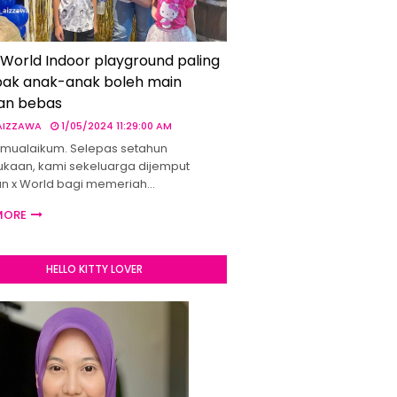
 World Indoor playground paling
ak anak-anak boleh main
an bebas
 AIZZAWA
1/05/2024 11:29:00 AM
mualaikum. Selepas setahun
kaan, kami sekeluarga dijemput
un x World bagi memeriah…
MORE
HELLO KITTY LOVER