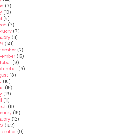
ne
(7)
y
(10)
il
(5)
rch
(7)
bruary
(7)
nuary
(11)
23
(141)
cember
(2)
vember
(15)
tober
(9)
ptember
(9)
gust
(8)
y
(16)
ne
(15)
y
(18)
il
(11)
rch
(11)
bruary
(15)
nuary
(12)
22
(162)
cember
(9)