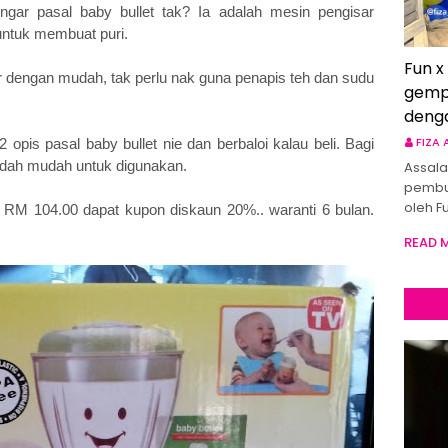
ngar pasal baby bullet tak? Ia adalah mesin pengisar
ntuk membuat puri.
Fun x
sar dengan mudah, tak perlu nak guna penapis teh dan sudu
gemp
deng
FIZA
pis pasal baby bullet nie dan berbaloi kalau beli. Bagi
dah mudah untuk digunakan.
Assala
pembu
oleh F
 RM 104.00 dapat kupon diskaun 20%.. waranti 6 bulan.
READ 