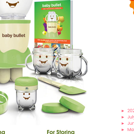
►
20
►
Jul
►
Ju
►
Ma