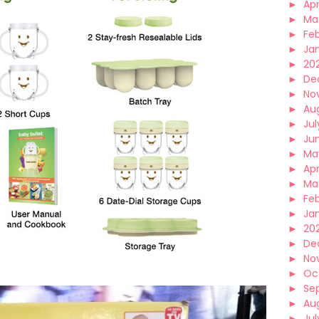
►
Apr
►
Ma
►
Fe
►
Ja
►
20
►
De
►
No
►
Au
►
Jul
►
Ju
►
Ma
►
Apr
►
Ma
►
Fe
►
Ja
►
20
►
De
►
No
►
Oc
►
Se
►
Au
►
Jul