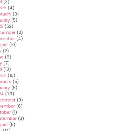
il
(3)
rch
(4)
bruary
(3)
nuary
(5)
25
(62)
cember
(3)
vember
(4)
gust
(10)
y
(2)
ne
(6)
y
(7)
il
(10)
rch
(10)
bruary
(5)
nuary
(5)
24
(79)
cember
(3)
vember
(6)
tober
(1)
ptember
(3)
gust
(5)
y
(14)