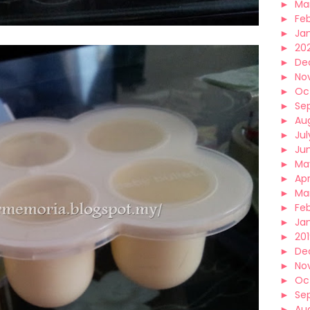
►
Ma
►
Fe
►
Ja
►
20
►
De
►
No
►
Oc
►
Se
►
Au
►
Jul
►
Ju
►
Ma
►
Apr
►
Ma
►
Fe
►
Ja
►
20
►
De
►
No
►
Oc
►
Se
►
Au