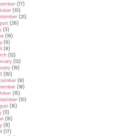
vember
(17)
tober
(10)
ptember
(21)
gust
(26)
y
(3)
ne
(19)
y
(6)
il
(8)
rch
(12)
bruary
(12)
nuary
(19)
1
(151)
cember
(8)
vember
(18)
tober
(15)
ptember
(10)
gust
(15)
y
(11)
ne
(15)
y
(8)
il
(17)