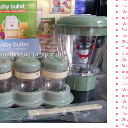
►
Ju
►
Ma
►
Apr
►
Ma
►
Fe
►
Ja
►
20
►
De
►
No
►
Oc
►
Se
►
Au
►
Jul
►
Ju
►
Ma
►
Apr
►
Ma
►
Fe
►
Ja
►
20
►
De