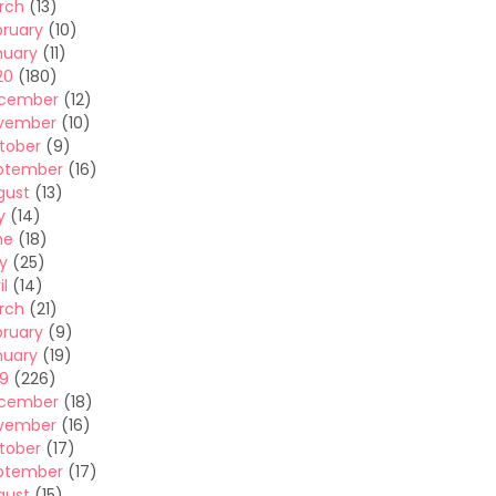
rch
(13)
bruary
(10)
nuary
(11)
20
(180)
cember
(12)
vember
(10)
tober
(9)
ptember
(16)
gust
(13)
y
(14)
ne
(18)
y
(25)
il
(14)
rch
(21)
bruary
(9)
nuary
(19)
19
(226)
cember
(18)
vember
(16)
tober
(17)
ptember
(17)
gust
(15)