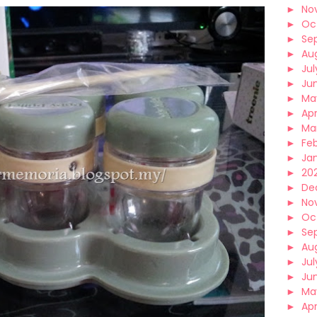
►
No
►
Oc
►
Se
►
Au
►
Jul
►
Ju
►
Ma
►
Apr
►
Ma
►
Fe
►
Ja
►
202
►
De
►
No
►
Oc
►
Se
►
Au
►
Jul
►
Ju
►
Ma
►
Apr