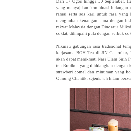
Dari 17 Ogos hingga 30 September, 
yang menyajikan kombinasi hidangan 
ramai serta sos kari untuk rasa yan
mengimbau kenangan lama dengan hida
rakyat Malaysia dengan Dinosaur Milks
coklat, dilimpahi pula dengan serbuk c
Nikmati gabungan rasa tradisional te
kerjasama BOH Tea di JIN Gastrobar,
akan dapat menikmati Nasi Ulam Sirih P
teh Rooibos yang dihidangkan dengan ken
strawberi comel dan minuman yang bol
Gunung Chantik, sejenis teh hitam berz