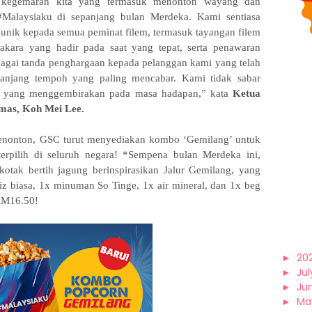
g kegemaran kita yang termasuk menonton wayang dan
alaysiaku di sepanjang bulan Merdeka. Kami sentiasa
nik kepada semua peminat filem, termasuk tayangan filem
kara yang hadir pada saat yang tepat, serta penawaran
bagai tanda penghargaan kepada pelanggan kami yang telah
anjang tempoh yang paling mencabar. Kami tidak sabar
ik yang menggembirakan pada masa hadapan,” kata
Ketua
emas, Koh Mei Lee.
enonton, GSC turut menyediakan kombo ‘Gemilang’ untuk
rpilih di seluruh negara! *Sempena bulan Merdeka ini,
kotak bertih jagung berinspirasikan Jalur Gemilang, yang
iz biasa, 1x minuman So Tinge, 1x air mineral, dan 1x beg
 RM16.50!
►
20
►
Jul
►
Ju
►
Ma