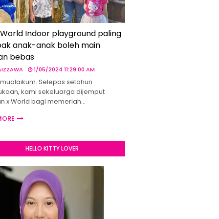
 World Indoor playground paling
ak anak-anak boleh main
an bebas
 AIZZAWA
1/05/2024 11:29:00 AM
mualaikum. Selepas setahun
kaan, kami sekeluarga dijemput
un x World bagi memeriah…
MORE
HELLO KITTY LOVER