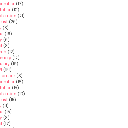
vember
(17)
tober
(10)
ptember
(21)
gust
(26)
y
(3)
ne
(19)
y
(6)
il
(8)
rch
(12)
bruary
(12)
nuary
(19)
1
(151)
cember
(8)
vember
(18)
tober
(15)
ptember
(10)
gust
(15)
y
(11)
ne
(15)
y
(8)
il
(17)