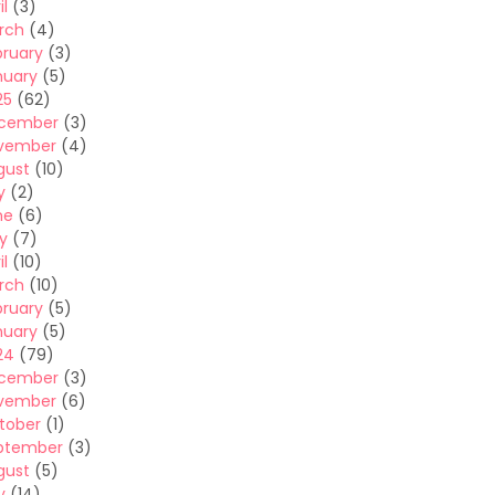
il
(3)
rch
(4)
bruary
(3)
nuary
(5)
25
(62)
cember
(3)
vember
(4)
gust
(10)
y
(2)
ne
(6)
y
(7)
il
(10)
rch
(10)
bruary
(5)
nuary
(5)
24
(79)
cember
(3)
vember
(6)
tober
(1)
ptember
(3)
gust
(5)
y
(14)