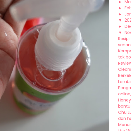
►
Ma
►
Fe
►
Ja
▼
20
►
De
▼
No
Resipi
senang
Kerop
tak bo
Review
Cleans
Berkel
Lembin
Penga
online
Honey
bantu
Chu L
dan ha
Menan
the Wa