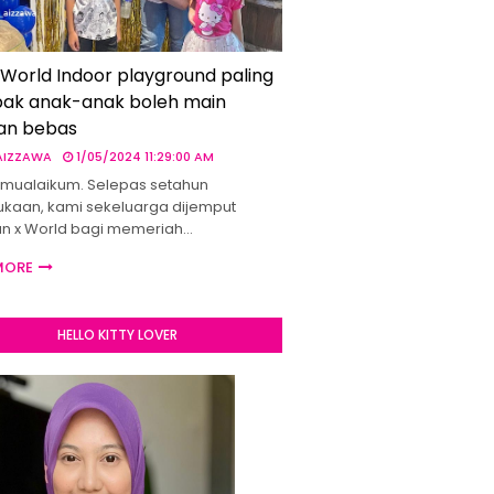
 World Indoor playground paling
ak anak-anak boleh main
an bebas
 AIZZAWA
1/05/2024 11:29:00 AM
mualaikum. Selepas setahun
kaan, kami sekeluarga dijemput
un x World bagi memeriah…
MORE
HELLO KITTY LOVER