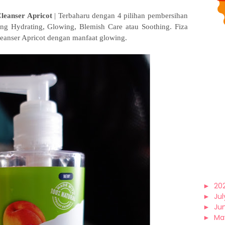
Cleanser Apricot
| Terbaharu dengan 4 pilihan pembersihan
g Hydrating, Glowing, Blemish Care atau Soothing. Fiza
leanser Apricot dengan manfaat glowing.
►
20
►
Jul
►
Ju
►
Ma