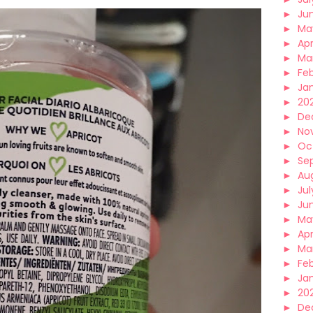
►
Ju
►
Ma
►
Apr
►
Ma
►
Fe
►
Ja
►
20
►
De
►
No
►
Oc
►
Se
►
Au
►
Jul
►
Ju
►
Ma
►
Apr
►
Ma
►
Fe
►
Ja
►
20
►
De