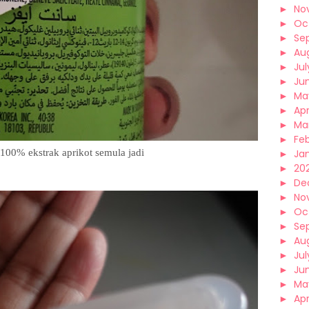
►
No
►
Oc
►
Se
►
Au
►
Jul
►
Ju
►
Ma
►
Apr
►
Ma
►
Fe
00% ekstrak aprikot semula jadi
►
Ja
►
202
►
De
►
No
►
Oc
►
Se
►
Au
►
Jul
►
Ju
►
Ma
►
Apr