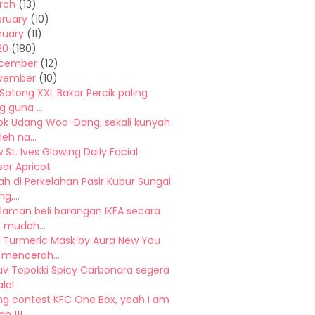
rch
(13)
bruary
(10)
nuary
(11)
20
(180)
cember
(12)
vember
(10)
 Sotong XXL Bakar Percik paling
 guna ...
ok Udang Woo-Dang, sekali kunyah
leh na...
 St. Ives Glowing Daily Facial
er Apricot
ah di Perkelahan Pasir Kubur Sungai
g,...
laman beli barangan IKEA secara
, mudah...
 Turmeric Mask by Aura New You
 mencerah...
uv Topokki Spicy Carbonara segera
lal
g contest KFC One Box, yeah I am
n !!!