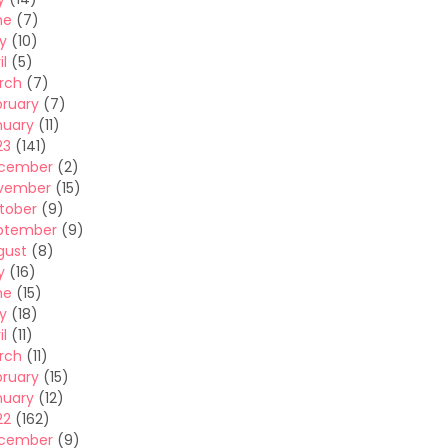
ne
(7)
y
(10)
il
(5)
rch
(7)
bruary
(7)
nuary
(11)
23
(141)
cember
(2)
vember
(15)
tober
(9)
ptember
(9)
gust
(8)
y
(16)
ne
(15)
y
(18)
il
(11)
rch
(11)
bruary
(15)
nuary
(12)
22
(162)
cember
(9)