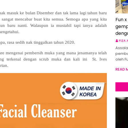
nak masuk ke bulan Disember dan tak lama lagi tahun baru
Fun x
sangat mencabar buat kita semua. Semoga apa yang kita
hun baru nanti. Walaupun ia mustahil tapi ianya adalah
gemp
mengetahui.
deng
FIZA
a, rasa sedih nak tinggalkan tahun 2020.
Assala
share mengenai pembersih muka yang mana jenamanya telah
pembu
oleh F
ang terkenal dengan scrub muka dan kali ini St. Ives
rian.
READ 