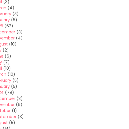
il
(3)
rch
(4)
bruary
(3)
nuary
(5)
25
(62)
cember
(3)
vember
(4)
gust
(10)
y
(2)
ne
(6)
y
(7)
il
(10)
rch
(10)
bruary
(5)
nuary
(5)
24
(79)
cember
(3)
vember
(6)
tober
(1)
ptember
(3)
gust
(5)
y
(14)