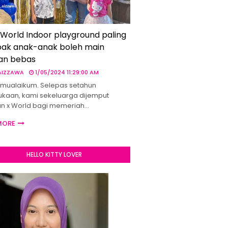
 World Indoor playground paling
ak anak-anak boleh main
an bebas
 AIZZAWA
1/05/2024 11:29:00 AM
mualaikum. Selepas setahun
kaan, kami sekeluarga dijemput
un x World bagi memeriah…
MORE
HELLO KITTY LOVER