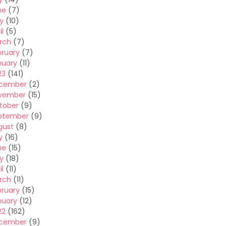
ne
(7)
y
(10)
il
(5)
rch
(7)
bruary
(7)
nuary
(11)
23
(141)
cember
(2)
vember
(15)
tober
(9)
ptember
(9)
gust
(8)
y
(16)
ne
(15)
y
(18)
il
(11)
rch
(11)
bruary
(15)
nuary
(12)
22
(162)
cember
(9)