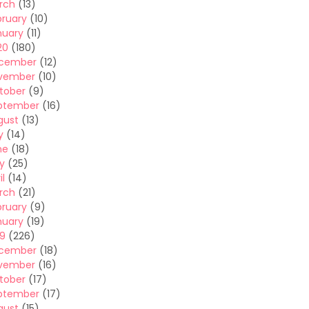
rch
(13)
bruary
(10)
nuary
(11)
20
(180)
cember
(12)
vember
(10)
tober
(9)
ptember
(16)
gust
(13)
y
(14)
ne
(18)
y
(25)
il
(14)
rch
(21)
bruary
(9)
nuary
(19)
19
(226)
cember
(18)
vember
(16)
tober
(17)
ptember
(17)
gust
(15)