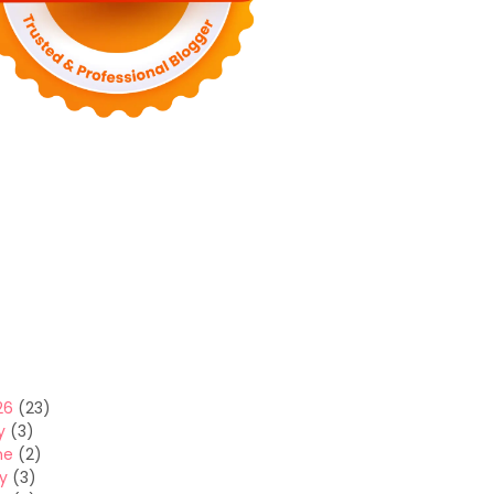
26
(23)
y
(3)
ne
(2)
y
(3)