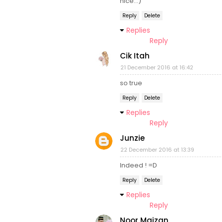
nice..:)
Reply
Delete
Replies
Reply
Cik Itah
21 December 2016 at 16:42
so true
Reply
Delete
Replies
Reply
Junzie
22 December 2016 at 13:39
Indeed ! =D
Reply
Delete
Replies
Reply
Noor Maizan