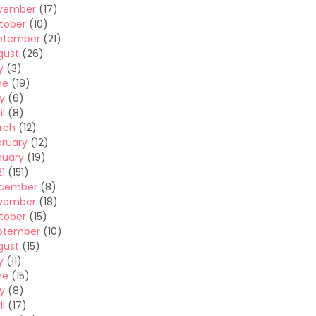
vember
(17)
tober
(10)
ptember
(21)
gust
(26)
y
(3)
ne
(19)
y
(6)
il
(8)
rch
(12)
bruary
(12)
nuary
(19)
1
(151)
cember
(8)
vember
(18)
tober
(15)
ptember
(10)
gust
(15)
y
(11)
ne
(15)
y
(8)
il
(17)