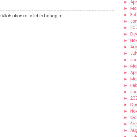
►
Apr
►
Ma
►
Fe
syaAllah akan rasa lebih bahagia.
►
Ja
►
20
►
De
►
No
►
Au
►
Jul
►
Ju
►
Ma
►
Apr
►
Ma
►
Fe
►
Ja
►
20
►
De
►
No
►
Oc
►
Se
►
Au
►
Jul