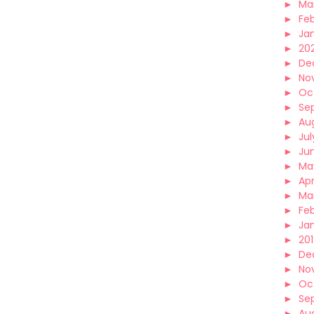
►
Ma
►
Fe
►
Ja
►
20
►
De
►
No
►
Oc
►
Se
►
Au
►
Jul
►
Ju
►
Ma
►
Apr
►
Ma
►
Fe
►
Ja
►
20
►
De
►
No
►
Oc
►
Se
►
Au