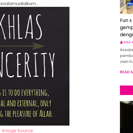
ssalamualaikum..
Fun x
gemp
deng
FIZA
Assala
pembu
oleh F
READ 
Image Source