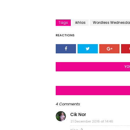
Tags
ikhlas
Wordless Wednesda
REACTIONS
YO
4 Comments
Cik Nor
21 December 2016 at 14:46