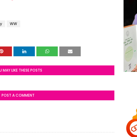
y
WW
U MAY LIKE THESE POSTS
POST A COMMENT