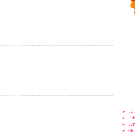
►
20
►
Jul
►
Ju
►
Ma