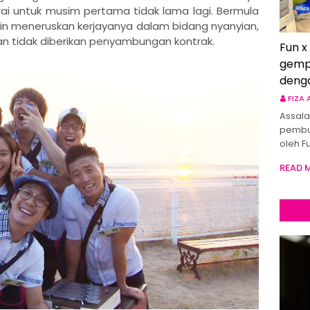
ai untuk musim pertama tidak lama lagi. Bermula
in meneruskan kerjayanya dalam bidang nyanyian,
an tidak diberikan penyambungan kontrak.
Fun x
gemp
deng
FIZA
Assala
pembu
oleh F
READ 