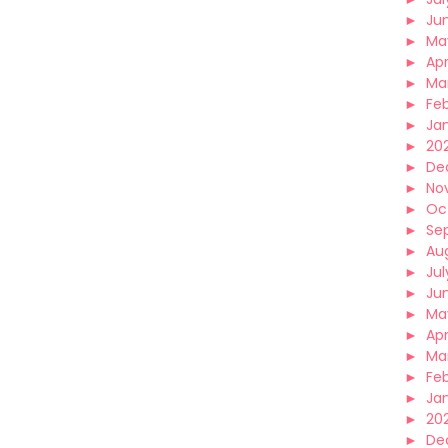
►
Ju
►
Ma
►
Apr
►
Ma
►
Fe
►
Ja
►
20
►
De
►
No
►
Oc
►
Se
►
Au
►
Jul
►
Ju
►
Ma
►
Apr
►
Ma
►
Fe
►
Ja
►
20
►
De