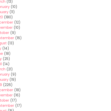
rch
(13)
bruary
(10)
nuary
(11)
20
(180)
cember
(12)
vember
(10)
tober
(9)
ptember
(16)
gust
(13)
y
(14)
ne
(18)
y
(25)
il
(14)
rch
(21)
bruary
(9)
nuary
(19)
19
(226)
cember
(18)
vember
(16)
tober
(17)
ptember
(17)
gust
(15)