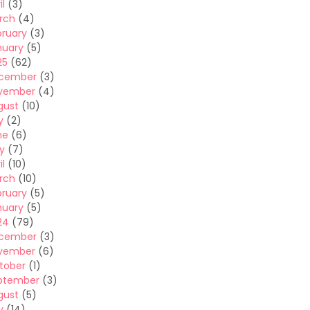
il
(3)
rch
(4)
bruary
(3)
nuary
(5)
25
(62)
cember
(3)
vember
(4)
gust
(10)
y
(2)
ne
(6)
y
(7)
il
(10)
rch
(10)
bruary
(5)
nuary
(5)
24
(79)
cember
(3)
vember
(6)
tober
(1)
ptember
(3)
gust
(5)
y
(14)