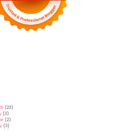
26
(23)
y
(3)
ne
(2)
y
(3)