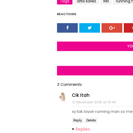
Tags
artis korea
RM
running
REACTIONS
YO
3 Comments
Cik Itah
21 December 2016 at 10:43
sy tak layan running man so m
Reply
Delete
Replies