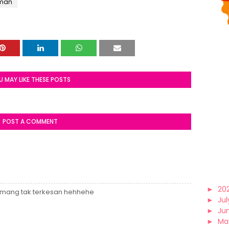
 man
U MAY LIKE THESE POSTS
POST A COMMENT
►
20
emang tak terkesan hehhehe
►
Jul
►
Ju
►
Ma