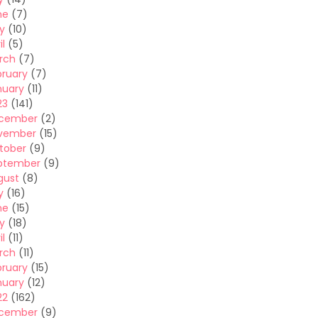
ne
(7)
y
(10)
il
(5)
rch
(7)
bruary
(7)
nuary
(11)
23
(141)
cember
(2)
vember
(15)
tober
(9)
ptember
(9)
gust
(8)
y
(16)
ne
(15)
y
(18)
il
(11)
rch
(11)
bruary
(15)
nuary
(12)
22
(162)
cember
(9)