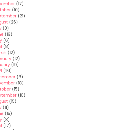
vember
(17)
tober
(10)
ptember
(21)
gust
(26)
y
(3)
ne
(19)
y
(6)
il
(8)
rch
(12)
bruary
(12)
nuary
(19)
1
(151)
cember
(8)
vember
(18)
tober
(15)
ptember
(10)
gust
(15)
y
(11)
ne
(15)
y
(8)
il
(17)