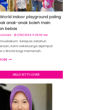
 World Indoor playground paling
ak anak-anak boleh main
an bebas
 AIZZAWA
1/05/2024 11:29:00 AM
mualaikum. Selepas setahun
kaan, kami sekeluarga dijemput
un x World bagi memeriah…
MORE
HELLO KITTY LOVER