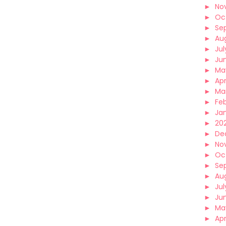
►
No
►
Oc
►
Se
►
Au
►
Jul
►
Ju
►
Ma
►
Apr
►
Ma
►
Fe
►
Ja
►
202
►
De
►
No
►
Oc
►
Se
►
Au
►
Jul
►
Ju
►
Ma
►
Apr