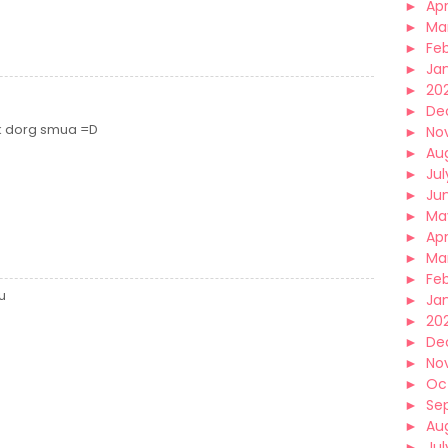
►
Apr
►
Ma
►
Fe
►
Ja
►
20
►
De
gk dorg smua =D
►
No
►
Au
►
Jul
►
Ju
►
Ma
►
Apr
►
Ma
►
Fe
u
►
Ja
►
20
►
De
►
No
►
Oc
►
Se
►
Au
►
Jul