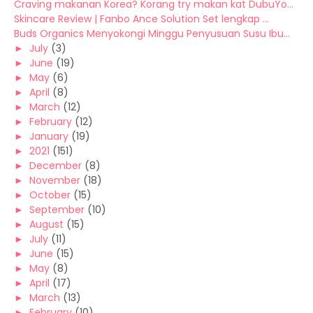
Craving makanan Korea? Korang try makan kat DubuYo...
Skincare Review | Fanbo Ance Solution Set lengkap ...
Buds Organics Menyokongi Minggu Penyusuan Susu Ibu...
►
July
(3)
►
June
(19)
►
May
(6)
►
April
(8)
►
March
(12)
►
February
(12)
►
January
(19)
►
2021
(151)
►
December
(8)
►
November
(18)
►
October
(15)
►
September
(10)
►
August
(15)
►
July
(11)
►
June
(15)
►
May
(8)
►
April
(17)
►
March
(13)
►
February
(10)