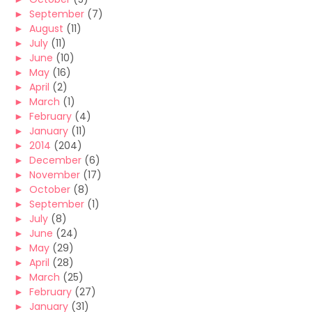
►
September
(7)
►
August
(11)
►
July
(11)
►
June
(10)
►
May
(16)
►
April
(2)
►
March
(1)
►
February
(4)
►
January
(11)
►
2014
(204)
►
December
(6)
►
November
(17)
►
October
(8)
►
September
(1)
►
July
(8)
►
June
(24)
►
May
(29)
►
April
(28)
►
March
(25)
►
February
(27)
►
January
(31)