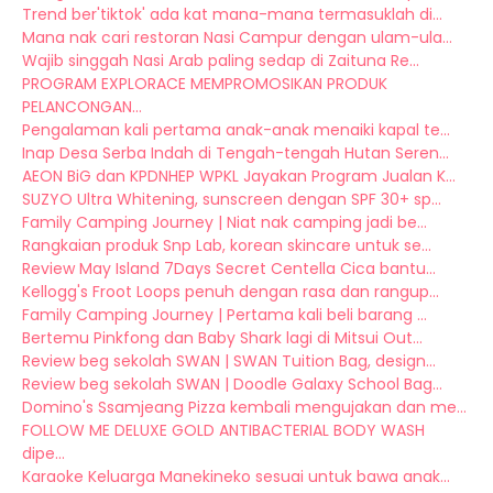
Trend ber'tiktok' ada kat mana-mana termasuklah di...
Mana nak cari restoran Nasi Campur dengan ulam-ula...
Wajib singgah Nasi Arab paling sedap di Zaituna Re...
PROGRAM EXPLORACE MEMPROMOSIKAN PRODUK
PELANCONGAN...
Pengalaman kali pertama anak-anak menaiki kapal te...
Inap Desa Serba Indah di Tengah-tengah Hutan Seren...
AEON BiG dan KPDNHEP WPKL Jayakan Program Jualan K...
SUZYO Ultra Whitening, sunscreen dengan SPF 30+ sp...
Family Camping Journey | Niat nak camping jadi be...
Rangkaian produk Snp Lab, korean skincare untuk se...
Review May Island 7Days Secret Centella Cica bantu...
Kellogg's Froot Loops penuh dengan rasa dan rangup...
Family Camping Journey | Pertama kali beli barang ...
Bertemu Pinkfong dan Baby Shark lagi di Mitsui Out...
Review beg sekolah SWAN | SWAN Tuition Bag, design...
Review beg sekolah SWAN | Doodle Galaxy School Bag...
Domino's Ssamjeang Pizza kembali mengujakan dan me...
FOLLOW ME DELUXE GOLD ANTIBACTERIAL BODY WASH
dipe...
Karaoke Keluarga Manekineko sesuai untuk bawa anak...