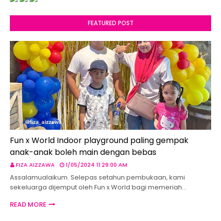
FEATURED POST
Fun x World Indoor playground paling gempak
anak-anak boleh main dengan bebas
FIZA AIZZAWA
1/05/2024 11:29:00 AM
Assalamualaikum. Selepas setahun pembukaan, kami
sekeluarga dijemput oleh Fun x World bagi memeriah…
READ MORE