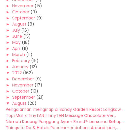
►
November
(15)
►
October
(9)
►
September
(9)
►
August
(8)
►
July
(16)
►
June
(15)
►
May
(18)
►
April
(11)
►
March
(11)
►
February
(15)
►
January
(12)
▼
2022
(162)
►
December
(9)
►
November
(17)
►
October
(10)
►
September
(21)
▼
August
(26)
Pengalaman menginap di Sandy Garden Resort Langkaw...
TopzMall x TinyTAN | TinyTAN Message Chocolate Ver...
Nikmati Kacang Panggang Ayam Brand™ bersama Setiap...
Things to Do & Hotels Recommendations Around Ipoh,...