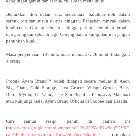
kandungan garam dan serbuk cili sudah mencukupi.
Bentukkan doh dalam saiz sederhana. Salutkan doh dalam
serbuk roti dan susun di atas pinggan. Panaskan minyak dalam
kuali cetek. Goreng sebelah sehingga garing, kemudian terbalik
dan garingkan sebelah lagi. Goreng dalam kumpulan dan jangan
penuhkan kuali.
Masa penyediaan: 10 minit, masa memasak: 20 minit, hidangan:
4 orang
Produk Ayam Brand™ boleh didapati secara meluas di Aeon
Big, Giant, Cold Storage, Jaya Grocer, Village Grocer, Bens,
Hero, Mydin, TF Value, The Store/Pacific, Econsave, Matahari
atau kunjungi kedai Ayam Brand Official di Shopee dan Lazada.
Cari semua resipi penuh di pautan ini
(
https://docs.google.com/document/d
/1RvXIPYddKw8qq7CH0O
catA48aPDiJoxrXymxuiLTqcw/edit?usp=sharing
) (gunakan