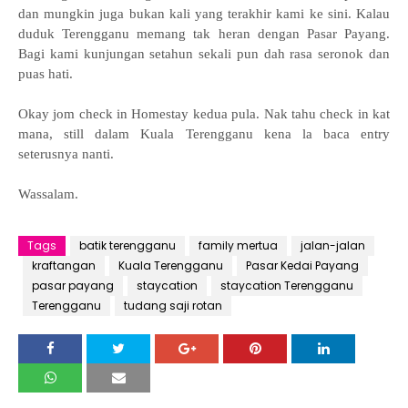
dan mungkin juga bukan kali yang terakhir kami ke sini. Kalau
duduk Terengganu memang tak heran dengan Pasar Payang.
Bagi kami kunjungan setahun sekali pun dah rasa seronok dan
puas hati.
Okay jom check in Homestay kedua pula. Nak tahu check in kat
mana, still dalam Kuala Terengganu kena la baca entry
seterusnya nanti.
Wassalam.
Tags
batik terengganu
family mertua
jalan-jalan
kraftangan
Kuala Terengganu
Pasar Kedai Payang
pasar payang
staycation
staycation Terengganu
Terengganu
tudang saji rotan