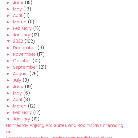
►
June
(15)
►
May
(18)
►
April
(11)
►
March
(11)
►
February
(15)
►
January
(12)
▼
2022
(162)
►
December
(9)
►
November
(17)
►
October
(10)
►
September
(21)
►
August
(26)
►
July
(3)
►
June
(19)
►
May
(6)
►
April
(8)
►
March
(12)
►
February
(12)
▼
January
(19)
Homestay Anjung Ara Suites and Roomstays memang
ca...