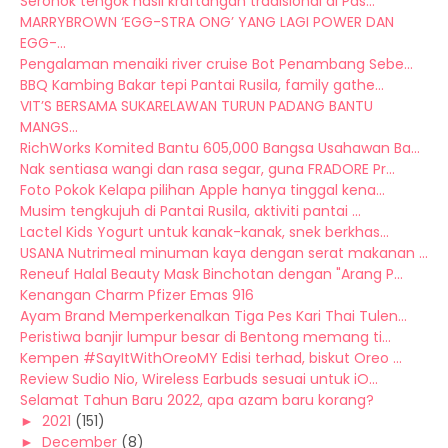
Seronok tengok hasil kraftangan tradisional di Pas...
MARRYBROWN ‘EGG-STRA ONG’ YANG LAGI POWER DAN
EGG-...
Pengalaman menaiki river cruise Bot Penambang Sebe...
BBQ Kambing Bakar tepi Pantai Rusila, family gathe...
VIT’S BERSAMA SUKARELAWAN TURUN PADANG BANTU
MANGS...
RichWorks Komited Bantu 605,000 Bangsa Usahawan Ba...
Nak sentiasa wangi dan rasa segar, guna FRADORE Pr...
Foto Pokok Kelapa pilihan Apple hanya tinggal kena...
Musim tengkujuh di Pantai Rusila, aktiviti pantai ...
Lactel Kids Yogurt untuk kanak-kanak, snek berkhas...
USANA Nutrimeal minuman kaya dengan serat makanan ...
Reneuf Halal Beauty Mask Binchotan dengan "Arang P...
Kenangan Charm Pfizer Emas 916
Ayam Brand Memperkenalkan Tiga Pes Kari Thai Tulen...
Peristiwa banjir lumpur besar di Bentong memang ti...
Kempen #SayItWithOreoMY Edisi terhad, biskut Oreo ...
Review Sudio Nio, Wireless Earbuds sesuai untuk iO...
Selamat Tahun Baru 2022, apa azam baru korang?
►
2021
(151)
►
December
(8)