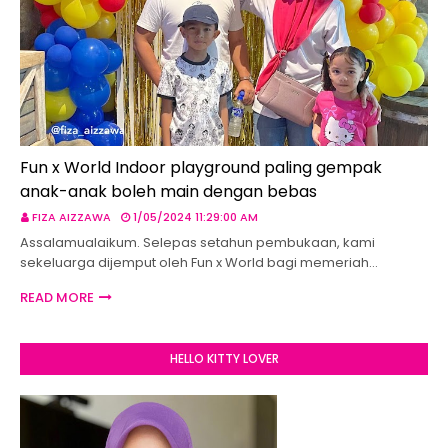
Fun x World Indoor playground paling gempak
anak-anak boleh main dengan bebas
FIZA AIZZAWA
1/05/2024 11:29:00 AM
Assalamualaikum. Selepas setahun pembukaan, kami
sekeluarga dijemput oleh Fun x World bagi memeriah…
READ MORE
HELLO KITTY LOVER