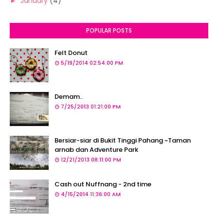
►
January
(4)
POPULAR POSTS
Felt Donut
5/19/2014 02:54:00 PM
Demam..
7/25/2013 01:21:00 PM
Bersiar-siar di Bukit Tinggi Pahang ~Taman
arnab dan Adventure Park
12/21/2013 08:11:00 PM
Cash out Nuffnang - 2nd time
4/15/2014 11:36:00 AM