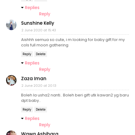
Replies
Reply
Sunshine Kelly
2 June 2020 at 15:43
Aishhh semua so cute, i m looking for baby gift for my
cols full moon gathering
Reply
Delete
Replies
Reply
Zaza Iman
2 June 2020 at 20:13
Boleh la usha2 nanti.. Boleh beri gift utk kawan2 yg baru
dpt baby..
Reply
Delete
Replies
Reply
Wawa Ashihara