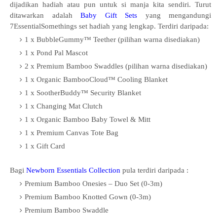
dijadikan hadiah atau pun untuk si manja kita sendiri. Turut
ditawarkan adalah
Baby Gift Sets
yang mengandungi
7EssentialSomethings set hadiah yang lengkap. Terdiri daripada:
1 x BubbleGummy™ Teether (pilihan warna disediakan)
1 x Pond Pal Mascot
2 x Premium Bamboo Swaddles (pilihan warna disediakan)
1 x Organic BambooCloud™ Cooling Blanket
1 x SootherBuddy™ Security Blanket
1 x Changing Mat Clutch
1 x Organic Bamboo Baby Towel & Mitt
1 x Premium Canvas Tote Bag
1 x Gift Card
Bagi
Newborn Essentials Collection
pula terdiri daripada :
Premium Bamboo Onesies – Duo Set (0-3m)
Premium Bamboo Knotted Gown (0-3m)
Premium Bamboo Swaddle