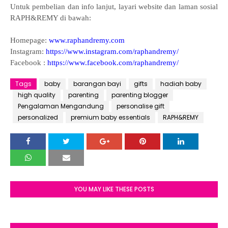
Untuk pembelian dan info lanjut, layari website dan laman sosial
RAPH&REMY di bawah:
Homepage:
www.raphandremy.com
Instagram:
https://www.instagram.com/raphandremy/
Facebook :
https://www.facebook.com/raphandremy/
Tags
baby
barangan bayi
gifts
hadiah baby
high quality
parenting
parenting blogger
Pengalaman Mengandung
personalise gift
personalized
premium baby essentials
RAPH&REMY
YOU MAY LIKE THESE POSTS