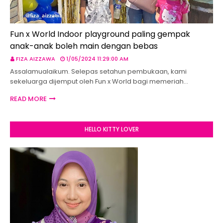
Fun x World Indoor playground paling gempak
anak-anak boleh main dengan bebas
FIZA AIZZAWA
1/05/2024 11:29:00 AM
Assalamualaikum. Selepas setahun pembukaan, kami
sekeluarga dijemput oleh Fun x World bagi memeriah…
READ MORE
HELLO KITTY LOVER